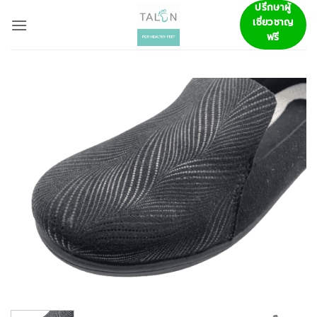
ข้าม
ปรึกษาผู้
เชี่ยวชาญ
ไป
ฟรี
ยัง
เนื้อหา