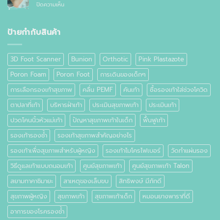
ทั่วไป
บน
ปิดความเห็น
ปวด
อย่างไร
ตาปลา
เท้า
ที่
เท้า
ป้ายกำกับสินค้า
คือ
อะไร
3D Foot Scanner
Bunion
Orthotic
Pink Plastazote
Poron Foam
Poron Foot
การเดินของเด็กๆ
การเลือกรองเท้าสุขภาพ
คลื่น PEMF
คันเท้า
ซื้อรองเท้าใส่ช่วงโควิด
ตาปลาที่เท้า
บริหารฝ่าเท้า
ประเมินสุขภาพเท้า
ประเมินเท้า
ปวดโคนนิ้วหัวแม่เท้า
ปัญหาสุขภาพเท้าในเด็ก
ฟื้นฟูเท้า
รองเท้ารองช้ำ
รองเท้าสุขภาพสำคัญอย่างไร
รองเท้าเพื่อสุขภาพสำหรับผู้หญิง
รองเท้าไมโครไฟเบอร์
วัดทำแผ่นรอง
วิธีดูแลเท้าแบบถนอมเท้า
ศูนย์สุขภาพเท้า
ศูนย์สุขภาพเท้า Talon
สยามทาคาชิมายะ
สาเหตุของเล็บขบ
สิทธิพงษ์ มีภักดี
สุขภาพผู้หญิง
สุขภาพเท้า
สุขภาพเท้าเด็ก
หมอนยางพาราที่ดี
อาการของโรครองช้ำ