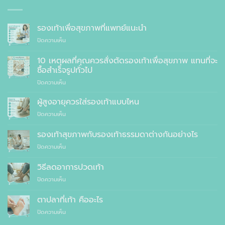
รองเท้าเพื่อสุขภาพที่แพทย์แนะนำ
บน
ปิดความเห็น
รองเท้า
เพื่อ
10 เหตุผลที่คุณควรสั่งตัดรองเท้าเพื่อสุขภาพ แทนที่จะ
สุขภาพ
ซื้อสำเร็จรูปทั่วไป
ที่
บน
ปิดความเห็น
แพทย์
10
แนะนำ
เหตุผล
ผู้สูงอายุควรใส่รองเท้าแบบไหน
ที่
บน
ปิดความเห็น
คุณ
ผู้
ควร
สูง
รองเท้าสุขภาพกับรองเท้าธรรมดาต่างกันอย่างไร
สั่ง
อายุ
ตัด
บน
ปิดความเห็น
ควร
รองเท้า
รองเท้า
ใส่
เพื่อ
สุขภาพ
รองเท้า
วิธีลดอาการปวดเท้า
สุขภาพ
กับ
แบบ
แทนที่
บน
ปิดความเห็น
รองเท้า
ไหน
จะ
วิธี
ธรรมดา
ซื้อ
ลด
ต่าง
ตาปลาที่เท้า คืออะไร
สำเร็จรูป
อาการ
กัน
ทั่วไป
บน
ปิดความเห็น
ปวด
อย่างไร
ตาปลา
เท้า