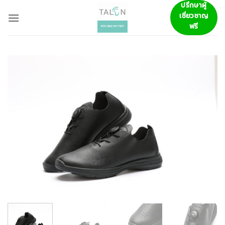
ข้าม
ปรึกษาผู้
เชี่ยวชาญ
ไป
ฟรี
ยัง
เนื้อหา