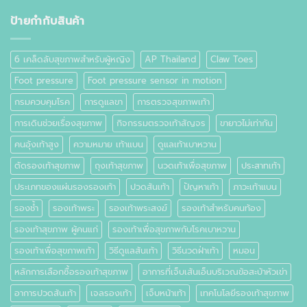
ที่
เท้า
ป้ายกำกับสินค้า
คือ
อะไร
6 เคล็ดลับสุขภาพสำหรับผู้หญิง
AP Thailand
Claw Toes
Foot pressure
Foot pressure sensor in motion
กรมควบคุมโรค
การดูแลขา
การตรวจสุขภาพเท้า
การเดินช่วยเรื่องสุขภาพ
กิจกรรมตรวจเท้าสัญจร
ขายาวไม่เท่ากัน
คนอุ้งเท้าสูง
ความหมาย เท้าแบน
ดูแลเท้าเบาหวาน
ตัดรองเท้าสุขภาพ
ถุงเท้าสุขภาพ
นวดเท้าเพื่อสุขภาพ
ประสาทเท้า
ประเภทของแผ่นรองรองเท้า
ปวดส้นเท้า
ปัญหาเท้า
ภาวะเท้าแบน
รองช้ำ
รองเท้าพระ
รองเท้าพระสงฆ์
รองเท้าสำหรับคนท้อง
รองเท้าสุขภาพ ผู้คนแก่
รองเท้าเพื่อสุขภาพกับโรคเบาหวาน
รองเท้าเพื่อสุขภาพเท้า
วิธีดูแลส้นเท้า
วิธีนวดฝ่าเท้า
หมอน
หลักการเลือกซื้อรองเท้าสุขภาพ
อาการที่เจ็บเส้นเอ็นบริเวณข้อสะบ้าหัวเข่า
อาการปวดส้นเท้า
เจลรองเท้า
เจ็บหน้าเท้า
เทคโนโลยีรองเท้าสุขภาพ