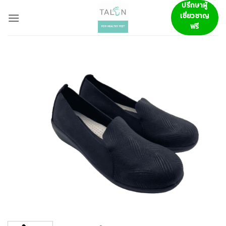
ข้าม
ปรึกษาผู้
เชี่ยวชาญ
ไป
ฟรี
ยัง
เนื้อหา