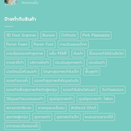
ทั่วไป
บน
ปิดความเห็น
ปวด
อย่างไร
ตาปลา
เท้า
ที่
เท้า
ป้ายกำกับสินค้า
คือ
อะไร
3D Foot Scanner
Bunion
Orthotic
Pink Plastazote
Poron Foam
Poron Foot
การเดินของเด็กๆ
การเลือกรองเท้าสุขภาพ
คลื่น PEMF
คันเท้า
ซื้อรองเท้าใส่ช่วงโควิด
ตาปลาที่เท้า
บริหารฝ่าเท้า
ประเมินสุขภาพเท้า
ประเมินเท้า
ปวดโคนนิ้วหัวแม่เท้า
ปัญหาสุขภาพเท้าในเด็ก
ฟื้นฟูเท้า
รองเท้ารองช้ำ
รองเท้าสุขภาพสำคัญอย่างไร
รองเท้าเพื่อสุขภาพสำหรับผู้หญิง
รองเท้าไมโครไฟเบอร์
วัดทำแผ่นรอง
วิธีดูแลเท้าแบบถนอมเท้า
ศูนย์สุขภาพเท้า
ศูนย์สุขภาพเท้า Talon
สยามทาคาชิมายะ
สาเหตุของเล็บขบ
สิทธิพงษ์ มีภักดี
สุขภาพผู้หญิง
สุขภาพเท้า
สุขภาพเท้าเด็ก
หมอนยางพาราที่ดี
อาการของโรครองช้ำ