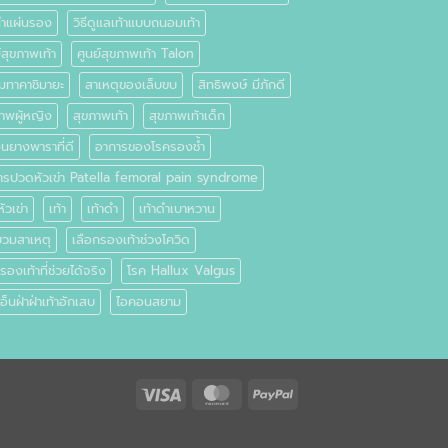
ทำแผ่นรอง
วิธีดูแลเท้าแบบถนอมเท้า
์สุขภาพเท้า
ศูนย์สุขภาพเท้า Talon
มทาคาชิมายะ
สาเหตุของเล็บขบ
สิทธิพงษ์ มีภักดี
ภาพผู้หญิง
สุขภาพเท้า
สุขภาพเท้าเด็ก
นยางพาราที่ดี
อาการของโรครองช้ำ
ารปวดหัวเข่า Patella femoral pain syndrome
หัวเข่า
เท้า
เท้าดำ
เท้าดำเบาหวาน
บวมสาเหตุ
เลือกรองเท้าช่วงโควิด
รองเท้าที่ช่วยได้จริง
โรค Hallux Valgus
อ็นฝ่าฝ่าเท้าอักเสบ
ไอคอนสยาม
Visa
MasterCard
PayPal