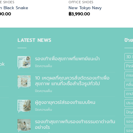
E SHOES
OFFICE SHOES
n Black Snake
New Tokyo Navy
90.00
฿
3,990.00
LATEST NEWS
ป้า
3D 
รองเท้าเพื่อสุขภาพที่แพทย์แนะนำ
ok
บน
Pin
ปิดความเห็น
รองเท้า
การ
เพื่อ
10 เหตุผลที่คุณควรสั่งตัดรองเท้าเพื่อ
สุขภาพ
สุขภาพ แทนที่จะซื้อสำเร็จรูปทั่วไป
คลื
ที่
บน
ปิดความเห็น
แพทย์
ตาปล
10
แนะนำ
เหตุผล
ผู้สูงอายุควรใส่รองเท้าแบบไหน
ประเ
ที่
บน
ปิดความเห็น
คุณ
ปัญ
ผู้
ควร
สูง
รองเท้าสุขภาพกับรองเท้าธรรมดาต่างกัน
สั่ง
รอง
อายุ
ตัด
อย่างไร
ควร
รองเ
รองเท้า