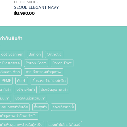
OFFICE SHOES
SEOUL ELEGANT NAVY
฿
3,990.00
ยกำกับสินค้า
Foot Scanner
Bunion
Orthotic
k Plastazote
Poron Foam
Poron Foot
เดินของเด็กๆ
การเลือกรองเท้าสุขภาพ
่น PEMF
คันเท้า
ซื้อรองเท้าใส่ช่วงโควิด
าที่เท้า
บริหารฝ่าเท้า
ประเมินสุขภาพเท้า
มินเท้า
ปวดโคนนิ้วหัวแม่เท้า
หาสุขภาพเท้าในเด็ก
ฟื้นฟูเท้า
รองเท้ารองช้ำ
เท้าสุขภาพสำคัญอย่างไร
ท้าเพื่อสุขภาพสำหรับผู้หญิง
รองเท้าไมโครไฟเบอร์