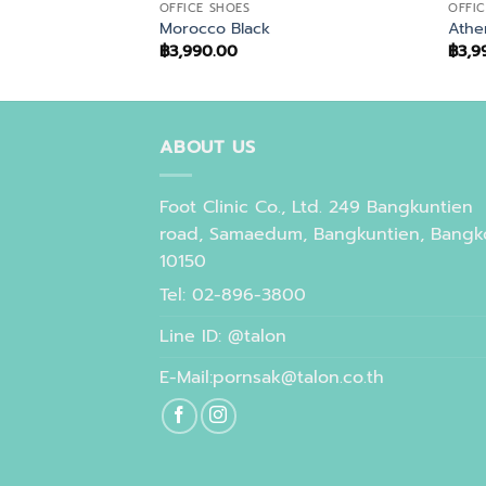
OFFICE SHOES
OFFIC
Morocco Black
Athe
฿
3,990.00
฿
3,9
ABOUT US
Foot Clinic Co., Ltd. 249 Bangkuntien
road, Samaedum, Bangkuntien, Bangk
10150
Tel: 02-896-3800
Line ID: @talon
E-Mail:pornsak@talon.co.th