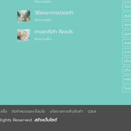
บน
ปิดความเห็น
ใส่
เพื่อ
รองเท้า
วัด
รองเท้า
สุขภาพ
สุขภาพ
แบบ
วิธีลดอาการปวดเท้า
แทนที่
ศูนย
กับ
ไหน
จะ
บน
ปิดความเห็น
รองเท้า
ซื้อ
สยา
วิธี
ธรรมดา
สำเร็จรูป
ลด
ตาปลาที่เท้า คืออะไร
ต่าง
ทั่วไป
สุข
อาการ
กัน
บน
ปิดความเห็น
ปวด
อย่างไร
หมอ
ตาปลา
เท้า
ที่
อาก
เท้า
คือ
เจ็บ
อะไร
เท้า
แผ่น
โรคเ
งซื้อ
ข้อกำหนดและเงื่อนไข
นโยบายการคืนสินค้า
Q&A
 Rights Reserved.
สร้างเว็บไซต์