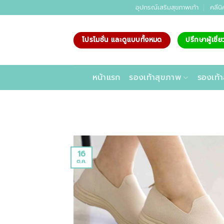
ข้าม
อุปกรณ์เสริมสุขภาพเท้า
คลีนิ
ไป
ยัง
โปรโมชั่น และดูแบบทั้งหมด
ปรึกษาผู้เชี
เนื้อหา
หน้าแรก
รองเท้าสุขภาพ
รองเท้า
16
ต.ค.