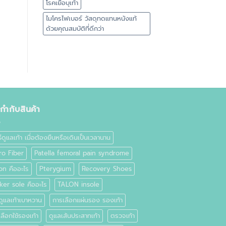
โรคเยื่อบุเท้า
ไมโครไฟเบอร์ วัสดุทดแทนหนังแท้
ด้วยคุณสมบัติที่ดีกว่า
ยกำกับสินค้า
ธีดูแลเท้า เมื่อต้องยืนหรือเดินเป็นเวลานาน
ro Fiber
Patella femoral pain syndrome
on คืออะไร
Pterygium
Recovery Shoes
ker sole คืออะไร
TALON insole
ดูแลเท้าเบาหวาน
การเลือกแผ่นรอง รองเท้า
ลือกใช้รองเท้า
ดูแลเส้นประสาทเท้า
ตรวจเท้า