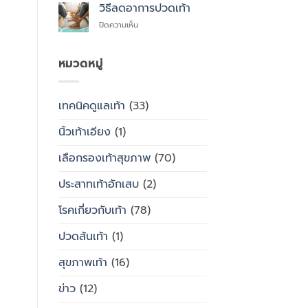
สุขภาพ
ไหน
วิธีลดอาการปวดเท้า
ซื้อ
กับ
สำเร็จรูป
บน
ปิดความเห็น
รองเท้า
ทั่วไป
วิธี
ธรรมดา
ลด
ต่าง
อาการ
หมวดหมู่
กัน
ปวด
อย่างไร
เท้า
เทคนิคดูแลเท้า
(33)
นิ้วเท้าเอียง
(1)
เลือกรองเท้าสุขภาพ
(70)
ประสาทเท้าอักเสบ
(2)
โรคเกี่ยวกับเท้า
(78)
ปวดส้นเท้า
(1)
สุขภาพเท้า
(16)
ข่าว
(12)