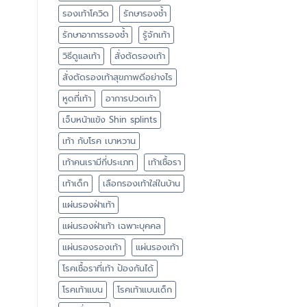
รองเท้าโควิด
รักษารองช้ำ
รักษาอาการรองช้ำ
รู้จักเท้า
วิธีดูแลเท้า
สั่งตัดรองเท้า
สั่งตัดรองเท้าสุขภาพดีอย่างไร
หูดที่เท้า
อาการปวดเท้า
เจ็บหน้าแข้ง Shin splints
เท้า กับโรค เบาหวาน
เท้าคนเรามีกี่ประเภท
เท้าเชื้อรา
เท้าเด็ก
เลือกรองเท้าใส่ในบ้าน
แผ่นรองฝ่าเท้า
แผ่นรองฝ่าเท้า เฉพาะบุคคล
แผ่นรองรองเท้า
แผ่นรองเท้า
โรคเชื้อราที่เท้า ป้องกันได้
โรคเท้าแบน
โรคเท้าแบนเด็ก