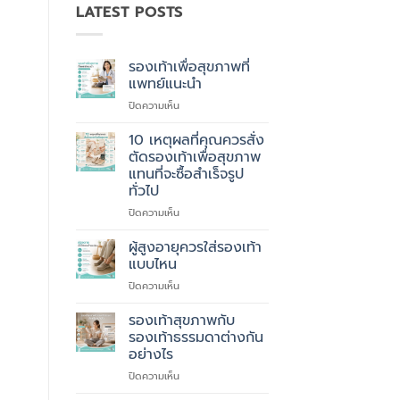
LATEST POSTS
รองเท้าเพื่อสุขภาพที่
แพทย์แนะนำ
บน
ปิดความเห็น
รองเท้า
เพื่อ
10 เหตุผลที่คุณควรสั่ง
สุขภาพ
ตัดรองเท้าเพื่อสุขภาพ
ที่
แทนที่จะซื้อสำเร็จรูป
แพทย์
ทั่วไป
แนะนำ
บน
ปิดความเห็น
10
เหตุผล
ผู้สูงอายุควรใส่รองเท้า
ที่
แบบไหน
คุณ
บน
ปิดความเห็น
ควร
ผู้
สั่ง
สูง
รองเท้าสุขภาพกับ
ตัด
อายุ
รองเท้า
รองเท้าธรรมดาต่างกัน
ควร
เพื่อ
อย่างไร
ใส่
สุขภาพ
บน
ปิดความเห็น
รองเท้า
แทนที่
รองเท้า
แบบ
จะ