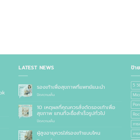
LATEST NEWS
ป้า
5 วิ
รองเท้าเพื่อสุขภาพที่แพทย์แนะนำ
ok
บน
Mic
ปิดความเห็น
รองเท้า
Por
เพื่อ
10 เหตุผลที่คุณควรสั่งตัดรองเท้าเพื่อ
สุขภาพ
สุขภาพ แทนที่จะซื้อสำเร็จรูปทั่วไป
Roc
ที่
บน
ปิดความเห็น
แพทย์
การ
10
แนะนำ
เหตุผล
ผู้สูงอายุควรใส่รองเท้าแบบไหน
การเ
ที่