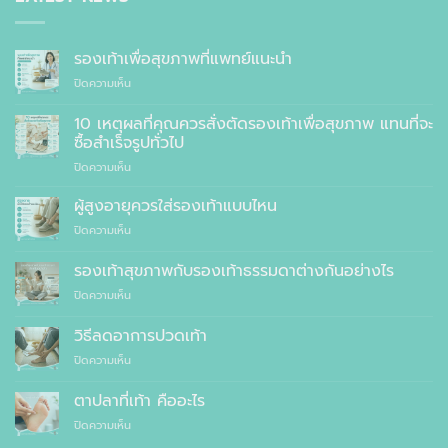
รองเท้าเพื่อสุขภาพที่แพทย์แนะนำ
บน
ปิดความเห็น
รองเท้า
เพื่อ
10 เหตุผลที่คุณควรสั่งตัดรองเท้าเพื่อสุขภาพ แทนที่จะ
สุขภาพ
ซื้อสำเร็จรูปทั่วไป
ที่
บน
ปิดความเห็น
แพทย์
10
แนะนำ
เหตุผล
ผู้สูงอายุควรใส่รองเท้าแบบไหน
ที่
บน
ปิดความเห็น
คุณ
ผู้
ควร
สูง
รองเท้าสุขภาพกับรองเท้าธรรมดาต่างกันอย่างไร
สั่ง
อายุ
ตัด
บน
ปิดความเห็น
ควร
รองเท้า
รองเท้า
ใส่
เพื่อ
สุขภาพ
รองเท้า
วิธีลดอาการปวดเท้า
สุขภาพ
กับ
แบบ
แทนที่
บน
ปิดความเห็น
รองเท้า
ไหน
จะ
วิธี
ธรรมดา
ซื้อ
ลด
ต่าง
ตาปลาที่เท้า คืออะไร
สำเร็จรูป
อาการ
กัน
ทั่วไป
บน
ปิดความเห็น
ปวด
อย่างไร
ตาปลา
เท้า