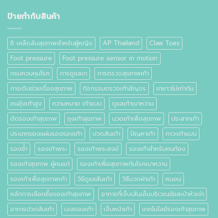
ที่
เท้า
ป้ายกำกับสินค้า
คือ
อะไร
6 เคล็ดลับสุขภาพสำหรับผู้หญิง
AP Thailand
Claw Toes
Foot pressure
Foot pressure sensor in motion
กรมควบคุมโรค
การดูแลขา
การตรวจสุขภาพเท้า
การเดินช่วยเรื่องสุขภาพ
กิจกรรมตรวจเท้าสัญจร
ขายาวไม่เท่ากัน
คนอุ้งเท้าสูง
ความหมาย เท้าแบน
ดูแลเท้าเบาหวาน
ตัดรองเท้าสุขภาพ
ถุงเท้าสุขภาพ
นวดเท้าเพื่อสุขภาพ
ประสาทเท้า
ประเภทของแผ่นรองรองเท้า
ปวดส้นเท้า
ปัญหาเท้า
ภาวะเท้าแบน
รองช้ำ
รองเท้าพระ
รองเท้าพระสงฆ์
รองเท้าสำหรับคนท้อง
รองเท้าสุขภาพ ผู้คนแก่
รองเท้าเพื่อสุขภาพกับโรคเบาหวาน
รองเท้าเพื่อสุขภาพเท้า
วิธีดูแลส้นเท้า
วิธีนวดฝ่าเท้า
หมอน
หลักการเลือกซื้อรองเท้าสุขภาพ
อาการที่เจ็บเส้นเอ็นบริเวณข้อสะบ้าหัวเข่า
อาการปวดส้นเท้า
เจลรองเท้า
เจ็บหน้าเท้า
เทคโนโลยีรองเท้าสุขภาพ