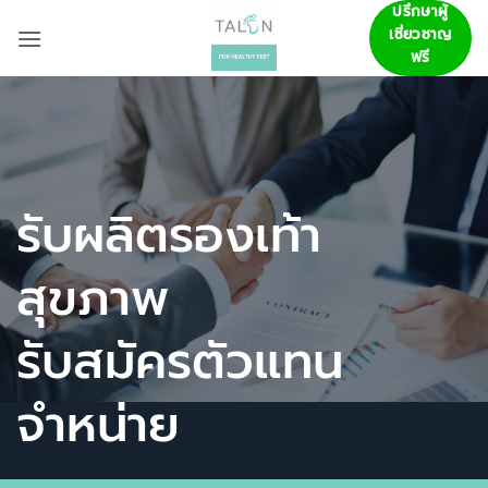
ข้าม
ปรึกษาผู้
เชี่ยวชาญ
ไป
ฟรี
ยัง
เนื้อหา
รับผลิตรองเท้า
สุขภาพ
รับสมัครตัวแทน
จำหน่าย