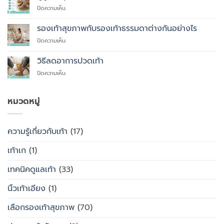
ที่
บน
ปิดความเห็น
คุณ
ผู้
ควร
สูง
รองเท้าสุขภาพกับรองเท้าธรรมดาต่างกันอย่างไร
สั่ง
อายุ
ตัด
บน
ปิดความเห็น
ควร
รองเท้า
รองเท้า
ใส่
เพื่อ
สุขภาพ
รองเท้า
วิธีลดอาการปวดเท้า
สุขภาพ
กับ
แบบ
แทนที่
บน
ปิดความเห็น
รองเท้า
ไหน
จะ
วิธี
ธรรมดา
ซื้อ
ลด
ต่าง
สำเร็จรูป
อาการ
หมวดหมู่
กัน
ทั่วไป
ปวด
อย่างไร
เท้า
ความรู้เกี่ยวกับเท้า
(17)
เท้าเก
(1)
เทคนิคดูแลเท้า
(33)
นิ้วเท้าเอียง
(1)
เลือกรองเท้าสุขภาพ
(70)