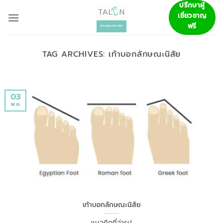
ข้าม
ปรึกษาผู้
เชี่ยวชาญ
ไป
ฟรี
ยัง
เนื้อหา
TAG ARCHIVES:
เท้าบอกลักษณะนิสัย
03
พ.ค.
เท้าบอกลักษณะนิสัย
แนวคิดที่ว่ารูป