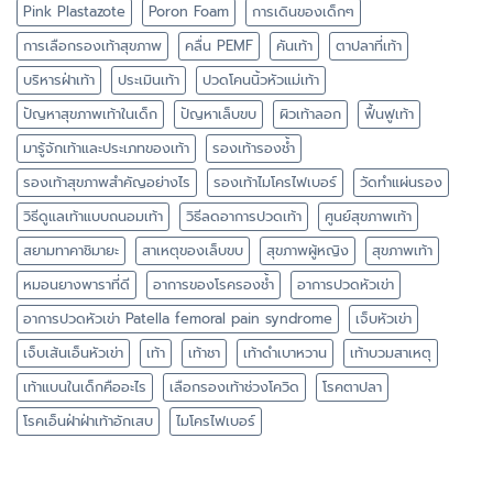
Pink Plastazote
Poron Foam
การเดินของเด็กๆ
การเลือกรองเท้าสุขภาพ
คลื่น PEMF
คันเท้า
ตาปลาที่เท้า
บริหารฝ่าเท้า
ประเมินเท้า
ปวดโคนนิ้วหัวแม่เท้า
ปัญหาสุขภาพเท้าในเด็ก
ปัญหาเล็บขบ
ผิวเท้าลอก
ฟื้นฟูเท้า
มารู้จักเท้าและประเภทของเท้า
รองเท้ารองช้ำ
รองเท้าสุขภาพสำคัญอย่างไร
รองเท้าไมโครไฟเบอร์
วัดทำแผ่นรอง
วิธีดูแลเท้าแบบถนอมเท้า
วิธีลดอาการปวดเท้า
ศูนย์สุขภาพเท้า
สยามทาคาชิมายะ
สาเหตุของเล็บขบ
สุขภาพผู้หญิง
สุขภาพเท้า
หมอนยางพาราที่ดี
อาการของโรครองช้ำ
อาการปวดหัวเข่า
อาการปวดหัวเข่า Patella femoral pain syndrome
เจ็บหัวเข่า
เจ็บเส้นเอ็นหัวเข่า
เท้า
เท้าชา
เท้าดำเบาหวาน
เท้าบวมสาเหตุ
เท้าแบนในเด็กคืออะไร
เลือกรองเท้าช่วงโควิด
โรคตาปลา
โรคเอ็นฝ่าฝ่าเท้าอักเสบ
ไมโครไฟเบอร์