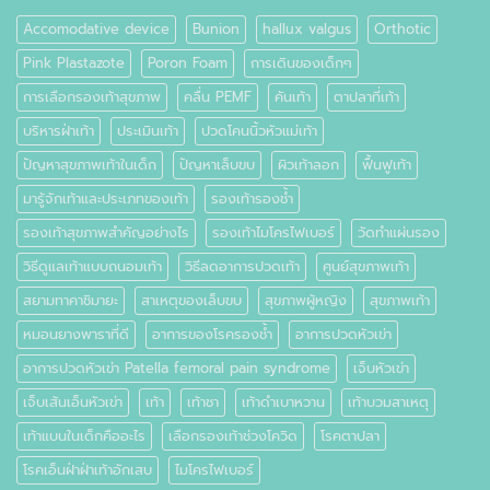
Accomodative device
Bunion
hallux valgus
Orthotic
Pink Plastazote
Poron Foam
การเดินของเด็กๆ
การเลือกรองเท้าสุขภาพ
คลื่น PEMF
คันเท้า
ตาปลาที่เท้า
บริหารฝ่าเท้า
ประเมินเท้า
ปวดโคนนิ้วหัวแม่เท้า
ปัญหาสุขภาพเท้าในเด็ก
ปัญหาเล็บขบ
ผิวเท้าลอก
ฟื้นฟูเท้า
มารู้จักเท้าและประเภทของเท้า
รองเท้ารองช้ำ
รองเท้าสุขภาพสำคัญอย่างไร
รองเท้าไมโครไฟเบอร์
วัดทำแผ่นรอง
วิธีดูแลเท้าแบบถนอมเท้า
วิธีลดอาการปวดเท้า
ศูนย์สุขภาพเท้า
สยามทาคาชิมายะ
สาเหตุของเล็บขบ
สุขภาพผู้หญิง
สุขภาพเท้า
หมอนยางพาราที่ดี
อาการของโรครองช้ำ
อาการปวดหัวเข่า
อาการปวดหัวเข่า Patella femoral pain syndrome
เจ็บหัวเข่า
เจ็บเส้นเอ็นหัวเข่า
เท้า
เท้าชา
เท้าดำเบาหวาน
เท้าบวมสาเหตุ
เท้าแบนในเด็กคืออะไร
เลือกรองเท้าช่วงโควิด
โรคตาปลา
โรคเอ็นฝ่าฝ่าเท้าอักเสบ
ไมโครไฟเบอร์