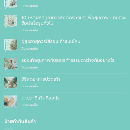
บน
ปิดความเห็น
รองเท้า
เพื่อ
10 เหตุผลที่คุณควรสั่งตัดรองเท้าเพื่อสุขภาพ แทนที่จะ
สุขภาพ
ซื้อสำเร็จรูปทั่วไป
ที่
บน
ปิดความเห็น
แพทย์
10
แนะนำ
เหตุผล
ผู้สูงอายุควรใส่รองเท้าแบบไหน
ที่
บน
ปิดความเห็น
คุณ
ผู้
ควร
สูง
รองเท้าสุขภาพกับรองเท้าธรรมดาต่างกันอย่างไร
สั่ง
อายุ
ตัด
บน
ปิดความเห็น
ควร
รองเท้า
รองเท้า
ใส่
เพื่อ
สุขภาพ
รองเท้า
วิธีลดอาการปวดเท้า
สุขภาพ
กับ
แบบ
แทนที่
บน
ปิดความเห็น
รองเท้า
ไหน
จะ
วิธี
ธรรมดา
ซื้อ
ลด
ต่าง
ตาปลาที่เท้า คืออะไร
สำเร็จรูป
อาการ
กัน
ทั่วไป
บน
ปิดความเห็น
ปวด
อย่างไร
ตาปลา
เท้า
ที่
เท้า
ป้ายกำกับสินค้า
คือ
อะไร