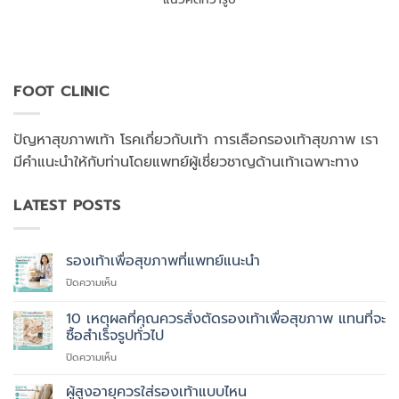
FOOT CLINIC
ปัญหาสุขภาพเท้า โรคเกี่ยวกับเท้า การเลือกรองเท้าสุขภาพ เรา
มีคำแนะนำให้กับท่านโดยแพทย์ผู้เชี่ยวชาญด้านเท้าเฉพาะทาง
LATEST POSTS
รองเท้าเพื่อสุขภาพที่แพทย์แนะนำ
บน
ปิดความเห็น
รองเท้า
เพื่อ
10 เหตุผลที่คุณควรสั่งตัดรองเท้าเพื่อสุขภาพ แทนที่จะ
สุขภาพ
ซื้อสำเร็จรูปทั่วไป
ที่
บน
ปิดความเห็น
แพทย์
10
แนะนำ
เหตุผล
ผู้สูงอายุควรใส่รองเท้าแบบไหน