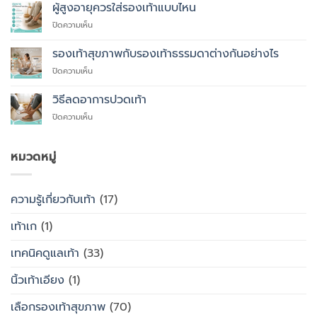
เหตุผล
ผู้สูงอายุควรใส่รองเท้าแบบไหน
ที่
บน
ปิดความเห็น
คุณ
ผู้
ควร
สูง
รองเท้าสุขภาพกับรองเท้าธรรมดาต่างกันอย่างไร
สั่ง
อายุ
ตัด
บน
ปิดความเห็น
ควร
รองเท้า
รองเท้า
ใส่
เพื่อ
สุขภาพ
รองเท้า
วิธีลดอาการปวดเท้า
สุขภาพ
กับ
แบบ
แทนที่
บน
ปิดความเห็น
รองเท้า
ไหน
จะ
วิธี
ธรรมดา
ซื้อ
ลด
ต่าง
สำเร็จรูป
อาการ
หมวดหมู่
กัน
ทั่วไป
ปวด
อย่างไร
เท้า
ความรู้เกี่ยวกับเท้า
(17)
เท้าเก
(1)
เทคนิคดูแลเท้า
(33)
นิ้วเท้าเอียง
(1)
เลือกรองเท้าสุขภาพ
(70)