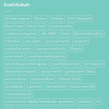
เท้า
ป้ายกำกับสินค้า
คือ
อะไร
3D Foot Scanner
Bunion
Orthotic
Pink Plastazote
Poron Foam
Poron Foot
การเดินของเด็กๆ
การเลือกรองเท้าสุขภาพ
คลื่น PEMF
คันเท้า
ซื้อรองเท้าใส่ช่วงโควิด
ตาปลาที่เท้า
บริหารฝ่าเท้า
ประเมินสุขภาพเท้า
ประเมินเท้า
ปวดโคนนิ้วหัวแม่เท้า
ปัญหาสุขภาพเท้าในเด็ก
ฟื้นฟูเท้า
รองเท้ารองช้ำ
รองเท้าสุขภาพสำคัญอย่างไร
รองเท้าเพื่อสุขภาพสำหรับผู้หญิง
รองเท้าไมโครไฟเบอร์
วัดทำแผ่นรอง
วิธีดูแลเท้าแบบถนอมเท้า
ศูนย์สุขภาพเท้า
ศูนย์สุขภาพเท้า Talon
สยามทาคาชิมายะ
สาเหตุของเล็บขบ
สิทธิพงษ์ มีภักดี
สุขภาพผู้หญิง
สุขภาพเท้า
สุขภาพเท้าเด็ก
หมอนยางพาราที่ดี
อาการของโรครองช้ำ
อาการปวดหัวเข่า Patella femoral pain syndrome
เจ็บหัวเข่า
เท้า