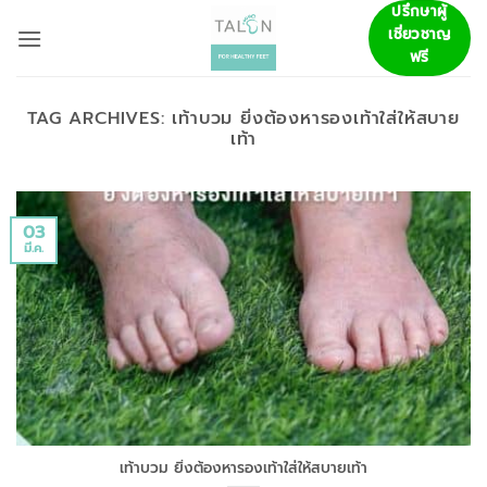
ข้าม
ปรึกษาผู้
เชี่ยวชาญ
ไป
ฟรี
ยัง
เนื้อหา
TAG ARCHIVES:
เท้าบวม ยิ่งต้องหารองเท้าใส่ให้สบาย
เท้า
03
มี.ค.
เท้าบวม ยิ่งต้องหารองเท้าใส่ให้สบายเท้า