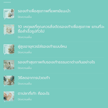
รองเท้าเพื่อสุขภาพที่แพทย์แนะนำ
บน
ปิดความเห็น
รองเท้า
เพื่อ
10 เหตุผลที่คุณควรสั่งตัดรองเท้าเพื่อสุขภาพ แทนที่จะ
สุขภาพ
ซื้อสำเร็จรูปทั่วไป
ที่
บน
ปิดความเห็น
แพทย์
10
แนะนำ
เหตุผล
ผู้สูงอายุควรใส่รองเท้าแบบไหน
ที่
บน
ปิดความเห็น
คุณ
ผู้
ควร
สูง
รองเท้าสุขภาพกับรองเท้าธรรมดาต่างกันอย่างไร
สั่ง
อายุ
ตัด
บน
ปิดความเห็น
ควร
รองเท้า
รองเท้า
ใส่
เพื่อ
สุขภาพ
รองเท้า
วิธีลดอาการปวดเท้า
สุขภาพ
กับ
แบบ
แทนที่
บน
ปิดความเห็น
รองเท้า
ไหน
จะ
วิธี
ธรรมดา
ซื้อ
ลด
ต่าง
ตาปลาที่เท้า คืออะไร
สำเร็จรูป
อาการ
กัน
ทั่วไป
บน
ปิดความเห็น
ปวด
อย่างไร
ตาปลา
เท้า
ที่