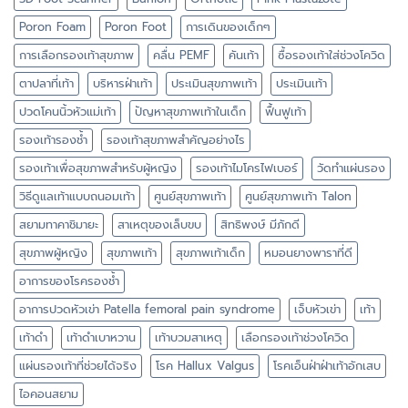
Poron Foam
Poron Foot
การเดินของเด็กๆ
การเลือกรองเท้าสุขภาพ
คลื่น PEMF
คันเท้า
ซื้อรองเท้าใส่ช่วงโควิด
ตาปลาที่เท้า
บริหารฝ่าเท้า
ประเมินสุขภาพเท้า
ประเมินเท้า
ปวดโคนนิ้วหัวแม่เท้า
ปัญหาสุขภาพเท้าในเด็ก
ฟื้นฟูเท้า
รองเท้ารองช้ำ
รองเท้าสุขภาพสำคัญอย่างไร
รองเท้าเพื่อสุขภาพสำหรับผู้หญิง
รองเท้าไมโครไฟเบอร์
วัดทำแผ่นรอง
วิธีดูแลเท้าแบบถนอมเท้า
ศูนย์สุขภาพเท้า
ศูนย์สุขภาพเท้า Talon
สยามทาคาชิมายะ
สาเหตุของเล็บขบ
สิทธิพงษ์ มีภักดี
สุขภาพผู้หญิง
สุขภาพเท้า
สุขภาพเท้าเด็ก
หมอนยางพาราที่ดี
อาการของโรครองช้ำ
อาการปวดหัวเข่า Patella femoral pain syndrome
เจ็บหัวเข่า
เท้า
เท้าดำ
เท้าดำเบาหวาน
เท้าบวมสาเหตุ
เลือกรองเท้าช่วงโควิด
แผ่นรองเท้าที่ช่วยได้จริง
โรค Hallux Valgus
โรคเอ็นฝ่าฝ่าเท้าอักเสบ
ไอคอนสยาม