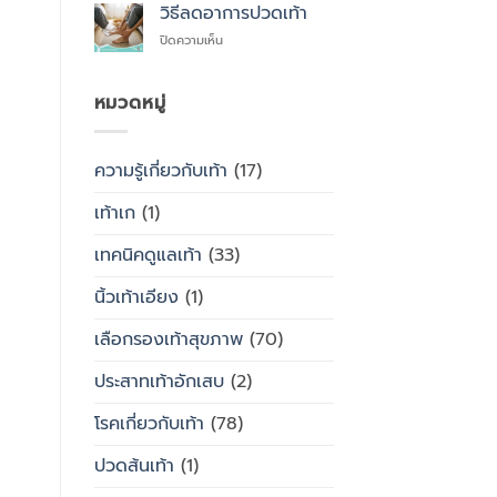
สุขภาพ
ไหน
วิธีลดอาการปวดเท้า
ซื้อ
กับ
สำเร็จรูป
บน
ปิดความเห็น
รองเท้า
ทั่วไป
วิธี
ธรรมดา
ลด
ต่าง
อาการ
หมวดหมู่
กัน
ปวด
อย่างไร
เท้า
ความรู้เกี่ยวกับเท้า
(17)
เท้าเก
(1)
เทคนิคดูแลเท้า
(33)
นิ้วเท้าเอียง
(1)
เลือกรองเท้าสุขภาพ
(70)
ประสาทเท้าอักเสบ
(2)
โรคเกี่ยวกับเท้า
(78)
ปวดส้นเท้า
(1)