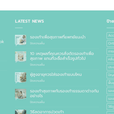
LATEST NEWS
ป้า
Acc
รองเท้าเพื่อสุขภาพที่แพทย์แนะนำ
ok
บน
Ort
ปิดความเห็น
รองเท้า
การ
เพื่อ
10 เหตุผลที่คุณควรสั่งตัดรองเท้าเพื่อ
สุขภาพ
สุขภาพ แทนที่จะซื้อสำเร็จรูปทั่วไป
คลื
ที่
บน
ปิดความเห็น
แพทย์
ประเ
10
แนะนำ
เหตุผล
ผู้สูงอายุควรใส่รองเท้าแบบไหน
ปัญ
ที่
บน
ปิดความเห็น
คุณ
ฟื้นฟ
ผู้
ควร
สูง
รองเท้าสุขภาพกับรองเท้าธรรมดาต่างกัน
สั่ง
รองเ
อายุ
ตัด
อย่างไร
ควร
รอง
รองเท้า
บน
ปิดความเห็น
ใส่
เพื่อ
รองเท้า
วิธี
รองเท้า
สุขภาพ
สุขภาพ
แบบ
วิธีลดอาการปวดเท้า
แทนที่