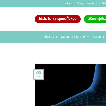
ข้าม
อุปกรณ์เสริมสุขภาพเท้า
คลีนิ
ไป
ยัง
โปรโมชั่น และดูแบบทั้งหมด
ปรึกษาผู้เชี
เนื้อหา
หน้าแรก
รองเท้าสุขภาพ
รองเท้า
03
มี.ค.