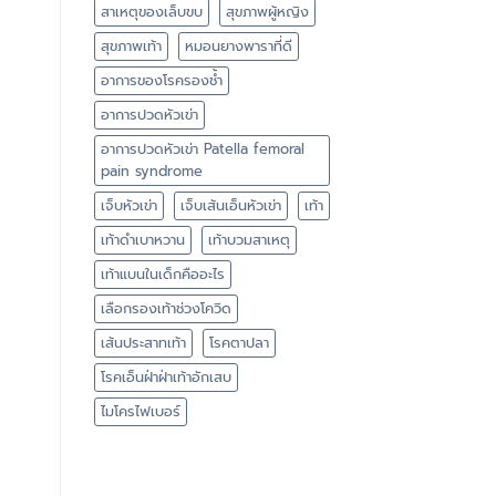
สาเหตุของเล็บขบ
สุขภาพผู้หญิง
สุขภาพเท้า
หมอนยางพาราที่ดี
อาการของโรครองช้ำ
อาการปวดหัวเข่า
อาการปวดหัวเข่า Patella femoral
pain syndrome
เจ็บหัวเข่า
เจ็บเส้นเอ็นหัวเข่า
เท้า
เท้าดำเบาหวาน
เท้าบวมสาเหตุ
เท้าแบนในเด็กคืออะไร
เลือกรองเท้าช่วงโควิด
เส้นประสาทเท้า
โรคตาปลา
โรคเอ็นฝ่าฝ่าเท้าอักเสบ
ไมโครไฟเบอร์