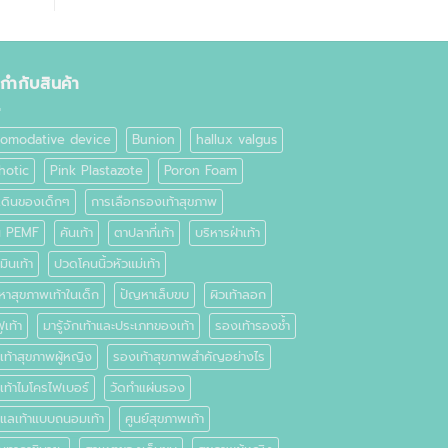
ยกำกับสินค้า
omodative device
Bunion
hallux valgus
hotic
Pink Plastazote
Poron Foam
เดินของเด็กๆ
การเลือกรองเท้าสุขภาพ
่น PEMF
คันเท้า
ตาปลาที่เท้า
บริหารฝ่าเท้า
มินเท้า
ปวดโคนนิ้วหัวแม่เท้า
หาสุขภาพเท้าในเด็ก
ปัญหาเล็บขบ
ผิวเท้าลอก
ูเท้า
มารู้จักเท้าและประเภทของเท้า
รองเท้ารองช้ำ
ท้าสุขภาพผู้หญิง
รองเท้าสุขภาพสำคัญอย่างไร
เท้าไมโครไฟเบอร์
วัดทำแผ่นรอง
ดูแลเท้าแบบถนอมเท้า
ศูนย์สุขภาพเท้า