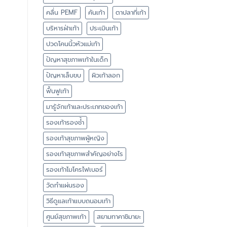
คลื่น PEMF
คันเท้า
ตาปลาที่เท้า
บริหารฝ่าเท้า
ประเมินเท้า
ปวดโคนนิ้วหัวแม่เท้า
ปัญหาสุขภาพเท้าในเด็ก
ปัญหาเล็บขบ
ผิวเท้าลอก
ฟื้นฟูเท้า
มารู้จักเท้าและประเภทของเท้า
รองเท้ารองช้ำ
รองเท้าสุขภาพผู้หญิง
รองเท้าสุขภาพสำคัญอย่างไร
รองเท้าไมโครไฟเบอร์
วัดทำแผ่นรอง
วิธีดูแลเท้าแบบถนอมเท้า
ศูนย์สุขภาพเท้า
สยามทาคาชิมายะ