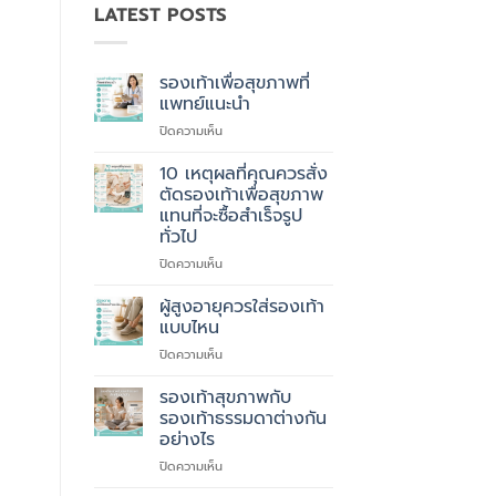
LATEST POSTS
รองเท้าเพื่อสุขภาพที่
แพทย์แนะนำ
บน
ปิดความเห็น
รองเท้า
เพื่อ
10 เหตุผลที่คุณควรสั่ง
สุขภาพ
ตัดรองเท้าเพื่อสุขภาพ
ที่
แทนที่จะซื้อสำเร็จรูป
แพทย์
ทั่วไป
แนะนำ
บน
ปิดความเห็น
10
เหตุผล
ผู้สูงอายุควรใส่รองเท้า
ที่
แบบไหน
คุณ
บน
ปิดความเห็น
ควร
ผู้
สั่ง
สูง
รองเท้าสุขภาพกับ
ตัด
อายุ
รองเท้า
รองเท้าธรรมดาต่างกัน
ควร
เพื่อ
อย่างไร
ใส่
สุขภาพ
บน
ปิดความเห็น
รองเท้า
แทนที่
รองเท้า
แบบ
จะ