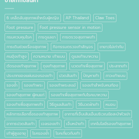
ป้ายกำกับสินค้า
คือ
อะไร
6 เคล็ดลับสุขภาพสำหรับผู้หญิง
AP Thailand
Claw Toes
Foot pressure
Foot pressure sensor in motion
กรมควบคุมโรค
การดูแลขา
การตรวจสุขภาพเท้า
การเดินช่วยเรื่องสุขภาพ
กิจกรรมตรวจเท้าสัญจร
ขายาวไม่เท่ากัน
คนอุ้งเท้าสูง
ความหมาย เท้าแบน
ดูแลเท้าเบาหวาน
ตัดรองเท้าสุขภาพ
ถุงเท้าสุขภาพ
นวดเท้าเพื่อสุขภาพ
ประสาทเท้า
ประเภทของแผ่นรองรองเท้า
ปวดส้นเท้า
ปัญหาเท้า
ภาวะเท้าแบน
รองช้ำ
รองเท้าพระ
รองเท้าพระสงฆ์
รองเท้าสำหรับคนท้อง
รองเท้าสุขภาพ ผู้คนแก่
รองเท้าเพื่อสุขภาพกับโรคเบาหวาน
รองเท้าเพื่อสุขภาพเท้า
วิธีดูแลส้นเท้า
วิธีนวดฝ่าเท้า
หมอน
หลักการเลือกซื้อรองเท้าสุขภาพ
อาการที่เจ็บเส้นเอ็นบริเวณข้อสะบ้าหัวเข่า
อาการปวดส้นเท้า
เจลรองเท้า
เจ็บหน้าเท้า
เทคโนโลยีรองเท้าสุขภาพ
เท้าผู้สูงอายุ
โรครองช้ำ
โรคเกี่ยวกับเท้า