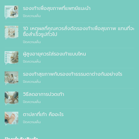
รองเท้าเพื่อสุขภาพที่แพทย์แนะนำ
บน
ปิดความเห็น
รองเท้า
เพื่อ
10 เหตุผลที่คุณควรสั่งตัดรองเท้าเพื่อสุขภาพ แทนที่จะ
สุขภาพ
ซื้อสำเร็จรูปทั่วไป
ที่
บน
ปิดความเห็น
แพทย์
10
แนะนำ
เหตุผล
ผู้สูงอายุควรใส่รองเท้าแบบไหน
ที่
บน
ปิดความเห็น
คุณ
ผู้
ควร
สูง
รองเท้าสุขภาพกับรองเท้าธรรมดาต่างกันอย่างไร
สั่ง
อายุ
ตัด
บน
ปิดความเห็น
ควร
รองเท้า
รองเท้า
ใส่
เพื่อ
สุขภาพ
รองเท้า
วิธีลดอาการปวดเท้า
สุขภาพ
กับ
แบบ
แทนที่
บน
ปิดความเห็น
รองเท้า
ไหน
จะ
วิธี
ธรรมดา
ซื้อ
ลด
ต่าง
ตาปลาที่เท้า คืออะไร
สำเร็จรูป
อาการ
กัน
ทั่วไป
บน
ปิดความเห็น
ปวด
อย่างไร
ตาปลา
เท้า
ที่
เท้า