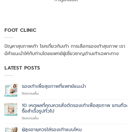
FOOT CLINIC
ปัญหาสุขภาพเท้า โรคเกี่ยวกับเท้า การเลือกรองเท้าสุขภาพ เรา
มีคำแนะนำให้กับท่านโดยแพทย์ผู้เชี่ยวชาญด้านเท้าเฉพาะทาง
LATEST POSTS
รองเท้าเพื่อสุขภาพที่แพทย์แนะนำ
บน
ปิดความเห็น
รองเท้า
เพื่อ
10 เหตุผลที่คุณควรสั่งตัดรองเท้าเพื่อสุขภาพ แทนที่จะ
สุขภาพ
ซื้อสำเร็จรูปทั่วไป
ที่
บน
ปิดความเห็น
แพทย์
10
แนะนำ
เหตุผล
ผู้สูงอายุควรใส่รองเท้าแบบไหน