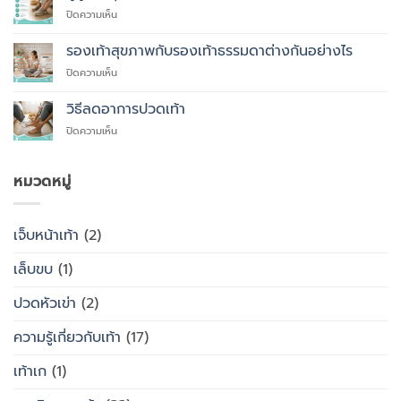
ที่
บน
ปิดความเห็น
คุณ
ผู้
ควร
สูง
รองเท้าสุขภาพกับรองเท้าธรรมดาต่างกันอย่างไร
สั่ง
อายุ
ตัด
บน
ปิดความเห็น
ควร
รองเท้า
รองเท้า
ใส่
เพื่อ
สุขภาพ
รองเท้า
วิธีลดอาการปวดเท้า
สุขภาพ
กับ
แบบ
แทนที่
บน
ปิดความเห็น
รองเท้า
ไหน
จะ
วิธี
ธรรมดา
ซื้อ
ลด
ต่าง
สำเร็จรูป
อาการ
หมวดหมู่
กัน
ทั่วไป
ปวด
อย่างไร
เท้า
เจ็บหน้าเท้า
(2)
เล็บขบ
(1)
ปวดหัวเข่า
(2)
ความรู้เกี่ยวกับเท้า
(17)
เท้าเก
(1)