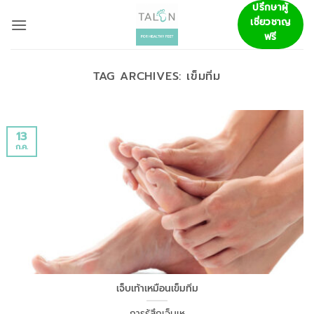
ข้าม
ปรึกษาผู้
เชี่ยวชาญ
ไป
ฟรี
ยัง
เนื้อหา
TAG ARCHIVES:
เข็มทิ่ม
13
ก.ค.
เจ็บเท้าเหมือนเข็มทิ่ม
การรู้สึกเจ็บเห