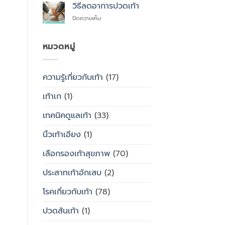
สุขภาพ
ไหน
วิธีลดอาการปวดเท้า
ซื้อ
กับ
สำเร็จรูป
บน
ปิดความเห็น
รองเท้า
ทั่วไป
วิธี
ธรรมดา
ลด
ต่าง
อาการ
หมวดหมู่
กัน
ปวด
อย่างไร
เท้า
ความรู้เกี่ยวกับเท้า
(17)
เท้าเก
(1)
เทคนิคดูแลเท้า
(33)
นิ้วเท้าเอียง
(1)
เลือกรองเท้าสุขภาพ
(70)
ประสาทเท้าอักเสบ
(2)
โรคเกี่ยวกับเท้า
(78)
ปวดส้นเท้า
(1)