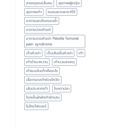
สาเหตุของเล็บขบ
สุขภาพผู้หญิง
สุขภาพเท้า
หมอนยางพาราที่ดี
อาการของโรครองช้ำ
อาการปวดหัวเข่า
อาการปวดหัวเข่า Patella femoral
pain syndrome
เจ็บหัวเข่า
เจ็บเส้นเอ็นหัวเข่า
เท้า
เท้าดำเบาหวาน
เท้าบวมสาเหตุ
เท้าแบนในเด็กคืออะไร
เลือกรองเท้าช่วงโควิด
เส้นประสาทเท้า
โรคตาปลา
โรคเอ็นฝ่าฝ่าเท้าอักเสบ
ไมโครไฟเบอร์