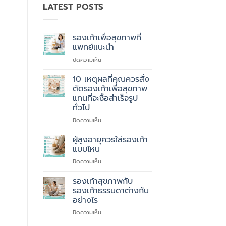
LATEST POSTS
รองเท้าเพื่อสุขภาพที่
แพทย์แนะนำ
บน
ปิดความเห็น
รองเท้า
เพื่อ
10 เหตุผลที่คุณควรสั่ง
สุขภาพ
ตัดรองเท้าเพื่อสุขภาพ
ที่
แทนที่จะซื้อสำเร็จรูป
แพทย์
ทั่วไป
แนะนำ
บน
ปิดความเห็น
10
เหตุผล
ผู้สูงอายุควรใส่รองเท้า
ที่
แบบไหน
คุณ
บน
ปิดความเห็น
ควร
ผู้
สั่ง
สูง
รองเท้าสุขภาพกับ
ตัด
อายุ
รองเท้า
รองเท้าธรรมดาต่างกัน
ควร
เพื่อ
อย่างไร
ใส่
สุขภาพ
บน
ปิดความเห็น
รองเท้า
แทนที่
รองเท้า
แบบ
จะ