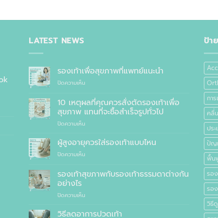
LATEST NEWS
ป้า
Acc
รองเท้าเพื่อสุขภาพที่แพทย์แนะนำ
ok
บน
Ort
ปิดความเห็น
รองเท้า
การ
เพื่อ
10 เหตุผลที่คุณควรสั่งตัดรองเท้าเพื่อ
สุขภาพ
สุขภาพ แทนที่จะซื้อสำเร็จรูปทั่วไป
คลื
ที่
บน
ปิดความเห็น
แพทย์
ประเ
10
แนะนำ
เหตุผล
ผู้สูงอายุควรใส่รองเท้าแบบไหน
ปัญ
ที่
บน
ปิดความเห็น
คุณ
ฟื้นฟ
ผู้
ควร
สูง
รองเท้าสุขภาพกับรองเท้าธรรมดาต่างกัน
สั่ง
รองเ
อายุ
ตัด
อย่างไร
ควร
รอง
รองเท้า
บน
ปิดความเห็น
ใส่
เพื่อ
รองเท้า
วิธี
รองเท้า
สุขภาพ
สุขภาพ
แบบ
วิธีลดอาการปวดเท้า
แทนที่