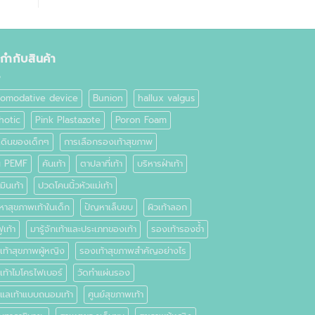
ยกำกับสินค้า
omodative device
Bunion
hallux valgus
hotic
Pink Plastazote
Poron Foam
เดินของเด็กๆ
การเลือกรองเท้าสุขภาพ
่น PEMF
คันเท้า
ตาปลาที่เท้า
บริหารฝ่าเท้า
มินเท้า
ปวดโคนนิ้วหัวแม่เท้า
หาสุขภาพเท้าในเด็ก
ปัญหาเล็บขบ
ผิวเท้าลอก
ูเท้า
มารู้จักเท้าและประเภทของเท้า
รองเท้ารองช้ำ
ท้าสุขภาพผู้หญิง
รองเท้าสุขภาพสำคัญอย่างไร
เท้าไมโครไฟเบอร์
วัดทำแผ่นรอง
ดูแลเท้าแบบถนอมเท้า
ศูนย์สุขภาพเท้า