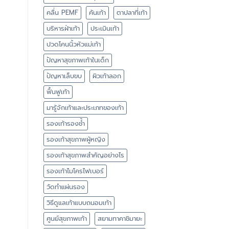
คลื่น PEMF
คันเท้า
ตาปลาที่เท้า
บริหารฝ่าเท้า
ประเมินเท้า
ปวดโคนนิ้วหัวแม่เท้า
ปัญหาสุขภาพเท้าในเด็ก
ปัญหาเล็บขบ
ผิวเท้าลอก
ฟื้นฟูเท้า
มารู้จักเท้าและประเภทของเท้า
รองเท้ารองช้ำ
รองเท้าสุขภาพผู้หญิง
รองเท้าสุขภาพสำคัญอย่างไร
รองเท้าไมโครไฟเบอร์
วัดทำแผ่นรอง
วิธีดูแลเท้าแบบถนอมเท้า
ศูนย์สุขภาพเท้า
สยามทาคาชิมายะ