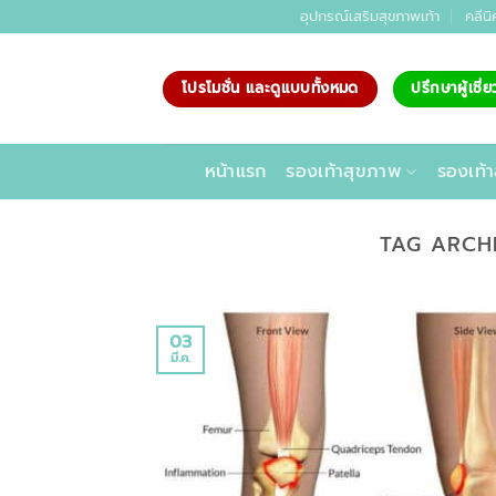
ข้าม
อุปกรณ์เสริมสุขภาพเท้า
คลีนิ
ไป
ยัง
โปรโมชั่น และดูแบบทั้งหมด
ปรึกษาผู้เชี
เนื้อหา
หน้าแรก
รองเท้าสุขภาพ
รองเท้า
TAG ARCH
03
มี.ค.