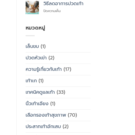
สุขภาพ
ไหน
วิธีลดอาการปวดเท้า
ซื้อ
กับ
สำเร็จรูป
บน
ปิดความเห็น
รองเท้า
ทั่วไป
วิธี
ธรรมดา
ลด
ต่าง
อาการ
หมวดหมู่
กัน
ปวด
อย่างไร
เท้า
เล็บขบ
(1)
ปวดหัวเข่า
(2)
ความรู้เกี่ยวกับเท้า
(17)
เท้าเก
(1)
เทคนิคดูแลเท้า
(33)
นิ้วเท้าเอียง
(1)
เลือกรองเท้าสุขภาพ
(70)
ประสาทเท้าอักเสบ
(2)