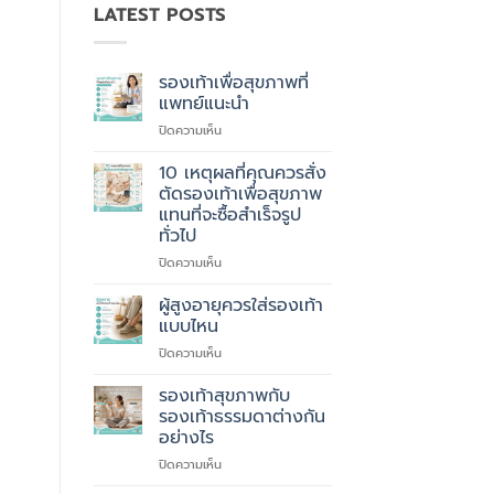
LATEST POSTS
รองเท้าเพื่อสุขภาพที่
แพทย์แนะนำ
บน
ปิดความเห็น
รองเท้า
เพื่อ
10 เหตุผลที่คุณควรสั่ง
สุขภาพ
ตัดรองเท้าเพื่อสุขภาพ
ที่
แทนที่จะซื้อสำเร็จรูป
แพทย์
ทั่วไป
แนะนำ
บน
ปิดความเห็น
10
เหตุผล
ผู้สูงอายุควรใส่รองเท้า
ที่
แบบไหน
คุณ
บน
ปิดความเห็น
ควร
ผู้
สั่ง
สูง
รองเท้าสุขภาพกับ
ตัด
อายุ
รองเท้า
รองเท้าธรรมดาต่างกัน
ควร
เพื่อ
อย่างไร
ใส่
สุขภาพ
บน
ปิดความเห็น
รองเท้า
แทนที่
รองเท้า
แบบ
จะ