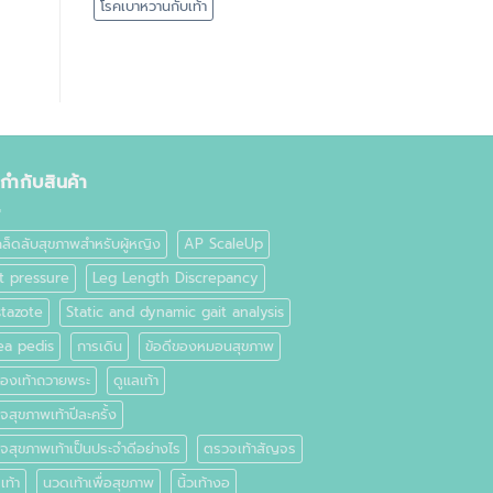
โรคเบาหวานกับเท้า
ยกำกับสินค้า
คล็ดลับสุขภาพสำหรับผู้หญิง
AP ScaleUp
t pressure
Leg Length Discrepancy
stazote
Static and dynamic gait analysis
ea pedis
การเดิน
ข้อดีของหมอนสุขภาพ
อรองเท้าถวายพระ
ดูแลเท้า
สุขภาพเท้าปีละครั้ง
จสุขภาพเท้าเป็นประจำดีอย่างไร
ตรวจเท้าสัญจร
เท้า
นวดเท้าเพื่อสุขภาพ
นิ้วเท้างอ