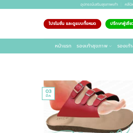
ข้าม
อุปกรณ์เสริมสุขภาพเท้า
คลีนิ
ไป
ยัง
โปรโมชั่น และดูแบบทั้งหมด
ปรึกษาผู้เชี
เนื้อหา
หน้าแรก
รองเท้าสุขภาพ
รองเท้า
03
มี.ค.