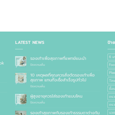
LATEST NEWS
ป้า
6 เ
รองเท้าเพื่อสุขภาพที่แพทย์แนะนำ
ok
บน
Foo
ปิดความเห็น
รองเท้า
Pla
เพื่อ
10 เหตุผลที่คุณควรสั่งตัดรองเท้าเพื่อ
สุขภาพ
สุขภาพ แทนที่จะซื้อสำเร็จรูปทั่วไป
Tin
ที่
บน
ปิดความเห็น
แพทย์
ซื้
10
แนะนำ
เหตุผล
ผู้สูงอายุควรใส่รองเท้าแบบไหน
ตรวจ
ที่
บน
ปิดความเห็น
คุณ
ตรว
ผู้
ควร
สูง
รองเท้าสุขภาพกับรองเท้าธรรมดาต่างกัน
สั่ง
นวด