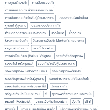
การดูแลรักษาเท้า
การเลือกรองเท้า
การเลือกรองเท้า สำหรับนางพยาบาล
การเลือกรองเท้าสำหรับผู้ป่วยเบาหวาน
คอลลาเจนข้อเข่าเสื่อม
ดูแลเท้าผู้สูงอายุ
ตรวจระบบประสาทเท้า
ทำไมต้องตรวจระบบประสาทเท้า
นวดฝ่าเท้า
น้ำกัดเท้า
ปัญหาการเจ็บเท้า
ปัญหาการเจ็บเท้า Morton’s neuroma
ปัญหาส้นเท้าแตก
ภาวะนิ้วโป้งเท้าเก
ภาวะนิ้วโป้งเท้าเก (Hallux Valgus)
รองเท้าสั่งตัดสุขภาพ
รองเท้าสำหรับคุณแม่
รองเท้าสำหรับผู้ป่วยเบาหวาน
รองเท้าสุขภาพ Rebecca Lim’s
รองเท้าสุขภาพคืออะไร
รองเท้าสุขภาพสำหรับผู้สูงอายุ
รองเท้าเบาหวาน สำคัญอย่างไร
รองเท้าเพื่อสุขภาพผู้สูงอายุ ที่ดี
วัดขนาดเท้า
วิธีดูแลเท้าเมื่อเป็นเบาหวาน
สี
สุขภาพดีทั้งภายนอก และภายใน
หมอเท้า Podiatrist
อาการเจ็บฝ่าเท้าบอกโรค
อุ้งเท้า
เก๊าท์
เท้าเหม็น
เท้าแบน และไม่มีอุ้ง ในเด็ก
เลือกรองเท้าสำหรับพยาบาล