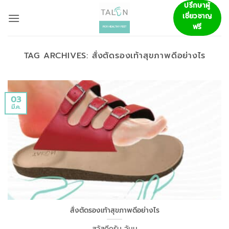
ข้าม
ปรึกษาผู้
เชี่ยวชาญ
ไป
ฟรี
ยัง
เนื้อหา
TAG ARCHIVES:
สั่งตัดรองเท้าสุขภาพดีอย่างไร
03
มี.ค.
สั่งตัดรองเท้าสุขภาพดีอย่างไร
สวัสดีครับ วันน