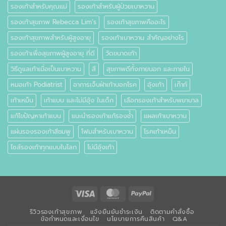
รองเท้าสำหรับคุณแม่
รองเท้าสำหรับผู้ป่วยเบาหวาน
รองเท้าสุขภาพ Rebecca Lim’s
รองเท้าสุขภาพคืออะไร
รองเท้าสุขภาพสำหรับผู้สูงอายุ
รองเท้าเบาหวาน สำคัญอย่างไร
รองเท้าเพื่อสุขภาพผู้สูงอายุ ที่ดี
วัดขนาดเท้า
วิธีดูแลเท้าเมื่อเป็นเบาหวาน
สี
สุขภาพดีทั้งภายนอก และภายใน
หมอเท้า Podiatrist
อาการเจ็บฝ่าเท้าบอกโรค
อุ้งเท้า
เก๊าท์
เท้าเหม็น
เท้าแบน และไม่มีอุ้ง ในเด็ก
เลือกรองเท้าสำหรับพยาบาล
แก้ไขปัญหาเท้าแบน
แนะนำรองเท้าแก้รองช้ำ
แผลเท้าเบาหวาน
แผ่นรองรองเท้าสีชมพู
โฟมสำหรับเบาหวาน
โรคเท้าเหม็น
ไซส์รองเท้าทุกแบบในโลก
ไม่มีอุ้งเท้า
Visa
MasterCard
PayPal
รีวิวรองเท้าสุขภาพ
แจ้งยืนยันชำระเงิน
ติดตามคำสั่งซื้อ
ข้อกำหนดและเงื่อนไข
นโยบายการคืนสินค้า
Q&A