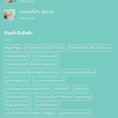
บน
ปิดความเห็น
รองเท้า
ไหน
จะ
วิธี
ธรรมดา
ซื้อ
ลด
ต่าง
ตาปลาที่เท้า คืออะไร
สำเร็จรูป
อาการ
กัน
ทั่วไป
บน
ปิดความเห็น
ปวด
อย่างไร
ตาปลา
เท้า
ที่
เท้า
ป้ายกำกับสินค้า
คือ
อะไร
Heel Pain
PLANTAR PLATE TEAR
PLANTAR PLATE TEAR คือ
การดูแลรักษาเท้า
การเลือกรองเท้า
การเลือกรองเท้า สำหรับนางพยาบาล
การเลือกรองเท้าสำหรับผู้ป่วยเบาหวาน
คอลลาเจนข้อเข่าเสื่อม
ดูแลเท้าผู้สูงอายุ
ตรวจระบบประสาทเท้า
ทำไมต้องตรวจระบบประสาทเท้า
นวดฝ่าเท้า
น้ำกัดเท้า
ปัญหาการเจ็บเท้า
ปัญหาการเจ็บเท้า Morton’s neuroma
ปัญหาส้นเท้าแตก
ภาวะนิ้วโป้งเท้าเก
ภาวะนิ้วโป้งเท้าเก (Hallux Valgus)
รองเท้าสั่งตัดสุขภาพ