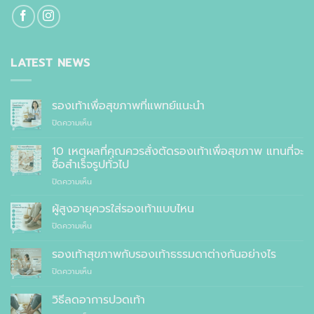
LATEST NEWS
รองเท้าเพื่อสุขภาพที่แพทย์แนะนำ
บน
ปิดความเห็น
รองเท้า
เพื่อ
10 เหตุผลที่คุณควรสั่งตัดรองเท้าเพื่อสุขภาพ แทนที่จะ
สุขภาพ
ซื้อสำเร็จรูปทั่วไป
ที่
บน
ปิดความเห็น
แพทย์
10
แนะนำ
เหตุผล
ผู้สูงอายุควรใส่รองเท้าแบบไหน
ที่
บน
ปิดความเห็น
คุณ
ผู้
ควร
สูง
รองเท้าสุขภาพกับรองเท้าธรรมดาต่างกันอย่างไร
สั่ง
อายุ
ตัด
บน
ปิดความเห็น
ควร
รองเท้า
รองเท้า
ใส่
เพื่อ
สุขภาพ
รองเท้า
วิธีลดอาการปวดเท้า
สุขภาพ
กับ
แบบ
แทนที่