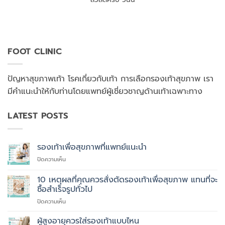
FOOT CLINIC
ปัญหาสุขภาพเท้า โรคเกี่ยวกับเท้า การเลือกรองเท้าสุขภาพ เรา
มีคำแนะนำให้กับท่านโดยแพทย์ผู้เชี่ยวชาญด้านเท้าเฉพาะทาง
LATEST POSTS
รองเท้าเพื่อสุขภาพที่แพทย์แนะนำ
บน
ปิดความเห็น
รองเท้า
เพื่อ
10 เหตุผลที่คุณควรสั่งตัดรองเท้าเพื่อสุขภาพ แทนที่จะ
สุขภาพ
ซื้อสำเร็จรูปทั่วไป
ที่
บน
ปิดความเห็น
แพทย์
10
แนะนำ
เหตุผล
ผู้สูงอายุควรใส่รองเท้าแบบไหน