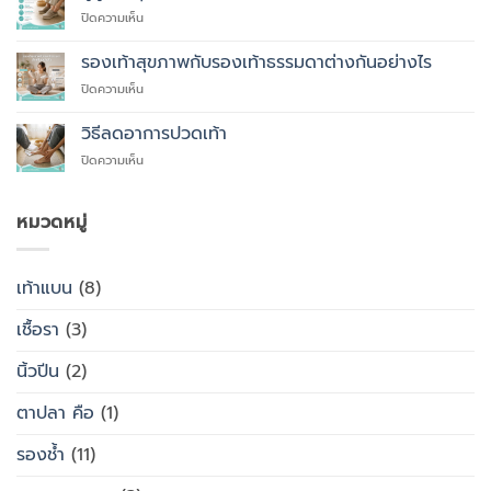
ที่
บน
ปิดความเห็น
คุณ
ผู้
ควร
สูง
รองเท้าสุขภาพกับรองเท้าธรรมดาต่างกันอย่างไร
สั่ง
อายุ
ตัด
บน
ปิดความเห็น
ควร
รองเท้า
รองเท้า
ใส่
เพื่อ
สุขภาพ
รองเท้า
วิธีลดอาการปวดเท้า
สุขภาพ
กับ
แบบ
แทนที่
บน
ปิดความเห็น
รองเท้า
ไหน
จะ
วิธี
ธรรมดา
ซื้อ
ลด
ต่าง
สำเร็จรูป
อาการ
หมวดหมู่
กัน
ทั่วไป
ปวด
อย่างไร
เท้า
เท้าแบน
(8)
เชื้อรา
(3)
นิ้วปีน
(2)
ตาปลา คือ
(1)
รองช้ำ
(11)