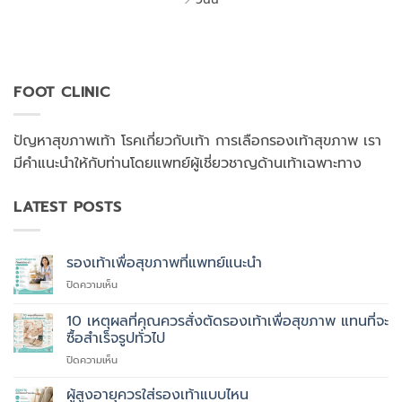
FOOT CLINIC
ปัญหาสุขภาพเท้า โรคเกี่ยวกับเท้า การเลือกรองเท้าสุขภาพ เรา
มีคำแนะนำให้กับท่านโดยแพทย์ผู้เชี่ยวชาญด้านเท้าเฉพาะทาง
LATEST POSTS
รองเท้าเพื่อสุขภาพที่แพทย์แนะนำ
บน
ปิดความเห็น
รองเท้า
เพื่อ
10 เหตุผลที่คุณควรสั่งตัดรองเท้าเพื่อสุขภาพ แทนที่จะ
สุขภาพ
ซื้อสำเร็จรูปทั่วไป
ที่
บน
ปิดความเห็น
แพทย์
10
แนะนำ
เหตุผล
ผู้สูงอายุควรใส่รองเท้าแบบไหน