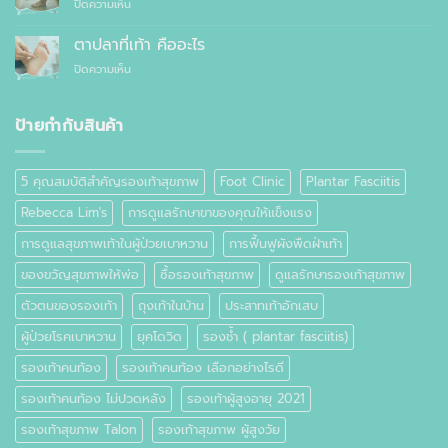
บน
ปิดความเห็น
รองเท้า
ไหน
จะ
วิธี
ธรรมดา
ซื้อ
ลด
ต่าง
ตาปลาที่เท้า คืออะไร
สำเร็จรูป
อาการ
กัน
ทั่วไป
บน
ปิดความเห็น
ปวด
อย่างไร
ตาปลา
เท้า
ที่
เท้า
ป้ายกำกับสินค้า
คือ
อะไร
5 คุณสมบัติสำคัญรองเท้าสุขภาพ
Foot Clinic
Plantar Fasciitis
Rebecca Lim's
การดูแลรักษาขาของคุณให้แข็งแรง
การดูแลสุขภาพเท้าในผู้ป่วยเบาหวาน
การฟื้นฟูผังพืดฝ่าเท้า
ของขวัญสุขภาพให้พ่อ
ซื้อรองเท้าสุขภาพ
ดูแลรักษารองเท้าสุขภาพ
ตัวตนของรองเท้า
ถุงเท้าในบ้าน
ประสาทเท้าอักเสบ
ผู้ป่วยโรคเบาหวาน
ยุคโดวิด
รองช้ำ ( plantar fasciitis)
รองเท้าคนท้อง
รองเท้าคนท้อง เลือกอย่างไรดี
รองเท้าคนท้อง ไม่ปวดหลัง
รองเท้าผู้สูงอายุ 2021
รองเท้าสุขภาพ Talon
รองเท้าสุขภาพ ผู้สูงวัย