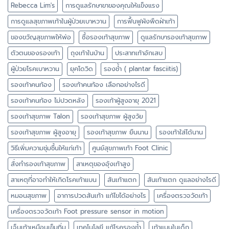
Rebecca Lim's
การดูแลรักษาขาของคุณให้แข็งแรง
การดูแลสุขภาพเท้าในผู้ป่วยเบาหวาน
การฟื้นฟูผังพืดฝ่าเท้า
ของขวัญสุขภาพให้พ่อ
ซื้อรองเท้าสุขภาพ
ดูแลรักษารองเท้าสุขภาพ
ตัวตนของรองเท้า
ถุงเท้าในบ้าน
ประสาทเท้าอักเสบ
ผู้ป่วยโรคเบาหวาน
ยุคโดวิด
รองช้ำ ( plantar fasciitis)
รองเท้าคนท้อง
รองเท้าคนท้อง เลือกอย่างไรดี
รองเท้าคนท้อง ไม่ปวดหลัง
รองเท้าผู้สูงอายุ 2021
รองเท้าสุขภาพ Talon
รองเท้าสุขภาพ ผู้สูงวัย
รองเท้าสุขภาพ ผู้สูงอายุ
รองเท้าสุขภาพ ยืนนาน
รองเท้าใส่ได้นาน
วิธีเพิ่มความชุ่มชื้นให้แก่เท้า
ศูนย์สุขภาพเท้า Foot Clinic
สั่งทำรองเท้าสุขภาพ
สาเหตุของอุ้งเท้าสูง
สาเหตุที่อาจทำให้เกิดโรคเท้าแบน
ส้นเท้าแตก
ส้นเท้าแตก ดูแลอย่างไรดี
หมอนสุขภาพ
อาการปวดส้นเท้า แก้ไขได้อย่างไร
เครื่องตรวจวัดเท้า
เครื่องตรวจวัดเท้า Foot pressure sensor in motion
เจ็บเท้าเหมือนเข็มทิ่ม
เทคโนโลยี แก้โรครองช้ำ
เท้าแบนในเด็ก