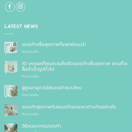
LATEST NEWS
รองเท้าเพื่อสุขภาพที่แพทย์แนะนำ
บน
ปิดความเห็น
รองเท้า
เพื่อ
10 เหตุผลที่คุณควรสั่งตัดรองเท้าเพื่อสุขภาพ แทนที่จะ
สุขภาพ
ซื้อสำเร็จรูปทั่วไป
ที่
บน
ปิดความเห็น
แพทย์
10
แนะนำ
เหตุผล
ผู้สูงอายุควรใส่รองเท้าแบบไหน
ที่
บน
ปิดความเห็น
คุณ
ผู้
ควร
สูง
รองเท้าสุขภาพกับรองเท้าธรรมดาต่างกันอย่างไร
สั่ง
อายุ
ตัด
บน
ปิดความเห็น
ควร
รองเท้า
รองเท้า
ใส่
เพื่อ
สุขภาพ
รองเท้า
วิธีลดอาการปวดเท้า
สุขภาพ
กับ
แบบ
แทนที่