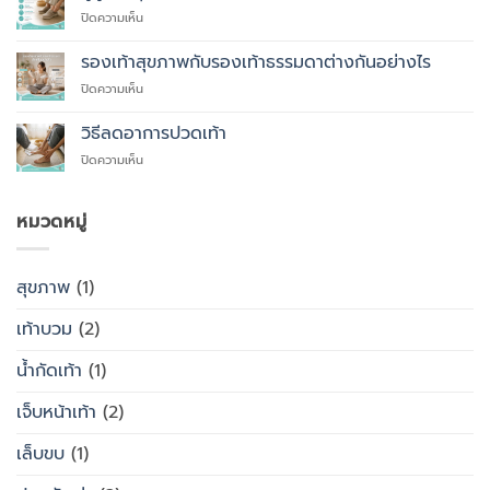
ที่
บน
ปิดความเห็น
คุณ
ผู้
ควร
สูง
รองเท้าสุขภาพกับรองเท้าธรรมดาต่างกันอย่างไร
สั่ง
อายุ
ตัด
บน
ปิดความเห็น
ควร
รองเท้า
รองเท้า
ใส่
เพื่อ
สุขภาพ
รองเท้า
วิธีลดอาการปวดเท้า
สุขภาพ
กับ
แบบ
แทนที่
บน
ปิดความเห็น
รองเท้า
ไหน
จะ
วิธี
ธรรมดา
ซื้อ
ลด
ต่าง
สำเร็จรูป
อาการ
หมวดหมู่
กัน
ทั่วไป
ปวด
อย่างไร
เท้า
สุขภาพ
(1)
เท้าบวม
(2)
น้ำกัดเท้า
(1)
เจ็บหน้าเท้า
(2)
เล็บขบ
(1)