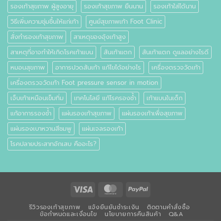
รองเท้าสุขภาพ ผู้สูงอายุ
รองเท้าสุขภาพ ยืนนาน
รองเท้าใส่ได้นาน
วิธีเพิ่มความชุ่มชื้นให้แก่เท้า
ศูนย์สุขภาพเท้า Foot Clinic
สั่งทำรองเท้าสุขภาพ
สาเหตุของอุ้งเท้าสูง
สาเหตุที่อาจทำให้เกิดโรคเท้าแบน
ส้นเท้าแตก
ส้นเท้าแตก ดูแลอย่างไรดี
หมอนสุขภาพ
อาการปวดส้นเท้า แก้ไขได้อย่างไร
เครื่องตรวจวัดเท้า
เครื่องตรวจวัดเท้า Foot pressure sensor in motion
เจ็บเท้าเหมือนเข็มทิ่ม
เทคโนโลยี แก้โรครองช้ำ
เท้าแบนในเด็ก
แก้อาการรองช้ำ
แผ่นรองเท้าสุขภาพ
แผ่นรองเท้าเพื่อสุขภาพ
แผ่นรองเบาหวานสีชมพู
แผ่นเจลรองเท้า
โรคปลายประสาทอักเสบ คืออะไร?
Visa
MasterCard
PayPal
รีวิวรองเท้าสุขภาพ
แจ้งยืนยันชำระเงิน
ติดตามคำสั่งซื้อ
ข้อกำหนดและเงื่อนไข
นโยบายการคืนสินค้า
Q&A