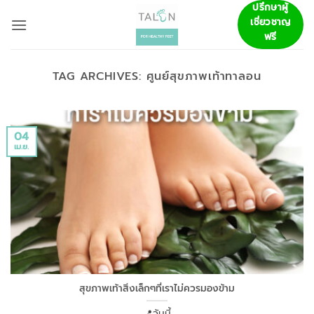
ข้าม
ปรึกษาผู้
เชี่ยวชาญ
ไป
ฟรี
ยัง
เนื้อหา
TAG ARCHIVES:
ศูนย์สุขภาพเท้าทาลอน
04
เม.ย.
สุขภาพเท้าสิ่งเล็กๆที่เราไม่ควรมองข้าม
📍วันนี้