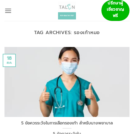
ข้าม
ปรึกษาผู้
เชี่ยวชาญ
ไป
ฟรี
ยัง
เนื้อหา
TAG ARCHIVES:
รองเท้าหมอ
18
ส.ค.
5 ข้อควรระวังในการเลือกรองเท้า สำหรับนางพยาบาล
5 ข้อควรระวังใน