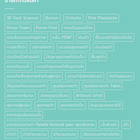
ป้ายกำกับสินค้า
คือ
อะไร
3D Foot Scanner
Bunion
Orthotic
Pink Plastazote
Poron Foam
Poron Foot
การเดินของเด็กๆ
การเลือกรองเท้าสุขภาพ
คลื่น PEMF
คันเท้า
ซื้อรองเท้าใส่ช่วงโควิด
ตาปลาที่เท้า
บริหารฝ่าเท้า
ประเมินสุขภาพเท้า
ประเมินเท้า
ปวดโคนนิ้วหัวแม่เท้า
ปัญหาสุขภาพเท้าในเด็ก
ฟื้นฟูเท้า
รองเท้ารองช้ำ
รองเท้าสุขภาพสำคัญอย่างไร
รองเท้าเพื่อสุขภาพสำหรับผู้หญิง
รองเท้าไมโครไฟเบอร์
วัดทำแผ่นรอง
วิธีดูแลเท้าแบบถนอมเท้า
ศูนย์สุขภาพเท้า
ศูนย์สุขภาพเท้า Talon
สยามทาคาชิมายะ
สาเหตุของเล็บขบ
สิทธิพงษ์ มีภักดี
สุขภาพผู้หญิง
สุขภาพเท้า
สุขภาพเท้าเด็ก
หมอนยางพาราที่ดี
อาการของโรครองช้ำ
อาการปวดหัวเข่า Patella femoral pain syndrome
เจ็บหัวเข่า
เท้า
เท้าดำ
เท้าดำเบาหวาน
เท้าบวมสาเหตุ
เลือกรองเท้าช่วงโควิด