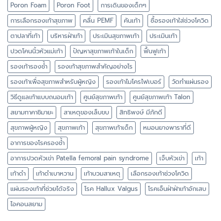
Poron Foam
Poron Foot
การเดินของเด็กๆ
การเลือกรองเท้าสุขภาพ
คลื่น PEMF
คันเท้า
ซื้อรองเท้าใส่ช่วงโควิด
ตาปลาที่เท้า
บริหารฝ่าเท้า
ประเมินสุขภาพเท้า
ประเมินเท้า
ปวดโคนนิ้วหัวแม่เท้า
ปัญหาสุขภาพเท้าในเด็ก
ฟื้นฟูเท้า
รองเท้ารองช้ำ
รองเท้าสุขภาพสำคัญอย่างไร
รองเท้าเพื่อสุขภาพสำหรับผู้หญิง
รองเท้าไมโครไฟเบอร์
วัดทำแผ่นรอง
วิธีดูแลเท้าแบบถนอมเท้า
ศูนย์สุขภาพเท้า
ศูนย์สุขภาพเท้า Talon
สยามทาคาชิมายะ
สาเหตุของเล็บขบ
สิทธิพงษ์ มีภักดี
สุขภาพผู้หญิง
สุขภาพเท้า
สุขภาพเท้าเด็ก
หมอนยางพาราที่ดี
อาการของโรครองช้ำ
อาการปวดหัวเข่า Patella femoral pain syndrome
เจ็บหัวเข่า
เท้า
เท้าดำ
เท้าดำเบาหวาน
เท้าบวมสาเหตุ
เลือกรองเท้าช่วงโควิด
แผ่นรองเท้าที่ช่วยได้จริง
โรค Hallux Valgus
โรคเอ็นฝ่าฝ่าเท้าอักเสบ
ไอคอนสยาม