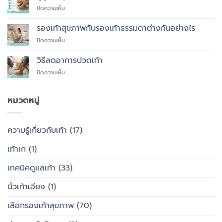
ที่
บน
ปิดความเห็น
คุณ
ผู้
ควร
สูง
รองเท้าสุขภาพกับรองเท้าธรรมดาต่างกันอย่างไร
สั่ง
อายุ
ตัด
บน
ปิดความเห็น
ควร
รองเท้า
รองเท้า
ใส่
เพื่อ
สุขภาพ
รองเท้า
วิธีลดอาการปวดเท้า
สุขภาพ
กับ
แบบ
แทนที่
บน
ปิดความเห็น
รองเท้า
ไหน
จะ
วิธี
ธรรมดา
ซื้อ
ลด
ต่าง
สำเร็จรูป
อาการ
หมวดหมู่
กัน
ทั่วไป
ปวด
อย่างไร
เท้า
ความรู้เกี่ยวกับเท้า
(17)
เท้าเก
(1)
เทคนิคดูแลเท้า
(33)
นิ้วเท้าเอียง
(1)
เลือกรองเท้าสุขภาพ
(70)