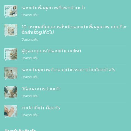
รองเท้าเพื่อสุขภาพที่แพทย์แนะนำ
บน
ปิดความเห็น
รองเท้า
เพื่อ
10 เหตุผลที่คุณควรสั่งตัดรองเท้าเพื่อสุขภาพ แทนที่จะ
สุขภาพ
ซื้อสำเร็จรูปทั่วไป
ที่
บน
ปิดความเห็น
แพทย์
10
แนะนำ
เหตุผล
ผู้สูงอายุควรใส่รองเท้าแบบไหน
ที่
บน
ปิดความเห็น
คุณ
ผู้
ควร
สูง
รองเท้าสุขภาพกับรองเท้าธรรมดาต่างกันอย่างไร
สั่ง
อายุ
ตัด
บน
ปิดความเห็น
ควร
รองเท้า
รองเท้า
ใส่
เพื่อ
สุขภาพ
รองเท้า
วิธีลดอาการปวดเท้า
สุขภาพ
กับ
แบบ
แทนที่
บน
ปิดความเห็น
รองเท้า
ไหน
จะ
วิธี
ธรรมดา
ซื้อ
ลด
ต่าง
ตาปลาที่เท้า คืออะไร
สำเร็จรูป
อาการ
กัน
ทั่วไป
บน
ปิดความเห็น
ปวด
อย่างไร
ตาปลา
เท้า
ที่
เท้า