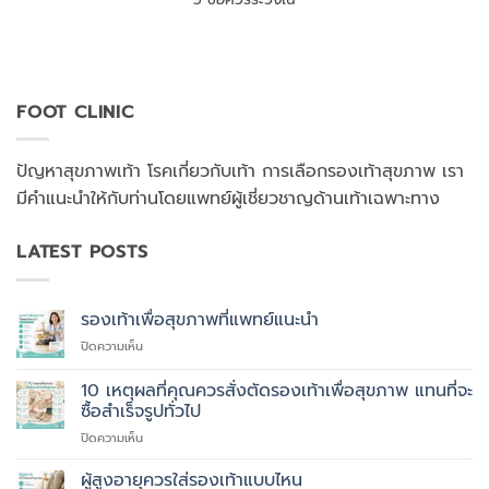
FOOT CLINIC
ปัญหาสุขภาพเท้า โรคเกี่ยวกับเท้า การเลือกรองเท้าสุขภาพ เรา
มีคำแนะนำให้กับท่านโดยแพทย์ผู้เชี่ยวชาญด้านเท้าเฉพาะทาง
LATEST POSTS
รองเท้าเพื่อสุขภาพที่แพทย์แนะนำ
บน
ปิดความเห็น
รองเท้า
เพื่อ
10 เหตุผลที่คุณควรสั่งตัดรองเท้าเพื่อสุขภาพ แทนที่จะ
สุขภาพ
ซื้อสำเร็จรูปทั่วไป
ที่
บน
ปิดความเห็น
แพทย์
10
แนะนำ
เหตุผล
ผู้สูงอายุควรใส่รองเท้าแบบไหน