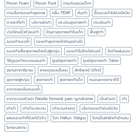
Poron Foam
Poron Foot
การเดินของเด็กๆ
การเลือกรองเท้าสุขภาพ
คลื่น PEMF
คันเท้า
ซื้อรองเท้าใส่ช่วงโควิด
ตาปลาที่เท้า
บริหารฝ่าเท้า
ประเมินสุขภาพเท้า
ประเมินเท้า
ปวดโคนนิ้วหัวแม่เท้า
ปัญหาสุขภาพเท้าในเด็ก
ฟื้นฟูเท้า
รองเท้ารองช้ำ
รองเท้าสุขภาพสำคัญอย่างไร
รองเท้าเพื่อสุขภาพสำหรับผู้หญิง
รองเท้าไมโครไฟเบอร์
วัดทำแผ่นรอง
วิธีดูแลเท้าแบบถนอมเท้า
ศูนย์สุขภาพเท้า
ศูนย์สุขภาพเท้า Talon
สยามทาคาชิมายะ
สาเหตุของเล็บขบ
สิทธิพงษ์ มีภักดี
สุขภาพผู้หญิง
สุขภาพเท้า
สุขภาพเท้าเด็ก
หมอนยางพาราที่ดี
อาการของโรครองช้ำ
อาการปวดหัวเข่า Patella femoral pain syndrome
เจ็บหัวเข่า
เท้า
เท้าดำ
เท้าดำเบาหวาน
เท้าบวมสาเหตุ
เลือกรองเท้าช่วงโควิด
แผ่นรองเท้าที่ช่วยได้จริง
โรค Hallux Valgus
โรคเอ็นฝ่าฝ่าเท้าอักเสบ
ไอคอนสยาม