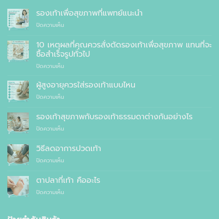
รองเท้าเพื่อสุขภาพที่แพทย์แนะนำ
บน
ปิดความเห็น
รองเท้า
เพื่อ
10 เหตุผลที่คุณควรสั่งตัดรองเท้าเพื่อสุขภาพ แทนที่จะ
สุขภาพ
ซื้อสำเร็จรูปทั่วไป
ที่
บน
ปิดความเห็น
แพทย์
10
แนะนำ
เหตุผล
ผู้สูงอายุควรใส่รองเท้าแบบไหน
ที่
บน
ปิดความเห็น
คุณ
ผู้
ควร
สูง
รองเท้าสุขภาพกับรองเท้าธรรมดาต่างกันอย่างไร
สั่ง
อายุ
ตัด
บน
ปิดความเห็น
ควร
รองเท้า
รองเท้า
ใส่
เพื่อ
สุขภาพ
รองเท้า
วิธีลดอาการปวดเท้า
สุขภาพ
กับ
แบบ
แทนที่
บน
ปิดความเห็น
รองเท้า
ไหน
จะ
วิธี
ธรรมดา
ซื้อ
ลด
ต่าง
ตาปลาที่เท้า คืออะไร
สำเร็จรูป
อาการ
กัน
ทั่วไป
บน
ปิดความเห็น
ปวด
อย่างไร
ตาปลา
เท้า
ที่
เท้า