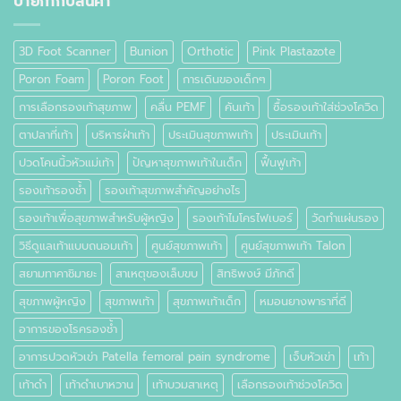
ป้ายกำกับสินค้า
คือ
อะไร
3D Foot Scanner
Bunion
Orthotic
Pink Plastazote
Poron Foam
Poron Foot
การเดินของเด็กๆ
การเลือกรองเท้าสุขภาพ
คลื่น PEMF
คันเท้า
ซื้อรองเท้าใส่ช่วงโควิด
ตาปลาที่เท้า
บริหารฝ่าเท้า
ประเมินสุขภาพเท้า
ประเมินเท้า
ปวดโคนนิ้วหัวแม่เท้า
ปัญหาสุขภาพเท้าในเด็ก
ฟื้นฟูเท้า
รองเท้ารองช้ำ
รองเท้าสุขภาพสำคัญอย่างไร
รองเท้าเพื่อสุขภาพสำหรับผู้หญิง
รองเท้าไมโครไฟเบอร์
วัดทำแผ่นรอง
วิธีดูแลเท้าแบบถนอมเท้า
ศูนย์สุขภาพเท้า
ศูนย์สุขภาพเท้า Talon
สยามทาคาชิมายะ
สาเหตุของเล็บขบ
สิทธิพงษ์ มีภักดี
สุขภาพผู้หญิง
สุขภาพเท้า
สุขภาพเท้าเด็ก
หมอนยางพาราที่ดี
อาการของโรครองช้ำ
อาการปวดหัวเข่า Patella femoral pain syndrome
เจ็บหัวเข่า
เท้า
เท้าดำ
เท้าดำเบาหวาน
เท้าบวมสาเหตุ
เลือกรองเท้าช่วงโควิด