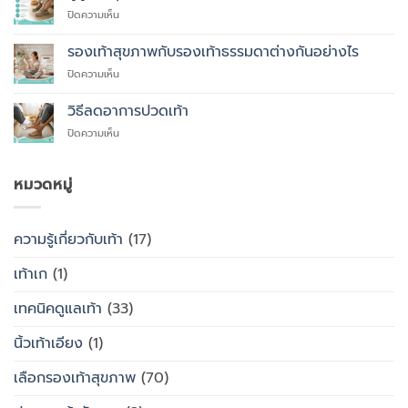
ที่
บน
ปิดความเห็น
คุณ
ผู้
ควร
สูง
รองเท้าสุขภาพกับรองเท้าธรรมดาต่างกันอย่างไร
สั่ง
อายุ
ตัด
บน
ปิดความเห็น
ควร
รองเท้า
รองเท้า
ใส่
เพื่อ
สุขภาพ
รองเท้า
วิธีลดอาการปวดเท้า
สุขภาพ
กับ
แบบ
แทนที่
บน
ปิดความเห็น
รองเท้า
ไหน
จะ
วิธี
ธรรมดา
ซื้อ
ลด
ต่าง
สำเร็จรูป
อาการ
หมวดหมู่
กัน
ทั่วไป
ปวด
อย่างไร
เท้า
ความรู้เกี่ยวกับเท้า
(17)
เท้าเก
(1)
เทคนิคดูแลเท้า
(33)
นิ้วเท้าเอียง
(1)
เลือกรองเท้าสุขภาพ
(70)