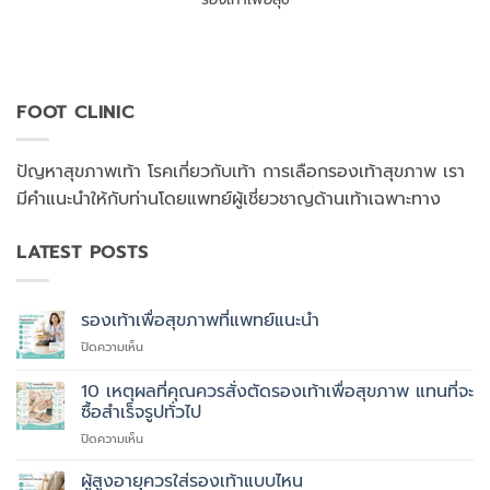
FOOT CLINIC
ปัญหาสุขภาพเท้า โรคเกี่ยวกับเท้า การเลือกรองเท้าสุขภาพ เรา
มีคำแนะนำให้กับท่านโดยแพทย์ผู้เชี่ยวชาญด้านเท้าเฉพาะทาง
LATEST POSTS
รองเท้าเพื่อสุขภาพที่แพทย์แนะนำ
บน
ปิดความเห็น
รองเท้า
เพื่อ
10 เหตุผลที่คุณควรสั่งตัดรองเท้าเพื่อสุขภาพ แทนที่จะ
สุขภาพ
ซื้อสำเร็จรูปทั่วไป
ที่
บน
ปิดความเห็น
แพทย์
10
แนะนำ
เหตุผล
ผู้สูงอายุควรใส่รองเท้าแบบไหน