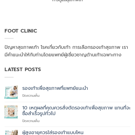
FOOT CLINIC
ปัญหาสุขภาพเท้า โรคเกี่ยวกับเท้า การเลือกรองเท้าสุขภาพ เรา
มีคำแนะนำให้กับท่านโดยแพทย์ผู้เชี่ยวชาญด้านเท้าเฉพาะทาง
LATEST POSTS
รองเท้าเพื่อสุขภาพที่แพทย์แนะนำ
บน
ปิดความเห็น
รองเท้า
เพื่อ
10 เหตุผลที่คุณควรสั่งตัดรองเท้าเพื่อสุขภาพ แทนที่จะ
สุขภาพ
ซื้อสำเร็จรูปทั่วไป
ที่
บน
ปิดความเห็น
แพทย์
10
แนะนำ
เหตุผล
ผู้สูงอายุควรใส่รองเท้าแบบไหน