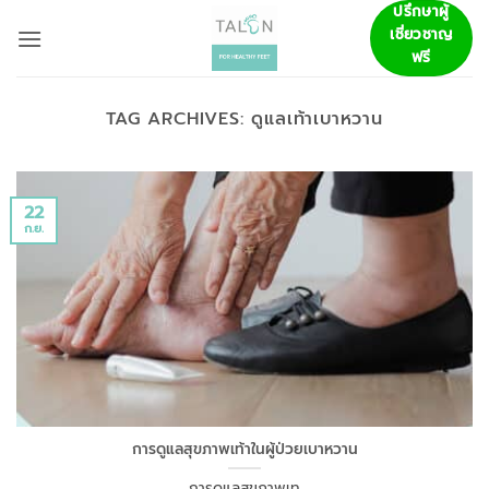
ข้าม
ปรึกษาผู้
เชี่ยวชาญ
ไป
ฟรี
ยัง
เนื้อหา
TAG ARCHIVES:
ดูแลเท้าเบาหวาน
22
ก.ย.
การดูแลสุขภาพเท้าในผู้ป่วยเบาหวาน
การดูแลสุขภาพเท