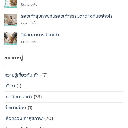
ที่
บน
ปิดความเห็น
คุณ
ผู้
ควร
สูง
รองเท้าสุขภาพกับรองเท้าธรรมดาต่างกันอย่างไร
สั่ง
อายุ
ตัด
บน
ปิดความเห็น
ควร
รองเท้า
รองเท้า
ใส่
เพื่อ
สุขภาพ
รองเท้า
วิธีลดอาการปวดเท้า
สุขภาพ
กับ
แบบ
แทนที่
บน
ปิดความเห็น
รองเท้า
ไหน
จะ
วิธี
ธรรมดา
ซื้อ
ลด
ต่าง
สำเร็จรูป
อาการ
หมวดหมู่
กัน
ทั่วไป
ปวด
อย่างไร
เท้า
ความรู้เกี่ยวกับเท้า
(17)
เท้าเก
(1)
เทคนิคดูแลเท้า
(33)
นิ้วเท้าเอียง
(1)
เลือกรองเท้าสุขภาพ
(70)