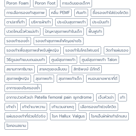
Poron Foam
Poron Foot
การเดินของเด็กๆ
การเลือกรองเท้าสุขภาพ
คลื่น PEMF
คันเท้า
ซื้อรองเท้าใส่ช่วงโควิด
ตาปลาที่เท้า
บริหารฝ่าเท้า
ประเมินสุขภาพเท้า
ประเมินเท้า
ปวดโคนนิ้วหัวแม่เท้า
ปัญหาสุขภาพเท้าในเด็ก
ฟื้นฟูเท้า
รองเท้ารองช้ำ
รองเท้าสุขภาพสำคัญอย่างไร
รองเท้าเพื่อสุขภาพสำหรับผู้หญิง
รองเท้าไมโครไฟเบอร์
วัดทำแผ่นรอง
วิธีดูแลเท้าแบบถนอมเท้า
ศูนย์สุขภาพเท้า
ศูนย์สุขภาพเท้า Talon
สยามทาคาชิมายะ
สาเหตุของเล็บขบ
สิทธิพงษ์ มีภักดี
สุขภาพผู้หญิง
สุขภาพเท้า
สุขภาพเท้าเด็ก
หมอนยางพาราที่ดี
อาการของโรครองช้ำ
อาการปวดหัวเข่า Patella femoral pain syndrome
เจ็บหัวเข่า
เท้า
เท้าดำ
เท้าดำเบาหวาน
เท้าบวมสาเหตุ
เลือกรองเท้าช่วงโควิด
แผ่นรองเท้าที่ช่วยได้จริง
โรค Hallux Valgus
โรคเอ็นฝ่าฝ่าเท้าอักเสบ
ไอคอนสยาม