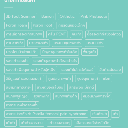
ป้ายกำกับสินค้า
คือ
อะไร
3D Foot Scanner
Bunion
Orthotic
Pink Plastazote
Poron Foam
Poron Foot
การเดินของเด็กๆ
การเลือกรองเท้าสุขภาพ
คลื่น PEMF
คันเท้า
ซื้อรองเท้าใส่ช่วงโควิด
ตาปลาที่เท้า
บริหารฝ่าเท้า
ประเมินสุขภาพเท้า
ประเมินเท้า
ปวดโคนนิ้วหัวแม่เท้า
ปัญหาสุขภาพเท้าในเด็ก
ฟื้นฟูเท้า
รองเท้ารองช้ำ
รองเท้าสุขภาพสำคัญอย่างไร
รองเท้าเพื่อสุขภาพสำหรับผู้หญิง
รองเท้าไมโครไฟเบอร์
วัดทำแผ่นรอง
วิธีดูแลเท้าแบบถนอมเท้า
ศูนย์สุขภาพเท้า
ศูนย์สุขภาพเท้า Talon
สยามทาคาชิมายะ
สาเหตุของเล็บขบ
สิทธิพงษ์ มีภักดี
สุขภาพผู้หญิง
สุขภาพเท้า
สุขภาพเท้าเด็ก
หมอนยางพาราที่ดี
อาการของโรครองช้ำ
อาการปวดหัวเข่า Patella femoral pain syndrome
เจ็บหัวเข่า
เท้า
เท้าดำ
เท้าดำเบาหวาน
เท้าบวมสาเหตุ
เลือกรองเท้าช่วงโควิด