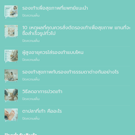
รองเท้าเพื่อสุขภาพที่แพทย์แนะนำ
บน
ปิดความเห็น
รองเท้า
เพื่อ
10 เหตุผลที่คุณควรสั่งตัดรองเท้าเพื่อสุขภาพ แทนที่จะ
สุขภาพ
ซื้อสำเร็จรูปทั่วไป
ที่
บน
ปิดความเห็น
แพทย์
10
แนะนำ
เหตุผล
ผู้สูงอายุควรใส่รองเท้าแบบไหน
ที่
บน
ปิดความเห็น
คุณ
ผู้
ควร
สูง
รองเท้าสุขภาพกับรองเท้าธรรมดาต่างกันอย่างไร
สั่ง
อายุ
ตัด
บน
ปิดความเห็น
ควร
รองเท้า
รองเท้า
ใส่
เพื่อ
สุขภาพ
รองเท้า
วิธีลดอาการปวดเท้า
สุขภาพ
กับ
แบบ
แทนที่
บน
ปิดความเห็น
รองเท้า
ไหน
จะ
วิธี
ธรรมดา
ซื้อ
ลด
ต่าง
ตาปลาที่เท้า คืออะไร
สำเร็จรูป
อาการ
กัน
ทั่วไป
บน
ปิดความเห็น
ปวด
อย่างไร
ตาปลา
เท้า
ที่
เท้า