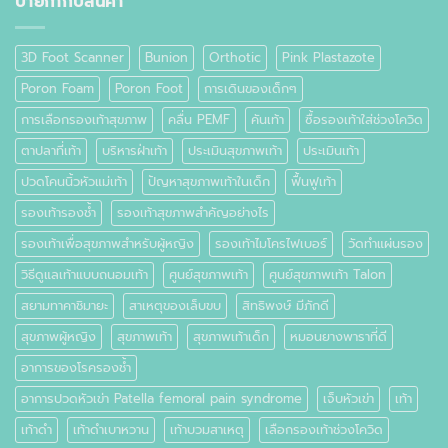
ป้ายกำกับสินค้า
คือ
อะไร
3D Foot Scanner
Bunion
Orthotic
Pink Plastazote
Poron Foam
Poron Foot
การเดินของเด็กๆ
การเลือกรองเท้าสุขภาพ
คลื่น PEMF
คันเท้า
ซื้อรองเท้าใส่ช่วงโควิด
ตาปลาที่เท้า
บริหารฝ่าเท้า
ประเมินสุขภาพเท้า
ประเมินเท้า
ปวดโคนนิ้วหัวแม่เท้า
ปัญหาสุขภาพเท้าในเด็ก
ฟื้นฟูเท้า
รองเท้ารองช้ำ
รองเท้าสุขภาพสำคัญอย่างไร
รองเท้าเพื่อสุขภาพสำหรับผู้หญิง
รองเท้าไมโครไฟเบอร์
วัดทำแผ่นรอง
วิธีดูแลเท้าแบบถนอมเท้า
ศูนย์สุขภาพเท้า
ศูนย์สุขภาพเท้า Talon
สยามทาคาชิมายะ
สาเหตุของเล็บขบ
สิทธิพงษ์ มีภักดี
สุขภาพผู้หญิง
สุขภาพเท้า
สุขภาพเท้าเด็ก
หมอนยางพาราที่ดี
อาการของโรครองช้ำ
อาการปวดหัวเข่า Patella femoral pain syndrome
เจ็บหัวเข่า
เท้า
เท้าดำ
เท้าดำเบาหวาน
เท้าบวมสาเหตุ
เลือกรองเท้าช่วงโควิด