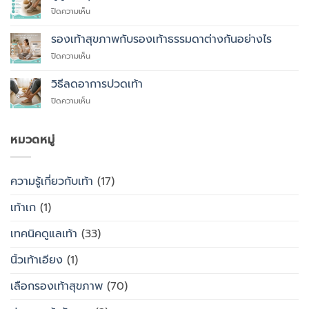
ที่
บน
ปิดความเห็น
คุณ
ผู้
ควร
สูง
รองเท้าสุขภาพกับรองเท้าธรรมดาต่างกันอย่างไร
สั่ง
อายุ
ตัด
บน
ปิดความเห็น
ควร
รองเท้า
รองเท้า
ใส่
เพื่อ
สุขภาพ
รองเท้า
วิธีลดอาการปวดเท้า
สุขภาพ
กับ
แบบ
แทนที่
บน
ปิดความเห็น
รองเท้า
ไหน
จะ
วิธี
ธรรมดา
ซื้อ
ลด
ต่าง
สำเร็จรูป
อาการ
หมวดหมู่
กัน
ทั่วไป
ปวด
อย่างไร
เท้า
ความรู้เกี่ยวกับเท้า
(17)
เท้าเก
(1)
เทคนิคดูแลเท้า
(33)
นิ้วเท้าเอียง
(1)
เลือกรองเท้าสุขภาพ
(70)