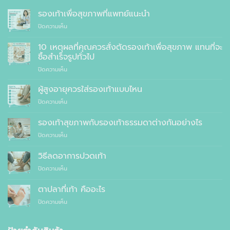
รองเท้าเพื่อสุขภาพที่แพทย์แนะนำ
บน
ปิดความเห็น
รองเท้า
เพื่อ
10 เหตุผลที่คุณควรสั่งตัดรองเท้าเพื่อสุขภาพ แทนที่จะ
สุขภาพ
ซื้อสำเร็จรูปทั่วไป
ที่
บน
ปิดความเห็น
แพทย์
10
แนะนำ
เหตุผล
ผู้สูงอายุควรใส่รองเท้าแบบไหน
ที่
บน
ปิดความเห็น
คุณ
ผู้
ควร
สูง
รองเท้าสุขภาพกับรองเท้าธรรมดาต่างกันอย่างไร
สั่ง
อายุ
ตัด
บน
ปิดความเห็น
ควร
รองเท้า
รองเท้า
ใส่
เพื่อ
สุขภาพ
รองเท้า
วิธีลดอาการปวดเท้า
สุขภาพ
กับ
แบบ
แทนที่
บน
ปิดความเห็น
รองเท้า
ไหน
จะ
วิธี
ธรรมดา
ซื้อ
ลด
ต่าง
ตาปลาที่เท้า คืออะไร
สำเร็จรูป
อาการ
กัน
ทั่วไป
บน
ปิดความเห็น
ปวด
อย่างไร
ตาปลา
เท้า
ที่
เท้า