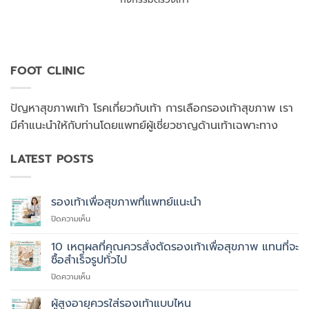
FOOT CLINIC
ปัญหาสุขภาพเท้า โรคเกี่ยวกับเท้า การเลือกรองเท้าสุขภาพ เรา
มีคำแนะนำให้กับท่านโดยแพทย์ผู้เชี่ยวชาญด้านเท้าเฉพาะทาง
LATEST POSTS
รองเท้าเพื่อสุขภาพที่แพทย์แนะนำ
บน
ปิดความเห็น
รองเท้า
เพื่อ
10 เหตุผลที่คุณควรสั่งตัดรองเท้าเพื่อสุขภาพ แทนที่จะ
สุขภาพ
ซื้อสำเร็จรูปทั่วไป
ที่
บน
ปิดความเห็น
แพทย์
10
แนะนำ
เหตุผล
ผู้สูงอายุควรใส่รองเท้าแบบไหน