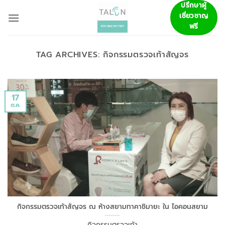
ข้าม
ปรึกษาผู้
เชี่ยวชาญ
ไป
ฟรี
ยัง
เนื้อหา
TAG ARCHIVES:
กิจกรรมตรวจเท้าสัญจร
17
ต.ค.
กิจกรรมตรวจเท้าสัญจร ณ ห้างสยามทาคาชิมายะ ใน ไอคอนสยาม
กิจกรรมตรวจเท้า