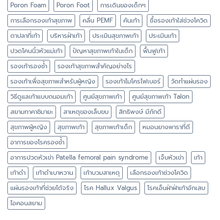
Poron Foam
Poron Foot
การเดินของเด็กๆ
การเลือกรองเท้าสุขภาพ
คลื่น PEMF
คันเท้า
ซื้อรองเท้าใส่ช่วงโควิด
ตาปลาที่เท้า
บริหารฝ่าเท้า
ประเมินสุขภาพเท้า
ประเมินเท้า
ปวดโคนนิ้วหัวแม่เท้า
ปัญหาสุขภาพเท้าในเด็ก
ฟื้นฟูเท้า
รองเท้ารองช้ำ
รองเท้าสุขภาพสำคัญอย่างไร
รองเท้าเพื่อสุขภาพสำหรับผู้หญิง
รองเท้าไมโครไฟเบอร์
วัดทำแผ่นรอง
วิธีดูแลเท้าแบบถนอมเท้า
ศูนย์สุขภาพเท้า
ศูนย์สุขภาพเท้า Talon
สยามทาคาชิมายะ
สาเหตุของเล็บขบ
สิทธิพงษ์ มีภักดี
สุขภาพผู้หญิง
สุขภาพเท้า
สุขภาพเท้าเด็ก
หมอนยางพาราที่ดี
อาการของโรครองช้ำ
อาการปวดหัวเข่า Patella femoral pain syndrome
เจ็บหัวเข่า
เท้า
เท้าดำ
เท้าดำเบาหวาน
เท้าบวมสาเหตุ
เลือกรองเท้าช่วงโควิด
แผ่นรองเท้าที่ช่วยได้จริง
โรค Hallux Valgus
โรคเอ็นฝ่าฝ่าเท้าอักเสบ
ไอคอนสยาม