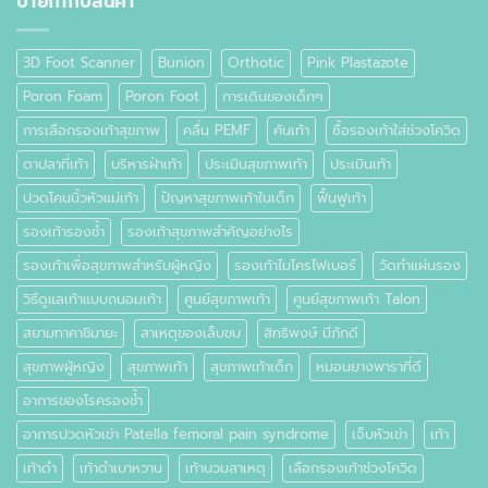
ป้ายกำกับสินค้า
คือ
อะไร
3D Foot Scanner
Bunion
Orthotic
Pink Plastazote
Poron Foam
Poron Foot
การเดินของเด็กๆ
การเลือกรองเท้าสุขภาพ
คลื่น PEMF
คันเท้า
ซื้อรองเท้าใส่ช่วงโควิด
ตาปลาที่เท้า
บริหารฝ่าเท้า
ประเมินสุขภาพเท้า
ประเมินเท้า
ปวดโคนนิ้วหัวแม่เท้า
ปัญหาสุขภาพเท้าในเด็ก
ฟื้นฟูเท้า
รองเท้ารองช้ำ
รองเท้าสุขภาพสำคัญอย่างไร
รองเท้าเพื่อสุขภาพสำหรับผู้หญิง
รองเท้าไมโครไฟเบอร์
วัดทำแผ่นรอง
วิธีดูแลเท้าแบบถนอมเท้า
ศูนย์สุขภาพเท้า
ศูนย์สุขภาพเท้า Talon
สยามทาคาชิมายะ
สาเหตุของเล็บขบ
สิทธิพงษ์ มีภักดี
สุขภาพผู้หญิง
สุขภาพเท้า
สุขภาพเท้าเด็ก
หมอนยางพาราที่ดี
อาการของโรครองช้ำ
อาการปวดหัวเข่า Patella femoral pain syndrome
เจ็บหัวเข่า
เท้า
เท้าดำ
เท้าดำเบาหวาน
เท้าบวมสาเหตุ
เลือกรองเท้าช่วงโควิด