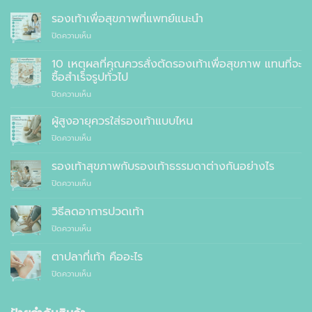
รองเท้าเพื่อสุขภาพที่แพทย์แนะนำ
บน
ปิดความเห็น
รองเท้า
เพื่อ
10 เหตุผลที่คุณควรสั่งตัดรองเท้าเพื่อสุขภาพ แทนที่จะ
สุขภาพ
ซื้อสำเร็จรูปทั่วไป
ที่
บน
ปิดความเห็น
แพทย์
10
แนะนำ
เหตุผล
ผู้สูงอายุควรใส่รองเท้าแบบไหน
ที่
บน
ปิดความเห็น
คุณ
ผู้
ควร
สูง
รองเท้าสุขภาพกับรองเท้าธรรมดาต่างกันอย่างไร
สั่ง
อายุ
ตัด
บน
ปิดความเห็น
ควร
รองเท้า
รองเท้า
ใส่
เพื่อ
สุขภาพ
รองเท้า
วิธีลดอาการปวดเท้า
สุขภาพ
กับ
แบบ
แทนที่
บน
ปิดความเห็น
รองเท้า
ไหน
จะ
วิธี
ธรรมดา
ซื้อ
ลด
ต่าง
ตาปลาที่เท้า คืออะไร
สำเร็จรูป
อาการ
กัน
ทั่วไป
บน
ปิดความเห็น
ปวด
อย่างไร
ตาปลา
เท้า
ที่
เท้า