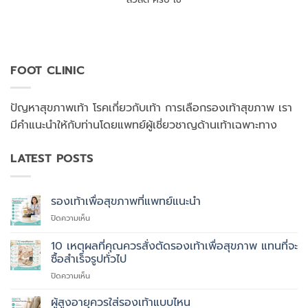
FOOT CLINIC
ปัญหาสุขภาพเท้า โรคเกี่ยวกับเท้า การเลือกรองเท้าสุขภาพ เรา
มีคำแนะนำให้กับท่านโดยแพทย์ผู้เชี่ยวชาญด้านเท้าเฉพาะทาง
LATEST POSTS
รองเท้าเพื่อสุขภาพที่แพทย์แนะนำ
บน
ปิดความเห็น
รองเท้า
เพื่อ
10 เหตุผลที่คุณควรสั่งตัดรองเท้าเพื่อสุขภาพ แทนที่จะ
สุขภาพ
ซื้อสำเร็จรูปทั่วไป
ที่
บน
ปิดความเห็น
แพทย์
10
แนะนำ
เหตุผล
ผู้สูงอายุควรใส่รองเท้าแบบไหน