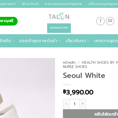
คสุขภาพเท้า
วิธีการวัดเท้า
ตารางขนาดรองเท้าสุขภาพ
เครื่องสวมถุงคลุมรอ
่ยวชาญฟรี
สั่งตัด
รองเท้าสุขภาพนำเข้า
เกี่ยวกับเรา
บทความสุขภ
หน้าหลัก
/
HEALTH SHOES BY 
NURSE SHOES
Seoul White
3,990.00
฿
จำนวน Seoul White ชิ้น
หยิบใส่ตะกร้