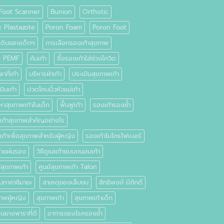
Foot Scanner
Bunion
Orthotic
k Plastazote
Poron Foam
Poron Foot
เดินของเด็กๆ
การเลือกรองเท้าสุขภาพ
่น PEMF
คันเท้า
ซื้อรองเท้าใส่ช่วงโควิด
าที่เท้า
บริหารฝ่าเท้า
ประเมินสุขภาพเท้า
มินเท้า
ปวดโคนนิ้วหัวแม่เท้า
หาสุขภาพเท้าในเด็ก
ฟื้นฟูเท้า
รองเท้ารองช้ำ
เท้าสุขภาพสำคัญอย่างไร
ท้าเพื่อสุขภาพสำหรับผู้หญิง
รองเท้าไมโครไฟเบอร์
ทำแผ่นรอง
วิธีดูแลเท้าแบบถนอมเท้า
์สุขภาพเท้า
ศูนย์สุขภาพเท้า Talon
มทาคาชิมายะ
สาเหตุของเล็บขบ
สิทธิพงษ์ มีภักดี
ภาพผู้หญิง
สุขภาพเท้า
สุขภาพเท้าเด็ก
นยางพาราที่ดี
อาการของโรครองช้ำ