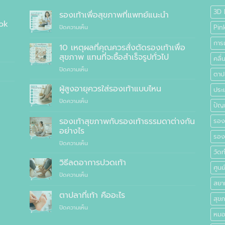
3D 
รองเท้าเพื่อสุขภาพที่แพทย์แนะนำ
ok
บน
Pin
ปิดความเห็น
รองเท้า
การ
เพื่อ
10 เหตุผลที่คุณควรสั่งตัดรองเท้าเพื่อ
สุขภาพ
สุขภาพ แทนที่จะซื้อสำเร็จรูปทั่วไป
คลื
ที่
บน
ปิดความเห็น
แพทย์
ตาปล
10
แนะนำ
เหตุผล
ผู้สูงอายุควรใส่รองเท้าแบบไหน
ประเ
ที่
บน
ปิดความเห็น
คุณ
ปัญ
ผู้
ควร
สูง
รองเท้าสุขภาพกับรองเท้าธรรมดาต่างกัน
สั่ง
รอง
อายุ
ตัด
อย่างไร
ควร
รองเ
รองเท้า
บน
ปิดความเห็น
ใส่
เพื่อ
รองเท้า
วัด
รองเท้า
สุขภาพ
สุขภาพ
แบบ
วิธีลดอาการปวดเท้า
แทนที่
ศูนย
กับ
ไหน
จะ
บน
ปิดความเห็น
รองเท้า
ซื้อ
สยา
วิธี
ธรรมดา
สำเร็จรูป
ลด
ตาปลาที่เท้า คืออะไร
ต่าง
ทั่วไป
สุข
อาการ
กัน
บน
ปิดความเห็น
ปวด
อย่างไร
หมอ
ตาปลา
เท้า
ที่