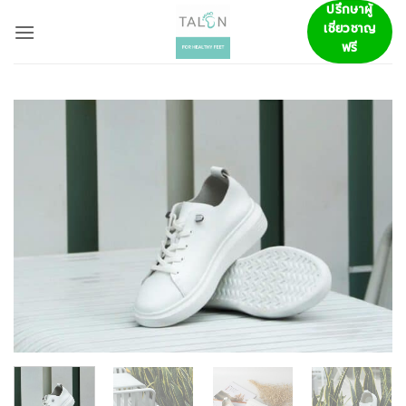
ข้าม
ปรึกษาผู้
เชี่ยวชาญ
ไป
ฟรี
ยัง
เนื้อหา