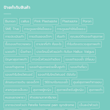
ที่
เท้า
ป้ายกำกับสินค้า
คือ
อะไร
Bunion
callus
Pink Plastazote
Plastazote
Poron
SME Thai
การดูแลขาให้แข็งแรง
การดูแลเท้าให้แข็งแรง
การประเมินเท้า
การเดินของเด็กๆ
คันเท้า
คุณสมบัติรองเท้าสุขภาพ
ซื้อรองเท้าถวายพระ
ตาปลาที่เท้า คืออะไร
ทำไมต้องตรวจสุขภาพเท้า
นวดเท้า
นิ้วเท้าเก
ปวดโคนนิ้วหัวแม่เท้า กับโรค Hallux Valgus
ปัญหาสุขภาพเท้า
ภาวะนิ้วหัวแม่เท้าเอียง
รองเท้ารองช้ำ มีกี่แบบ
รองเท้าสุขภาพ
รองเท้าสุขภาพช่วยฟื้นฟูเท้า
รองเท้าเที่ยว
รองเท้าไมโครไฟเบอร์
รองเท้าไมโครไฟเบอร์ ดียังไง
ลักษณะการเดิน ของเด็กๆ
วิธีรักษาโรครองช้ำ
ศูนย์สุขภาพเท้าทาลอน
สาเหตุของเล็บขบ
สุขภาพผู้หญิง
สุขภาพสำหรับผู้หญิง
สุขภาพเท้า
หมอนยางพารา
ห้างสยามทาคาชิมายะ
อาการปวดหัวเข่า Patella femoral pain syndrome
เจ็บสะบ้าหัวเข่า