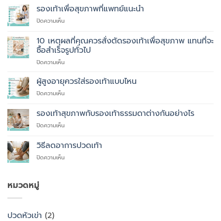
รองเท้าเพื่อสุขภาพที่แพทย์แนะนำ
บน
ปิดความเห็น
รองเท้า
เพื่อ
10 เหตุผลที่คุณควรสั่งตัดรองเท้าเพื่อสุขภาพ แทนที่จะ
สุขภาพ
ซื้อสำเร็จรูปทั่วไป
ที่
บน
ปิดความเห็น
แพทย์
10
แนะนำ
เหตุผล
ผู้สูงอายุควรใส่รองเท้าแบบไหน
ที่
บน
ปิดความเห็น
คุณ
ผู้
ควร
สูง
รองเท้าสุขภาพกับรองเท้าธรรมดาต่างกันอย่างไร
สั่ง
อายุ
ตัด
บน
ปิดความเห็น
ควร
รองเท้า
รองเท้า
ใส่
เพื่อ
สุขภาพ
รองเท้า
วิธีลดอาการปวดเท้า
สุขภาพ
กับ
แบบ
แทนที่
บน
ปิดความเห็น
รองเท้า
ไหน
จะ
วิธี
ธรรมดา
ซื้อ
ลด
ต่าง
สำเร็จรูป
อาการ
หมวดหมู่
กัน
ทั่วไป
ปวด
อย่างไร
เท้า
ปวดหัวเข่า
(2)