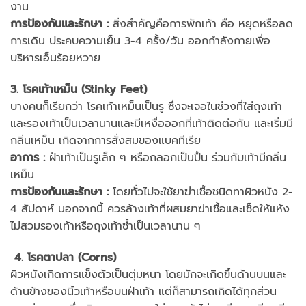
งาน
การป้องกันและรักษา
:
สิ่งสำคัญคือการพักเท้า คือ หยุดหรือลด
การเดิน ประคบความเย็น 3-4 ครั้ง/วัน ออกกำลังกายเพื่อ
บริหารเอ็นร้อยหวาย
3. โรคเท้าเหม็น (Stinky Feet)
บางคนก็เรียกว่า โรคเท้าเหม็นเป็นรู ซึ่งจะเจอในช่วงที่ใส่ถุงเท้า
และรองเท้าเป็นเวลานานและมีเหงื่อออกที่เท้าติดต่อกัน และเริ่มมี
กลิ่นเหม็น เกิดจากการสั่งสมของแบคทีเรีย
อาการ
:
ฝ่าเท้าเป็นรูเล็ก ๆ หรือถลอกเป็นปื้น ร่วมกับเท้ามีกลิ่น
เหม็น
การป้องกันและรักษา
:
โดยทั่วไปจะใช้ยาฆ่าเชื้อชนิดทาผิวหนัง 2-
4 สัปดาห์ นอกจากนี้ ควรล้างเท้าที่ผสมยาฆ่าเชื้อและเช็ดให้แห้ง
ไม่สวมรองเท้าหรือถุงเท้าซ้ำเป็นเวลานาน ๆ
4. โรคตาปลา (Corns)
ผิวหนังเกิดการแข็งตัวเป็นตุ่มหนา โดยมักจะเกิดขึ้นด้านบนและ
ด้านข้างของนิ้วเท้าหรือบนฝ่าเท้า แต่ก็สามารถเกิดได้ทุกส่วน