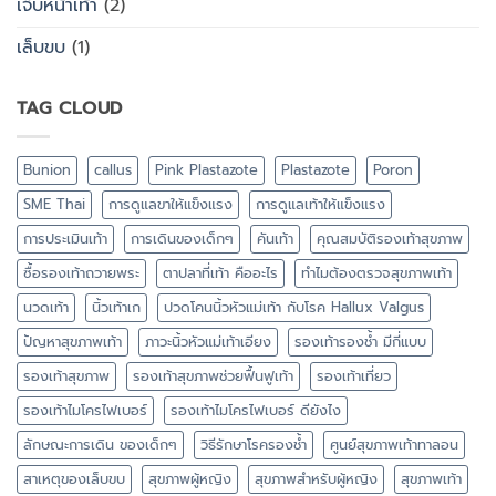
เจ็บหน้าเท้า
(2)
เล็บขบ
(1)
TAG CLOUD
Bunion
callus
Pink Plastazote
Plastazote
Poron
SME Thai
การดูแลขาให้แข็งแรง
การดูแลเท้าให้แข็งแรง
การประเมินเท้า
การเดินของเด็กๆ
คันเท้า
คุณสมบัติรองเท้าสุขภาพ
ซื้อรองเท้าถวายพระ
ตาปลาที่เท้า คืออะไร
ทำไมต้องตรวจสุขภาพเท้า
นวดเท้า
นิ้วเท้าเก
ปวดโคนนิ้วหัวแม่เท้า กับโรค Hallux Valgus
ปัญหาสุขภาพเท้า
ภาวะนิ้วหัวแม่เท้าเอียง
รองเท้ารองช้ำ มีกี่แบบ
รองเท้าสุขภาพ
รองเท้าสุขภาพช่วยฟื้นฟูเท้า
รองเท้าเที่ยว
รองเท้าไมโครไฟเบอร์
รองเท้าไมโครไฟเบอร์ ดียังไง
ลักษณะการเดิน ของเด็กๆ
วิธีรักษาโรครองช้ำ
ศูนย์สุขภาพเท้าทาลอน
สาเหตุของเล็บขบ
สุขภาพผู้หญิง
สุขภาพสำหรับผู้หญิง
สุขภาพเท้า