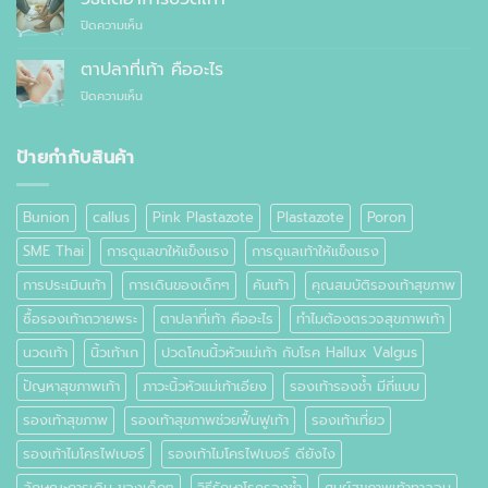
กับ
แบบ
แทนที่
บน
ปิดความเห็น
รองเท้า
ไหน
จะ
วิธี
ธรรมดา
ซื้อ
ลด
ต่าง
ตาปลาที่เท้า คืออะไร
สำเร็จรูป
อาการ
กัน
ทั่วไป
บน
ปิดความเห็น
ปวด
อย่างไร
ตาปลา
เท้า
ที่
เท้า
ป้ายกำกับสินค้า
คือ
อะไร
Bunion
callus
Pink Plastazote
Plastazote
Poron
SME Thai
การดูแลขาให้แข็งแรง
การดูแลเท้าให้แข็งแรง
การประเมินเท้า
การเดินของเด็กๆ
คันเท้า
คุณสมบัติรองเท้าสุขภาพ
ซื้อรองเท้าถวายพระ
ตาปลาที่เท้า คืออะไร
ทำไมต้องตรวจสุขภาพเท้า
นวดเท้า
นิ้วเท้าเก
ปวดโคนนิ้วหัวแม่เท้า กับโรค Hallux Valgus
ปัญหาสุขภาพเท้า
ภาวะนิ้วหัวแม่เท้าเอียง
รองเท้ารองช้ำ มีกี่แบบ
รองเท้าสุขภาพ
รองเท้าสุขภาพช่วยฟื้นฟูเท้า
รองเท้าเที่ยว
รองเท้าไมโครไฟเบอร์
รองเท้าไมโครไฟเบอร์ ดียังไง
ลักษณะการเดิน ของเด็กๆ
วิธีรักษาโรครองช้ำ
ศูนย์สุขภาพเท้าทาลอน