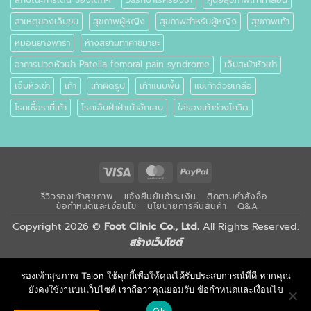
สาเหตุของเล็บขบ
สุขภาพผู้หญิง
สุขภาพสำหรับผู้หญิง
สุขภาพเท้า
หมอนยางพารา
ห้างสยามทาคาชิมายะ
อาการปวดหัวเข่า Patella femoral pain syndrome
เจ็บสะบ้าหัวเข่า
เจ็บหัวเข่า
เท้า
เท้าผิดรูป
เท้าแนบพื้น
แช่เท้าด้วยเกลือ
โรคเชื้อราที่เท้า
โรคเอ็นฝ่าฝ่าเท้าอักเสบ
ใส่รองเท้าช่วงโควิด
Visa
MasterCard
PayPal
รีวิวรองเท้าสุขภาพ
แจ้งยืนยันชำระเงิน
ติดตามคำสั่งซื้อ
ข้อกำหนดและเงื่อนไข
นโยบายการคืนสินค้า
Q&A
Copyright 2026 ©
Foot Clinic Co., Ltd.
All Rights Reserved.
สร้างเว็บไซต์
รองเท้าสุขภาพ Talon ใช้คุกกี้เพื่อให้คุณได้รับประสบการณ์ที่ดี หากคุณ
ยังคงใช้งานบนเว็บไซต์ เราถือว่าคุณยอมรับ ข้อกำหนดและเงื่อนไข