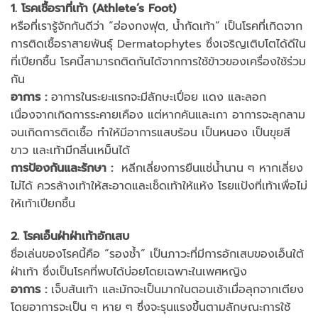
1. โรคเชื้อราที่เท้า (Athlete’s Foot)
หรือที่เรารู้จักกันดีว่า “ฮ่องกงฟุต, น้ำกัดเท้า” เป็นโรคที่เกิดจาก
การติดเชื้อราสายพันธุ์ Dermatophytes ซึ่งเจริญเติบโตได้ดีใน
ที่เปียกชื้น โรคนี้สามารถติดกันได้จากการใช้ข้าวของเครื่องใช้ร่วม
กัน
อาการ
:
อาการในระยะแรกจะมีลักษะเปื่อย แดง และลอก
เนื่องจากเกิดการระคายเคือง แต่หากคันและเกา อาการจะลุกลาม
จนเกิดการติดเชื้อ ทำให้มีอาการแสบร้อน เป็นหนอง เป็นขุยสี
ขาว และเท้ามีกลิ่นเหม็นได้
การป้องกันและรักษา
:
หลีกเลี่ยงการยืนแช่น้ำนาน ๆ หากเลี่ยง
ไม่ได้ ควรล้างเท้าให้สะอาดและเช็ดเท้าให้แห้ง โรยแป้งที่เท้าเพื่อไม่
ให้เท้าเปียกชื้น
2. โรคเอ็นฝ่าฝ่าเท้าอักเสบ
ชื่อเล่นของโรคนี้คือ “รองช้ำ” เป็นภาวะที่มีการอักเสบของเอ็นใต้
ฝ่าเท้า ซึ่งเป็นโรคที่พบได้บ่อยโดยเฉพาะในเพศหญิง
อาการ
:
เจ็บส้นเท้า และมักจะเป็นมากในตอนเช้าเมื่อลุกจากเตียง
โดยอาการจะเป็น ๆ หาย ๆ ซึ่งจะรุนแรงขึ้นตามลักษณะการใช้