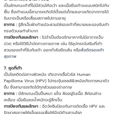
เป็นลักษณะเท้าที่ไม่มีส่วนโค้งเว้า และเมื่อยืนเท้าจะแนบสนิทไปกับ
พื้น ซึ่งเท้าแบนนี้สามารถเกิดได้ตั้งแต่เด็กและอาจเกิดจากการได้
รับบาดเจ็บหรือเสื่อมสภาพไปตามอายุ
อาการ
:
รู้สึกเจ็บฝ่าเท้าแม้จะสวมใส่รองเท้าที่สบายและรองรับเท้า
ทรงตัวบนเท้าลำบาก
การป้องกันและรักษา
:
ไม่จำเป็นต้องรักษาหากไม่มีอาการเจ็บ
ปวด หรือใช้วิธีบำบัดทางกายภาพ เช่น ใช้อุปกรณ์เสริมที่เท้า
สวมรองเท้าที่รับกับเท้า ออกกำลังยืดเส้น หรือ
สั่งตัดรองเท้า
สุขภาพ
7. หูดที่เท้า
เป็นโรคติดต่อทางผิวหนัง เกิดจากเชื้อไวรัส Human
Papilloma Virus (HPV) ไปกระตุ้นเซลล์ผิวหนังเกิดการหนาตัว
ขึ้น ซึ่งสามารถเกิดได้ทุกส่วนของร่างกาย
อาการ
:
มีลักษณะเป็นปื้นหนา แข็ง ฝังอยู่ในเนื้อ สีค่อนข้าง
เหลือง เมื่อยืนลงน้ำหนักจะรู้สึกเจ็บ
การป้องกันและรักษา
:
ฉีดวัคซีนป้องกันการติดเชื้อ HPV และ
รักษาสุขภาพให้แข็งแรงเพื่อให้มีภูมิต้านทานโรค