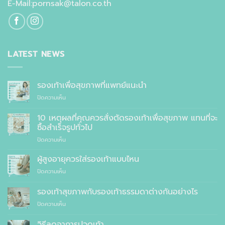
E-Mail:pornsak@talon.co.th
LATEST NEWS
รองเท้าเพื่อสุขภาพที่แพทย์แนะนำ
บน
ปิดความเห็น
รองเท้า
เพื่อ
10 เหตุผลที่คุณควรสั่งตัดรองเท้าเพื่อสุขภาพ แทนที่จะ
สุขภาพ
ซื้อสำเร็จรูปทั่วไป
ที่
บน
ปิดความเห็น
แพทย์
10
แนะนำ
เหตุผล
ผู้สูงอายุควรใส่รองเท้าแบบไหน
ที่
บน
ปิดความเห็น
คุณ
ผู้
ควร
สูง
รองเท้าสุขภาพกับรองเท้าธรรมดาต่างกันอย่างไร
สั่ง
อายุ
ตัด
บน
ปิดความเห็น
ควร
รองเท้า
รองเท้า
ใส่
เพื่อ
สุขภาพ
รองเท้า
วิธีลดอาการปวดเท้า
สุขภาพ