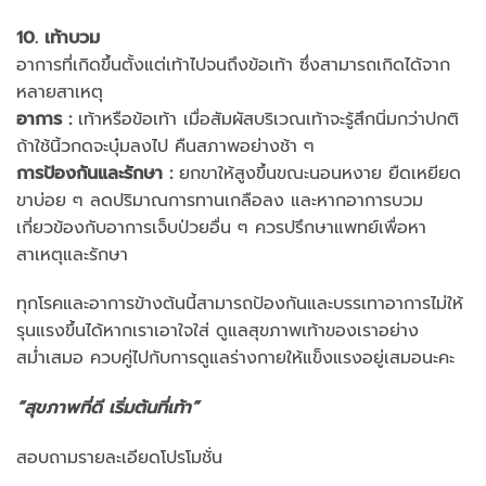
10. เท้าบวม
อาการที่เกิดขึ้นตั้งแต่เท้าไปจนถึงข้อเท้า ซึ่งสามารถเกิดได้จาก
หลายสาเหตุ
อาการ
:
เท้าหรือข้อเท้า เมื่อสัมผัสบริเวณเท้าจะรู้สึกนิ่มกว่าปกติ
ถ้าใช้นิ้วกดจะบุ๋มลงไป คืนสภาพอย่างช้า ๆ
การป้องกันและรักษา
:
ยกขาให้สูงขึ้นขณะนอนหงาย ยืดเหยียด
ขาบ่อย ๆ ลดปริมาณการทานเกลือลง และหากอาการบวม
เกี่ยวข้องกับอาการเจ็บป่วยอื่น ๆ ควรปรึกษาแพทย์เพื่อหา
สาเหตุและรักษา
ทุกโรคและอาการข้างต้นนี้สามารถป้องกันและบรรเทาอาการไม่ให้
รุนแรงขึ้นได้หากเราเอาใจใส่ ดูแลสุขภาพเท้าของเราอย่าง
สม่ำเสมอ ควบคู่ไปกับการดูแลร่างกายให้แข็งแรงอยู่เสมอนะคะ
“สุขภาพที่ดี เริ่มต้นที่เท้า”
สอบถามรายละเอียดโปรโมชั่น