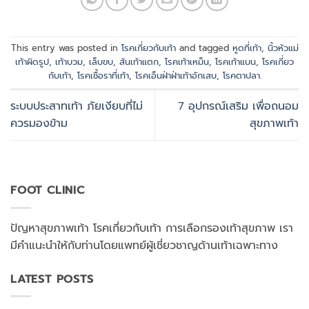
This entry was posted in
โรคเกี่ยวกับเท้า
and tagged
หูดที่เท้า
,
นิ้วหัวแม่
เท้าผิดรูป
,
เท้าบวม
,
เล็บขบ
,
ส้นเท้าแตก
,
โรคเท้าเหม็น
,
โรคเท้าแบน
,
โรคเกี่ยว
กับเท้า
,
โรคเชื้อราที่เท้า
,
โรคเอ็นฝ่าฝ่าเท้าอักเสบ
,
โรคตาปลา
.
ระบบประสาทเท้า ภัยเงียบที่ไม่
7 อุปกรณ์เสริม เพื่อถนอม
ควรมองข้าม
สุขภาพเท้า
FOOT CLINIC
ปัญหาสุขภาพเท้า โรคเกี่ยวกับเท้า การเลือกรองเท้าสุขภาพ เรา
มีคำแนะนำให้กับท่านโดยแพทย์ผู้เชี่ยวชาญด้านเท้าเฉพาะทาง
LATEST POSTS