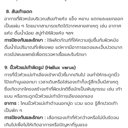
8. ส้นเท้าแตก
อาการที่ผิวหนังบริเวณส้นเท้าแห้ง แข็ง หยาบ แตกและแยกออก
เป็นแผ่น ๆ โดยมากสามารถเกิดได้จากหลายสาเหตุ เช่น อากาศ
แห้ง ดื่มน้ำน้อย สบู่ทำให้ผิวแห้ง ฯลฯ
การป้องกันและรักษา
:
ใช้ผลิตภัณฑ์ที่ให้ความชุ่มชื้นกับผิวหนัง
ดื่มน้ำในปริมาณที่เพียงพอ แต่หากมีอาการแดงและเจ็บปวดมาก
ควรไปพบแพทย์เพื่อตรวจหาเชื้อและรีบรักษา
9. นิ้วหัวแม่เท้าผิดรูป (Hallux varus)
การที่นิ้วหัวเเม่เท้าเอียงเข้าหานิ้วชี้มากเกินไป จนทำให้กระดูกนิ้ว
โป้งเท้านูนออกมา เวลาเดินหรือใส่รองเท้าก็จะรู้สึกเจ็บมีสาเหตุ
ซึ่งเกิดจากโครงสร้างเท้าที่ผิดปกติซึ่งมักเป็นพันธุกรรม เช่น เท้า
แบน หรือกระดูกนิ้วหัวแม่เท้ามีการเอียงออกเอง
อาการ
:
โคนนิ้วหัวแม่เท้าด้านนอกปูด บวม แดง รู้สึกปวดเท้า
เป็นพัก ๆ
การป้องกันและรักษา
:
เลือกรองเท้าที่หัวกว้างหรือไม่บีบรัดจน
เกินไปเพื่อไม่ให้เกิดอาการหรือปัญหาที่รุนแรง