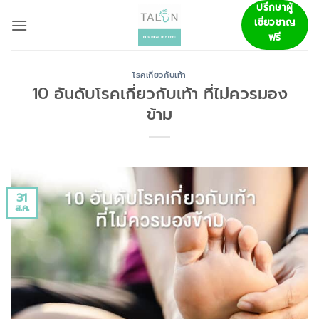
ข้าม
ปรึกษาผู้
เชี่ยวชาญ
ไป
ฟรี
ยัง
เนื้อหา
โรคเกี่ยวกับเท้า
10 อันดับโรคเกี่ยวกับเท้า ที่ไม่ควรมอง
ข้าม
31
ส.ค.