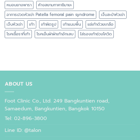
หมอนยางพารา
ห้างสยามทาคาชิมายะ
อาการปวดหัวเข่า Patella femoral pain syndrome
เจ็บสะบ้าหัวเข่า
เจ็บหัวเข่า
เท้า
เท้าผิดรูป
เท้าแนบพื้น
แช่เท้าด้วยเกลือ
โรคเชื้อราที่เท้า
โรคเอ็นฝ่าฝ่าเท้าอักเสบ
ใส่รองเท้าช่วงโควิด
ABOUT US
Foot Clinic Co., Ltd. 249 Bangkuntien road,
Samaedum, Bangkuntien, Bangkok 10150
Tel: 02-896-3800
Line ID: @talon