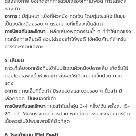
ของร่างกาย ซึ่งเกิดจากการสวมใส่รองเท้าไม่พอดี การเสียดสี
ของเท้า
อาการ
:
มีตุ่มหนา แข็งที่ผิวหนัง กดเจ็บ โดยตุ่มจะแห้งเป็นขุย
เป็นวงสีเหลืองรอบ ๆ ตรงกลางที่แข็งจะเป็นสีเทา
การป้องกันและรักษา
:
หลีกเลี่ยงพฤติกรรมซ้ำ ๆ ที่ทำให้เกิดแรง
กดหรือการเสียดสี สวมใส่รองเท้าให้พอดี ใช้ผลิตภัณฑ์สำหรับ
การรักษาโดยเฉพาะ
5. เล็บขบ
ภาวะที่เล็บงอกหรือทิ่มเข้าไปบริเวณผิวหนังปลายเล็บ เกิดขึ้นได้
บ่อยโดยเฉพาะนิ้วหัวแม่เท้า ส่งผลให้เกิดความเจ็บปวด บวม
แดง
อาการ
:
กดเจ็บที่นิ้วเท้า มีรอยแดงและบวมรอบ ๆ นิ้วเท้า มี
เลือดออก เป็นหนองที่เท้า
การป้องกันและรักษา
:
แช่เท้าในน้ำอุ่น 3-4 ครั้ง/วัน ครั้งละ 15-
20 นาที ใช้ยาบรรเทาอาการปวด หากมีอาการรุนแรงจากการติด
เชื้อควรรีบไปพบแพทย์ให้เร็วที่สุด
6. โรคเท้าแบน (Flat Feet)