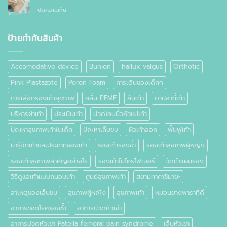
อาการ
กัน
ทั่วไป
บน
ปิดความเห็น
ปวด
อย่างไร
ตาปลา
เท้า
ที่
เท้า
ป้ายกำกับสินค้า
คือ
อะไร
Accomodative device
Bunion
hallux valgus
Orthotic
Pink Plastazote
Poron Foam
การเดินของเด็กๆ
การเลือกรองเท้าสุขภาพ
คลื่น PEMF
คันเท้า
ตาปลาที่เท้า
บริหารฝ่าเท้า
ประเมินเท้า
ปวดโคนนิ้วหัวแม่เท้า
ปัญหาสุขภาพเท้าในเด็ก
ปัญหาเล็บขบ
ผิวเท้าลอก
ฟื้นฟูเท้า
มารู้จักเท้าและประเภทของเท้า
รองเท้ารองช้ำ
รองเท้าสุขภาพผู้หญิง
รองเท้าสุขภาพสำคัญอย่างไร
รองเท้าไมโครไฟเบอร์
วัดทำแผ่นรอง
วิธีดูแลเท้าแบบถนอมเท้า
ศูนย์สุขภาพเท้า
สยามทาคาชิมายะ
สาเหตุของเล็บขบ
สุขภาพผู้หญิง
สุขภาพเท้า
หมอนยางพาราที่ดี
อาการของโรครองช้ำ
อาการปวดหัวเข่า
อาการปวดหัวเข่า Patella femoral pain syndrome
เจ็บหัวเข่า