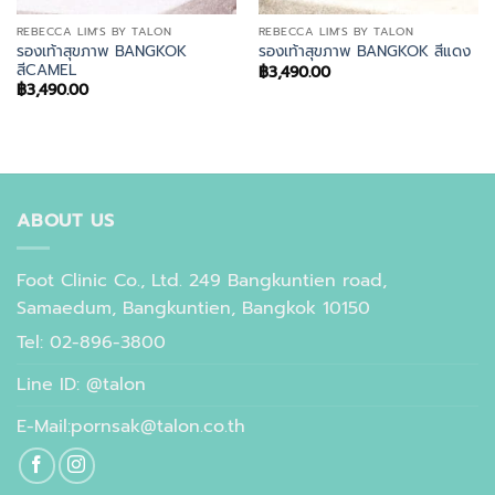
REBECCA LIM'S BY TALON
REBECCA LIM'S BY TALON
รองเท้าสุขภาพ BANGKOK
รองเท้าสุขภาพ BANGKOK สีแดง
สีCAMEL
฿
3,490.00
฿
3,490.00
ABOUT US
Foot Clinic Co., Ltd. 249 Bangkuntien road,
Samaedum, Bangkuntien, Bangkok 10150
Tel: 02-896-3800
Line ID: @talon
E-Mail:pornsak@talon.co.th