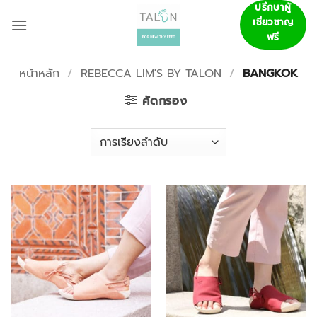
ข้าม
ปรึกษาผู้
เชี่ยวชาญ
ไป
ฟรี
ยัง
เนื้อหา
หน้าหลัก
/
REBECCA LIM'S BY TALON
/
BANGKOK
คัดกรอง