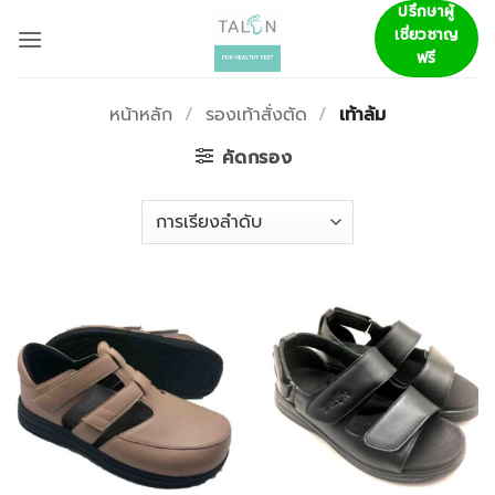
ข้าม
ปรึกษาผู้
เชี่ยวชาญ
ไป
ฟรี
ยัง
เนื้อหา
หน้าหลัก
/
รองเท้าสั่งตัด
/
เท้าล้ม
คัดกรอง