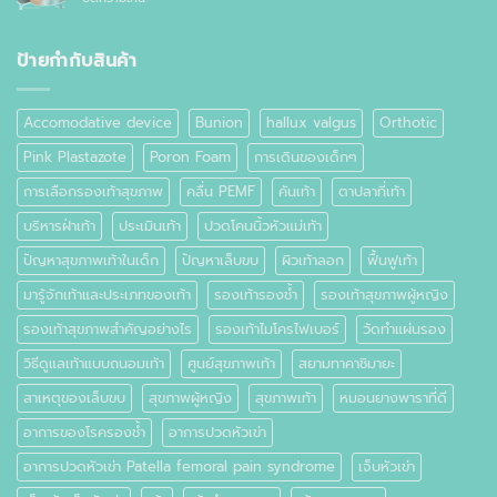
ปวด
อย่างไร
ตาปลา
เท้า
ที่
เท้า
ป้ายกำกับสินค้า
คือ
อะไร
Accomodative device
Bunion
hallux valgus
Orthotic
Pink Plastazote
Poron Foam
การเดินของเด็กๆ
การเลือกรองเท้าสุขภาพ
คลื่น PEMF
คันเท้า
ตาปลาที่เท้า
บริหารฝ่าเท้า
ประเมินเท้า
ปวดโคนนิ้วหัวแม่เท้า
ปัญหาสุขภาพเท้าในเด็ก
ปัญหาเล็บขบ
ผิวเท้าลอก
ฟื้นฟูเท้า
มารู้จักเท้าและประเภทของเท้า
รองเท้ารองช้ำ
รองเท้าสุขภาพผู้หญิง
รองเท้าสุขภาพสำคัญอย่างไร
รองเท้าไมโครไฟเบอร์
วัดทำแผ่นรอง
วิธีดูแลเท้าแบบถนอมเท้า
ศูนย์สุขภาพเท้า
สยามทาคาชิมายะ
สาเหตุของเล็บขบ
สุขภาพผู้หญิง
สุขภาพเท้า
หมอนยางพาราที่ดี
อาการของโรครองช้ำ
อาการปวดหัวเข่า
อาการปวดหัวเข่า Patella femoral pain syndrome
เจ็บหัวเข่า