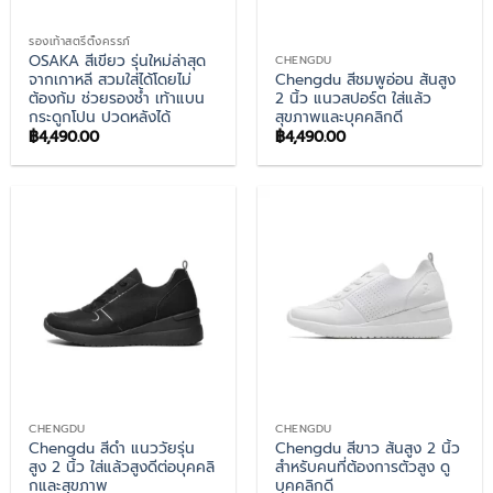
รองเท้าสตรีตั้งครรภ์
OSAKA สีเขียว รุ่นใหม่ล่าสุด
CHENGDU
จากเกาหลี สวมใส่ได้โดยไม่
Chengdu สีชมพูอ่อน ส้นสูง
ต้องก้ม ช่วยรองช้ำ เท้าแบน
2 นิ้ว แนวสปอร์ต ใส่แล้ว
กระดูกโปน ปวดหลังได้
สุขภาพและบุคคลิกดี
฿
4,490.00
฿
4,490.00
CHENGDU
CHENGDU
Chengdu สีดำ แนววัยรุ่น
Chengdu สีขาว ส้นสูง 2 นิ้ว
สูง 2 นิ้ว ใส่แล้วสูงดีต่อบุคคลิ
สำหรับคนที่ต้องการตัวสูง ดู
กและสุขภาพ
บุคคลิกดี