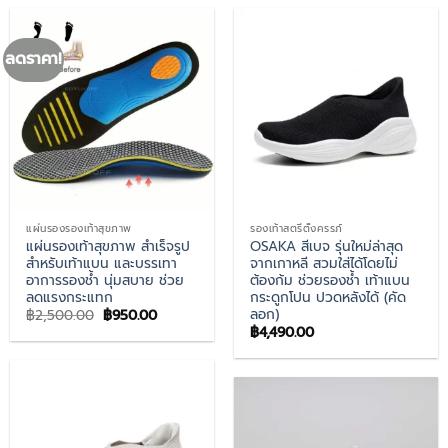
ลดราคา!
แผ่นรองรองเท้าสุขภาพ
รองเท้าสตรีตั้งครรภ์
แผ่นรองเท้าสุขภาพ สำเร็จรูป
OSAKA สีเบจ รุ่นใหม่ล่าสุด
สำหรับเท้าแบน และบรรเทา
จากเกาหลี สวมใส่ได้โดยไม่
อาการรองช้ำ นุ่มสบาย ช่วย
ต้องก้ม ช่วยรองช้ำ เท้าแบน
ลดแรงกระแทก
กระดูกโปน ปวดหลังได้ (คัด
ลอก)
Original
Current
฿
2,500.00
฿
950.00
price
price
฿
4,490.00
was:
is:
฿2,500.00.
฿950.00.