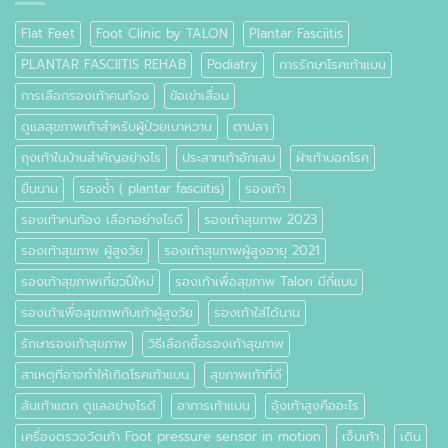
อะไร
Flat Feet
Foot Clinic by TALON
Plantar Fasciitis
PLANTAR FASCIITIS REHAB
Podiatry
การรักษาโรคเท้าแบน
การเลือกรองเท้าคนท้อง
ข้อเข่าเสื่อม
ดูแลสุขภาพเท้าสำหรับผู้ป่วยเบาหวาน
ตาปลา
ถุงเท้าในบ้านสำคัญอย่างไร
ประสาทเท้าอักเสบ
ฝ่าเท้าบอกโรค
ยืนนาน
รองช้ำ ( plantar fasciitis)
รองเท้า
รองเท้าคนท้อง เลือกอย่างไรดี
รองเท้าสุขภาพ 2023
รองเท้าสุขภาพ ผู้สูงวัย
รองเท้าสุขภาพผู้สูงอายุ 2021
รองเท้าสุขภาพเที่ยวปีใหม่
รองเท้าเพื่อสุขภาพ Talon มีกี่แบบ
รองเท้าเพื่อสุขภาพกับเท้าผู้สูงวัย
รองเท้าใส่ได้นาน
รักษารองเท้าสุขภาพ
วิธีเลือกซื้อรองเท้าสุขภาพ
สาเหตุที่อาจทำให้เกิดโรคเท้าแบน
สุขภาพเท้าที่ดี
ส้นเท้าแตก ดูแลอย่างไรดี
อาการเท้าแบน
อุ้งเท้าสูงคืออะไร
เครื่องตรวจวัดเท้า Foot pressure sensor in motion
เจ็บเท้า
เดิน