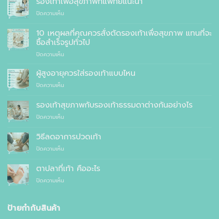
รองเท้าเพื่อสุขภาพที่แพทย์แนะนำ
บน
ปิดความเห็น
รองเท้า
เพื่อ
10 เหตุผลที่คุณควรสั่งตัดรองเท้าเพื่อสุขภาพ แทนที่จะ
สุขภาพ
ซื้อสำเร็จรูปทั่วไป
ที่
บน
ปิดความเห็น
แพทย์
10
แนะนำ
เหตุผล
ผู้สูงอายุควรใส่รองเท้าแบบไหน
ที่
บน
ปิดความเห็น
คุณ
ผู้
ควร
สูง
รองเท้าสุขภาพกับรองเท้าธรรมดาต่างกันอย่างไร
สั่ง
อายุ
ตัด
บน
ปิดความเห็น
ควร
รองเท้า
รองเท้า
ใส่
เพื่อ
สุขภาพ
รองเท้า
วิธีลดอาการปวดเท้า
สุขภาพ
กับ
แบบ
แทนที่
บน
ปิดความเห็น
รองเท้า
ไหน
จะ
วิธี
ธรรมดา
ซื้อ
ลด
ต่าง
ตาปลาที่เท้า คืออะไร
สำเร็จรูป
อาการ
กัน
ทั่วไป
บน
ปิดความเห็น
ปวด
อย่างไร
ตาปลา
เท้า
ที่
เท้า
ป้ายกำกับสินค้า
คือ