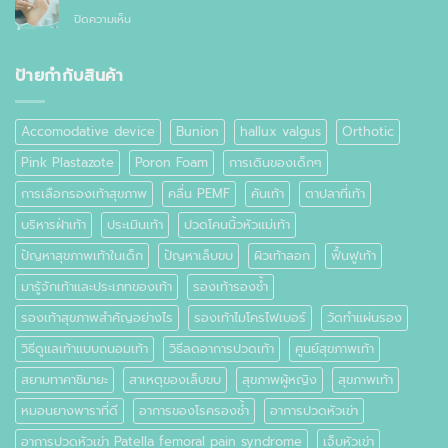
อาการ
กัน
ทั่วไป
บน
ปิดความเห็น
ปวด
อย่างไร
ตาปลา
เท้า
ที่
เท้า
ป้ายกำกับสินค้า
คือ
อะไร
Accomodative device
Bunion
hallux valgus
Orthotic
Pink Plastazote
Poron Foam
การเดินของเด็กๆ
การเลือกรองเท้าสุขภาพ
คลื่น PEMF
คันเท้า
ตาปลาที่เท้า
บริหารฝ่าเท้า
ประเมินเท้า
ปวดโคนนิ้วหัวแม่เท้า
ปัญหาสุขภาพเท้าในเด็ก
ปัญหาเล็บขบ
ผิวเท้าลอก
ฟื้นฟูเท้า
มารู้จักเท้าและประเภทของเท้า
รองเท้ารองช้ำ
รองเท้าสุขภาพสำคัญอย่างไร
รองเท้าไมโครไฟเบอร์
วัดทำแผ่นรอง
วิธีดูแลเท้าแบบถนอมเท้า
วิธีลดอาการปวดเท้า
ศูนย์สุขภาพเท้า
สยามทาคาชิมายะ
สาเหตุของเล็บขบ
สุขภาพผู้หญิง
สุขภาพเท้า
หมอนยางพาราที่ดี
อาการของโรครองช้ำ
อาการปวดหัวเข่า
อาการปวดหัวเข่า Patella femoral pain syndrome
เจ็บหัวเข่า