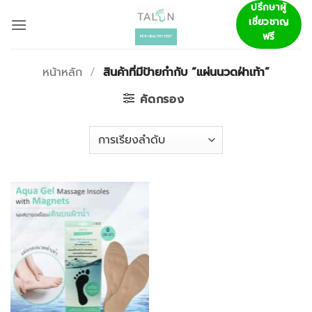
ข้าม
ปรึกษาผู้
เชี่ยวชาญ
ไป
ฟรี
ยัง
เนื้อหา
หน้าหลัก
/
สินค้าที่มีป้ายกำกับ “แผ่นนวดฝ่าเท้า”
คัดกรอง