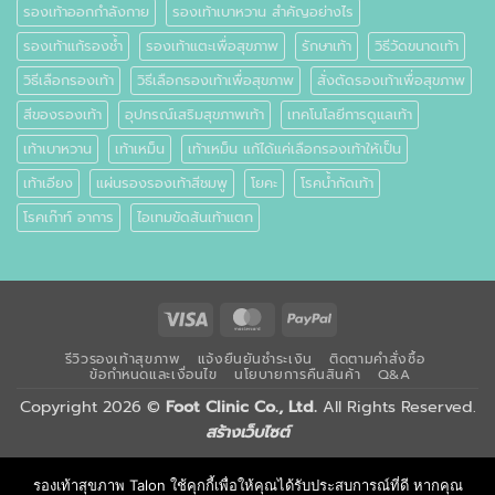
รองเท้าออกกำลังกาย
รองเท้าเบาหวาน สำคัญอย่างไร
รองเท้าแก้รองช้ำ
รองเท้าแตะเพื่อสุขภาพ
รักษาเท้า
วิธีวัดขนาดเท้า
วิธีเลือกรองเท้า
วิธีเลือกรองเท้าเพื่อสุขภาพ
สั่งตัดรองเท้าเพื่อสุขภาพ
สีของรองเท้า
อุปกรณ์เสริมสุขภาพเท้า
เทคโนโลยีการดูแลเท้า
เท้าเบาหวาน
เท้าเหม็น
เท้าเหม็น แก้ได้แค่เลือกรองเท้าให้เป็น
เท้าเอียง
แผ่นรองรองเท้าสีชมพู
โยคะ
โรคน้ำกัดเท้า
โรคเก๊าท์ อาการ
ไอเทมขัดส้นเท้าแตก
Visa
MasterCard
PayPal
รีวิวรองเท้าสุขภาพ
แจ้งยืนยันชำระเงิน
ติดตามคำสั่งซื้อ
ข้อกำหนดและเงื่อนไข
นโยบายการคืนสินค้า
Q&A
Copyright 2026 ©
Foot Clinic Co., Ltd.
All Rights Reserved.
สร้างเว็บไซต์
รองเท้าสุขภาพ Talon ใช้คุกกี้เพื่อให้คุณได้รับประสบการณ์ที่ดี หากคุณ