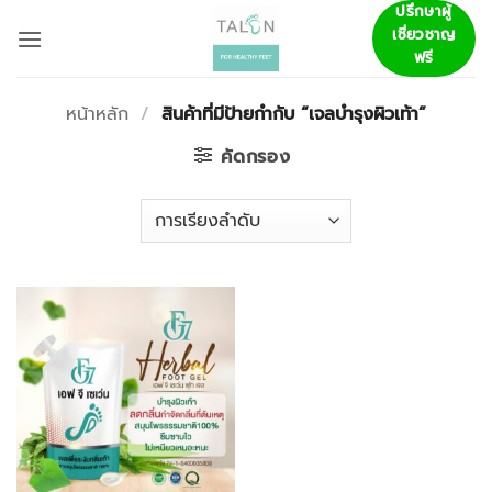
ข้าม
ปรึกษาผู้
เชี่ยวชาญ
ไป
ฟรี
ยัง
เนื้อหา
หน้าหลัก
/
สินค้าที่มีป้ายกำกับ “เจลบำรุงผิวเท้า”
คัดกรอง