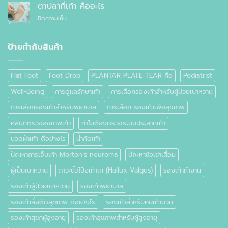
ลด
ต่าง
ตาปลาที่เท้า คืออะไร
สำเร็จรูป
อาการ
กัน
ทั่วไป
บน
ปิดความเห็น
ปวด
อย่างไร
ตาปลา
เท้า
ที่
เท้า
ป้ายกำกับสินค้า
คือ
อะไร
Flat Foot
Foot Drop
PLANTAR PLATE TEAR คือ
Podiatrist
Well-Being
การดูแลรักษาเท้า
การเลือกรองเท้าสำหรับผู้ป่วยเบาหวาน
การเลือกรองเท้าสำหรับพยาบาล
การเลือก รองเท้าเพื่อสุขภาพ
คลินิกตรวจสุขภาพเท้า
ทำไมต้องตรวจระบบประสาทเท้า
นวดฝ่าเท้า ดีอย่างไร
น้ำกัดเท้า
ปัญหาการเจ็บเท้า Morton’s neuroma
ปัญหาข้อเข่าเสื่อม
ผู้เป็นเบาหวาน
ภาวะนิ้วโป้งเท้าเก (Hallux Valgus)
รองเท้าทำงาน
รองเท้าผู้ป่วยเบาหวาน
รองเท้าพยาบาล
รองเท้าสั่งตัดสุขภาพ ดีอย่างไร
รองเท้าสำหรับคนเท้าบวม
รองเท้าสุขภผู้สูงอายุ
รองเท้าสุขภาพสำหรับผู้สูงอายุ