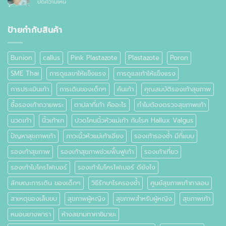
บน
ปิดความเห็น
ปวด
อย่างไร
ตาปลา
เท้า
ที่
เท้า
ป้ายกำกับสินค้า
คือ
อะไร
Bunion
callus
Pink Plastazote
Plastazote
Poron
SME Thai
การดูแลขาให้แข็งแรง
การดูแลเท้าให้แข็งแรง
การประเมินเท้า
การเดินของเด็กๆ
คันเท้า
คุณสมบัติรองเท้าสุขภาพ
ซื้อรองเท้าถวายพระ
ตาปลาที่เท้า คืออะไร
ทำไมต้องตรวจสุขภาพเท้า
นวดเท้า
นิ้วเท้าเก
ปวดโคนนิ้วหัวแม่เท้า กับโรค Hallux Valgus
ปัญหาสุขภาพเท้า
ภาวะนิ้วหัวแม่เท้าเอียง
รองเท้ารองช้ำ มีกี่แบบ
รองเท้าสุขภาพ
รองเท้าสุขภาพช่วยฟื้นฟูเท้า
รองเท้าเที่ยว
รองเท้าไมโครไฟเบอร์
รองเท้าไมโครไฟเบอร์ ดียังไง
ลักษณะการเดิน ของเด็กๆ
วิธีรักษาโรครองช้ำ
ศูนย์สุขภาพเท้าทาลอน
สาเหตุของเล็บขบ
สุขภาพผู้หญิง
สุขภาพสำหรับผู้หญิง
สุขภาพเท้า
หมอนยางพารา
ห้างสยามทาคาชิมายะ