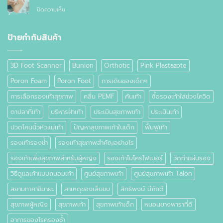
อาการ
กัน
ทั่วไป
บน
ปิดความเห็น
ปวด
อย่างไร
ตาปลา
เท้า
ที่
เท้า
ป้ายกำกับสินค้า
คือ
อะไร
3D Foot Scanner
Bunion
Orthotic
Pink Plastazote
Poron Foam
Poron Foot
การเดินของเด็กๆ
การเลือกรองเท้าสุขภาพ
คลื่น PEMF
คันเท้า
ซื้อรองเท้าใส่ช่วงโควิด
ตาปลาที่เท้า
บริหารฝ่าเท้า
ประเมินสุขภาพเท้า
ประเมินเท้า
ปวดโคนนิ้วหัวแม่เท้า
ปัญหาสุขภาพเท้าในเด็ก
ฟื้นฟูเท้า
รองเท้ารองช้ำ
รองเท้าสุขภาพสำคัญอย่างไร
รองเท้าเพื่อสุขภาพสำหรับผู้หญิง
รองเท้าไมโครไฟเบอร์
วัดทำแผ่นรอง
วิธีดูแลเท้าแบบถนอมเท้า
ศูนย์สุขภาพเท้า
ศูนย์สุขภาพเท้า Talon
สยามทาคาชิมายะ
สาเหตุของเล็บขบ
สิทธิพงษ์ มีภักดี
สุขภาพผู้หญิง
สุขภาพเท้า
สุขภาพเท้าเด็ก
หมอนยางพาราที่ดี
อาการของโรครองช้ำ