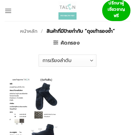
ข้าม
ปรึกษาผู้
เชี่ยวชาญ
ไป
ฟรี
ยัง
เนื้อหา
หน้าหลัก
/
สินค้าที่มีป้ายกำกับ “ถุงเท้ารองช้ำ”
คัดกรอง