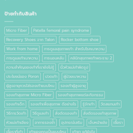
ตาปลา
เท้า
ที่
เท้า
ป้ายกำกับสินค้า
คือ
อะไร
Micro Fiber
Patella femoral pain syndrome
Recovery Shoes จาก Talon
Rocker bottom shoe
Work from home
การดูแลสุขภาพเท้า สำหรับโรคเบาหวาน
การดูแลเท้าเบาหวาน
การนอนหลับ
คลินิกสุขภาพเท้าพระราม 2
ความสำคัญของเท้าที่เรายังไม่รู้
นิ้วหัวแม่เท้าผิดรูป
ประโยชน์ของ Poron
ปวดเท้า
ผู้ป่วยเบาหวาน
ผู้สูงอายุควรใส่รองเท้าแบบไหน
รองเท้าผู้สูงอายุ
รองเท้าสุขภาพ Micro Fiber
รองเท้าสุขภาพแต่ละกิจกรรม
รองเท้าเด็ก
รองเท้าเพื่อสุขภาพ ดีอย่างไร
รู้จักเท้า
วัดสแกนเท้า
วิธีการวัดเท้า
วิธีดูแลเท้า
สั่งตัดรองเท้า
สั่งตัดรองเท้าสุขภาพ
หัวแม่เท้าเอียง
อาการรองช้ำ
อุปกรณ์เสริม
เจ็บหน้าแข้ง
เชื้อรา
เชื้อราที่เท้า
เท้าของคุณเป็นแบบไหน
เท้าชา แก้ยังไง