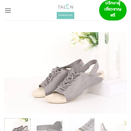
ข้าม
ปรึกษาผู้
เชี่ยวชาญ
ไป
ฟรี
ยัง
เนื้อหา