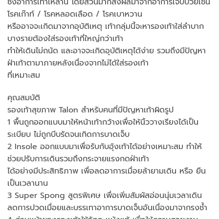
ซึ่งอาการเท้าเหล่านี้ โดยส่วนมากส่งผลมาจากอาการเจ็บป่วยเช่น
โรคเก๊าท์ / โรคหลอดเลือด / โรคเบาหวาน
หรืออาจจะเกิดมาจากอุบัติเหตุ เท้ากลุ่มนี้จะหารองเท้าใส่ลำบาก
บางรายต้องใส่รองเท้าที่ใหญ่กว่าเท้า
ทำให้เดินไม่ถนัด และอาจจะเกิดอุบัติเหตุได้ง่าย รวมถึงมีปัญหา
ฝ่าเท้าตามาภายหลังเนื่องจากไม่ได้ใส่รองเท้า
ที่เหมาะสม
คุณสมบัติ
รองเท้าสุขภาพ Talon สำหรับคนที่มีปัญหาเท้าผิดรูป
1 พื้นถูกออกแบบมาให้หน้าเท้ากว้างเพื่อให้นิ้ววางเรียงได้เป็น
ระเบียบ ไม่ถูกบีบรัดจนเกิดการบาดเจ็บ
2 Insole ออกแบบมาเพื่อรับกับอุ้งเท้าได้อย่างเหมาะสม ทำให้
ช่วยปรับการเดินรวมถึงกระจายแรงกดฝ่าเท้า
ได้อย่างมีประสิทธิภาพ เพื่อลดอาการเมื่อยล้ายามเดิน หรือ ยืน
เป็นเวลานาน
3 Super Spong สูตรพิเศษ เพื่อเพิ่มสัมผัสอ่อนนุ่มเวลาเดิน
ลดการปวดเมื่อยและบรรเทาอาการบาดเจ็บอันเนื่องมาจากรงช้ำ