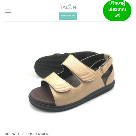
ข้าม
ปรึกษาผู้
เชี่ยวชาญ
ไป
ฟรี
ยัง
เนื้อหา
หน้าหลัก
/
รองเท้าสั่งตัด