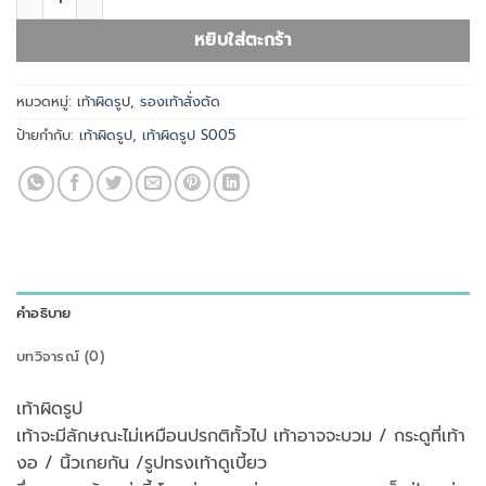
หยิบใส่ตะกร้า
หมวดหมู่:
เท้าผิดรูป
,
รองเท้าสั่งตัด
ป้ายกำกับ:
เท้าผิดรูป
,
เท้าผิดรูป S005
คำอธิบาย
บทวิจารณ์ (0)
เท้าผิดรูป
เท้าจะมีลักษณะไม่เหมือนปรกติทั้วไป เท้าอาจจะบวม / กระดูที่เท้า
งอ / นิ้วเกยกัน /รูปทรงเท้าดูเบี้ยว