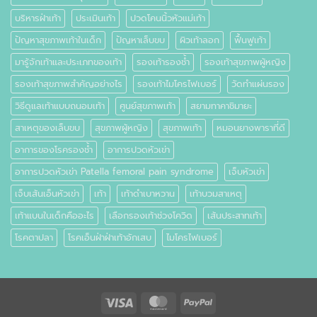
บริหารฝ่าเท้า
ประเมินเท้า
ปวดโคนนิ้วหัวแม่เท้า
ปัญหาสุขภาพเท้าในเด็ก
ปัญหาเล็บขบ
ผิวเท้าลอก
ฟื้นฟูเท้า
มารู้จักเท้าและประเภทของเท้า
รองเท้ารองช้ำ
รองเท้าสุขภาพผู้หญิง
รองเท้าสุขภาพสำคัญอย่างไร
รองเท้าไมโครไฟเบอร์
วัดทำแผ่นรอง
วิธีดูแลเท้าแบบถนอมเท้า
ศูนย์สุขภาพเท้า
สยามทาคาชิมายะ
สาเหตุของเล็บขบ
สุขภาพผู้หญิง
สุขภาพเท้า
หมอนยางพาราที่ดี
อาการของโรครองช้ำ
อาการปวดหัวเข่า
อาการปวดหัวเข่า Patella femoral pain syndrome
เจ็บหัวเข่า
เจ็บเส้นเอ็นหัวเข่า
เท้า
เท้าดำเบาหวาน
เท้าบวมสาเหตุ
เท้าแบนในเด็กคืออะไร
เลือกรองเท้าช่วงโควิด
เส้นประสาทเท้า
โรคตาปลา
โรคเอ็นฝ่าฝ่าเท้าอักเสบ
ไมโครไฟเบอร์
Visa
MasterCard
PayPal