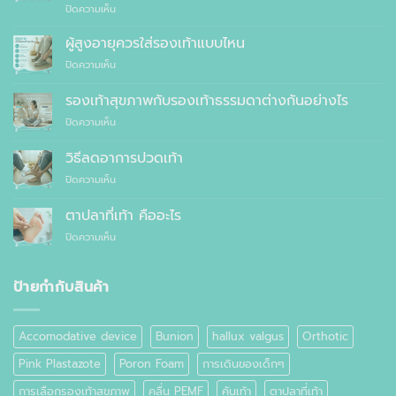
บน
ปิดความเห็น
แพทย์
10
แนะนำ
เหตุผล
ผู้สูงอายุควรใส่รองเท้าแบบไหน
ที่
บน
ปิดความเห็น
คุณ
ผู้
ควร
สูง
รองเท้าสุขภาพกับรองเท้าธรรมดาต่างกันอย่างไร
สั่ง
อายุ
ตัด
บน
ปิดความเห็น
ควร
รองเท้า
รองเท้า
ใส่
เพื่อ
สุขภาพ
รองเท้า
วิธีลดอาการปวดเท้า
สุขภาพ
กับ
แบบ
แทนที่
บน
ปิดความเห็น
รองเท้า
ไหน
จะ
วิธี
ธรรมดา
ซื้อ
ลด
ต่าง
ตาปลาที่เท้า คืออะไร
สำเร็จรูป
อาการ
กัน
ทั่วไป
บน
ปิดความเห็น
ปวด
อย่างไร
ตาปลา
เท้า
ที่
เท้า
ป้ายกำกับสินค้า
คือ
อะไร
Accomodative device
Bunion
hallux valgus
Orthotic
Pink Plastazote
Poron Foam
การเดินของเด็กๆ
การเลือกรองเท้าสุขภาพ
คลื่น PEMF
คันเท้า
ตาปลาที่เท้า