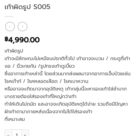
เท้าผิดรูป S005
4,990.00
฿
เท้าผิดรูป
เท้าจะมีลักษณะไม่เหมือนปรกติทั้วไป เท้าอาจจะบวม / กระดูที่เท้า
งอ / นิ้วเกยกัน /รูปทรงเท้าดูเบี้ยว
ซึ่งอาการเท้าเหล่านี้ โดยส่วนมากส่งผลมาจากอาการเจ็บป่วยเช่น
โรคเก๊าท์ / โรคหลอดเลือด / โรคเบาหวาน
หรืออาจจะเกิดมาจากอุบัติเหตุ เท้ากลุ่มนี้จะหารองเท้าใส่ลำบาก
บางรายต้องใส่รองเท้าที่ใหญ่กว่าเท้า
ทำให้เดินไม่ถนัด และอาจจะเกิดอุบัติเหตุได้ง่าย รวมถึงมีปัญหา
ฝ่าเท้าตามาภายหลังเนื่องจากไม่ได้ใส่รองเท้า
ที่เหมาะสม
จำนวน เท้าผิดรูป S005 ชิ้น