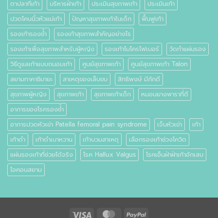
ตาปลาที่เท้า
บริหารฝ่าเท้า
ประเมินสุขภาพเท้า
ประเมินเท้า
ปวดโคนนิ้วหัวแม่เท้า
ปัญหาสุขภาพเท้าในเด็ก
ฟื้นฟูเท้า
รองเท้ารองช้ำ
รองเท้าสุขภาพสำคัญอย่างไร
รองเท้าเพื่อสุขภาพสำหรับผู้หญิง
รองเท้าไมโครไฟเบอร์
วัดทำแผ่นรอง
วิธีดูแลเท้าแบบถนอมเท้า
ศูนย์สุขภาพเท้า
ศูนย์สุขภาพเท้า Talon
สยามทาคาชิมายะ
สาเหตุของเล็บขบ
สิทธิพงษ์ มีภักดี
สุขภาพผู้หญิง
สุขภาพเท้า
สุขภาพเท้าเด็ก
หมอนยางพาราที่ดี
อาการของโรครองช้ำ
อาการปวดหัวเข่า Patella femoral pain syndrome
เจ็บหัวเข่า
เท้า
เท้าดำ
เท้าดำเบาหวาน
เท้าบวมสาเหตุ
เลือกรองเท้าช่วงโควิด
แผ่นรองเท้าที่ช่วยได้จริง
โรค Hallux Valgus
โรคเอ็นฝ่าฝ่าเท้าอักเสบ
ไอคอนสยาม
Visa
MasterCard
PayPal