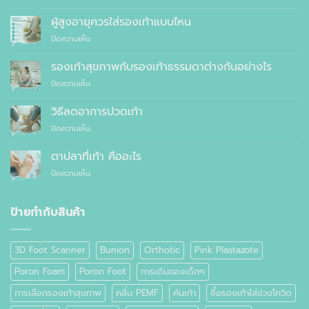
10
แนะนำ
เหตุผล
ผู้สูงอายุควรใส่รองเท้าแบบไหน
ที่
บน
ปิดความเห็น
คุณ
ผู้
ควร
สูง
รองเท้าสุขภาพกับรองเท้าธรรมดาต่างกันอย่างไร
สั่ง
อายุ
ตัด
บน
ปิดความเห็น
ควร
รองเท้า
รองเท้า
ใส่
เพื่อ
สุขภาพ
รองเท้า
วิธีลดอาการปวดเท้า
สุขภาพ
กับ
แบบ
แทนที่
บน
ปิดความเห็น
รองเท้า
ไหน
จะ
วิธี
ธรรมดา
ซื้อ
ลด
ต่าง
ตาปลาที่เท้า คืออะไร
สำเร็จรูป
อาการ
กัน
ทั่วไป
บน
ปิดความเห็น
ปวด
อย่างไร
ตาปลา
เท้า
ที่
เท้า
ป้ายกำกับสินค้า
คือ
อะไร
3D Foot Scanner
Bunion
Orthotic
Pink Plastazote
Poron Foam
Poron Foot
การเดินของเด็กๆ
การเลือกรองเท้าสุขภาพ
คลื่น PEMF
คันเท้า
ซื้อรองเท้าใส่ช่วงโควิด