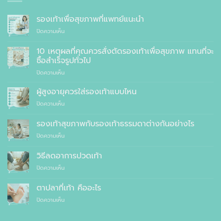
รองเท้าเพื่อสุขภาพที่แพทย์แนะนำ
บน
ปิดความเห็น
รองเท้า
เพื่อ
10 เหตุผลที่คุณควรสั่งตัดรองเท้าเพื่อสุขภาพ แทนที่จะ
สุขภาพ
ซื้อสำเร็จรูปทั่วไป
ที่
บน
ปิดความเห็น
แพทย์
10
แนะนำ
เหตุผล
ผู้สูงอายุควรใส่รองเท้าแบบไหน
ที่
บน
ปิดความเห็น
คุณ
ผู้
ควร
สูง
รองเท้าสุขภาพกับรองเท้าธรรมดาต่างกันอย่างไร
สั่ง
อายุ
ตัด
บน
ปิดความเห็น
ควร
รองเท้า
รองเท้า
ใส่
เพื่อ
สุขภาพ
รองเท้า
วิธีลดอาการปวดเท้า
สุขภาพ
กับ
แบบ
แทนที่
บน
ปิดความเห็น
รองเท้า
ไหน
จะ
วิธี
ธรรมดา
ซื้อ
ลด
ต่าง
ตาปลาที่เท้า คืออะไร
สำเร็จรูป
อาการ
กัน
ทั่วไป
บน
ปิดความเห็น
ปวด
อย่างไร
ตาปลา
เท้า
ที่