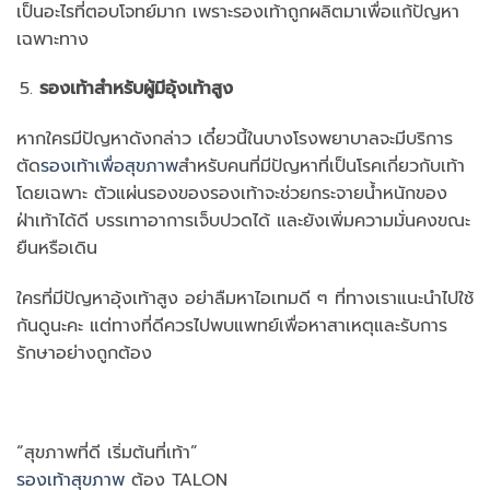
เป็นอะไรที่ตอบโจทย์มาก เพราะรองเท้าถูกผลิตมาเพื่อแก้ปัญหา
เฉพาะทาง
รองเท้าสำหรับผู้มีอุ้งเท้าสูง
หากใครมีปัญหาดังกล่าว เดี๋ยวนี้ในบางโรงพยาบาลจะมีบริการ
ตัด
รองเท้าเพื่อสุขภาพ
สำหรับคนที่มีปัญหาที่เป็นโรคเกี่ยวกับเท้า
โดยเฉพาะ ตัวแผ่นรองของรองเท้าจะช่วยกระจายน้ำหนักของ
ฝ่าเท้าได้ดี บรรเทาอาการเจ็บปวดได้ และยังเพิ่มความมั่นคงขณะ
ยืนหรือเดิน
ใครที่มีปัญหาอุ้งเท้าสูง อย่าลืมหาไอเทมดี ๆ ที่ทางเราแนะนำไปใช้
กันดูนะคะ แต่ทางที่ดีควรไปพบแพทย์เพื่อหาสาเหตุและรับการ
รักษาอย่างถูกต้อง
“สุขภาพที่ดี เริ่มต้นที่เท้า”
รองเท้าสุขภาพ
ต้อง TALON