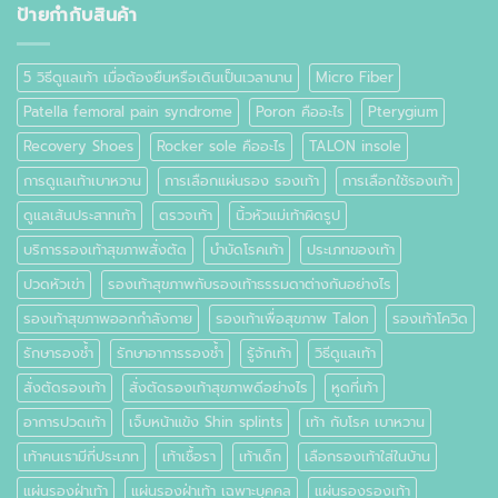
เท้า
ป้ายกำกับสินค้า
คือ
อะไร
5 วิธีดูแลเท้า เมื่อต้องยืนหรือเดินเป็นเวลานาน
Micro Fiber
Patella femoral pain syndrome
Poron คืออะไร
Pterygium
Recovery Shoes
Rocker sole คืออะไร
TALON insole
การดูแลเท้าเบาหวาน
การเลือกแผ่นรอง รองเท้า
การเลือกใช้รองเท้า
ดูแลเส้นประสาทเท้า
ตรวจเท้า
นิ้วหัวแม่เท้าผิดรูป
บริการรองเท้าสุขภาพสั่งตัด
บำบัดโรคเท้า
ประเภทของเท้า
ปวดหัวเข่า
รองเท้าสุขภาพกับรองเท้าธรรมดาต่างกันอย่างไร
รองเท้าสุขภาพออกกำลังกาย
รองเท้าเพื่อสุขภาพ Talon
รองเท้าโควิด
รักษารองช้ำ
รักษาอาการรองช้ำ
รู้จักเท้า
วิธีดูแลเท้า
สั่งตัดรองเท้า
สั่งตัดรองเท้าสุขภาพดีอย่างไร
หูดที่เท้า
อาการปวดเท้า
เจ็บหน้าแข้ง Shin splints
เท้า กับโรค เบาหวาน
เท้าคนเรามีกี่ประเภท
เท้าเชื้อรา
เท้าเด็ก
เลือกรองเท้าใส่ในบ้าน
แผ่นรองฝ่าเท้า
แผ่นรองฝ่าเท้า เฉพาะบุคคล
แผ่นรองรองเท้า