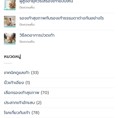
ผู้สูงอายุควรใส่รองเท้าแบบไหน
ที่
บน
ปิดความเห็น
คุณ
ผู้
ควร
สูง
รองเท้าสุขภาพกับรองเท้าธรรมดาต่างกันอย่างไร
สั่ง
อายุ
ตัด
บน
ปิดความเห็น
ควร
รองเท้า
รองเท้า
ใส่
เพื่อ
สุขภาพ
รองเท้า
วิธีลดอาการปวดเท้า
สุขภาพ
กับ
แบบ
แทนที่
บน
ปิดความเห็น
รองเท้า
ไหน
จะ
วิธี
ธรรมดา
ซื้อ
ลด
ต่าง
สำเร็จรูป
อาการ
หมวดหมู่
กัน
ทั่วไป
ปวด
อย่างไร
เท้า
เทคนิคดูแลเท้า
(33)
นิ้วเท้าเอียง
(1)
เลือกรองเท้าสุขภาพ
(70)
ประสาทเท้าอักเสบ
(2)
โรคเกี่ยวกับเท้า
(78)