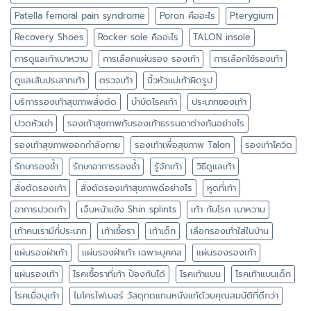
Patella femoral pain syndrome
Poron คืออะไร
Pterygium
Recovery Shoes
Rocker sole คืออะไร
TALON insole
การดูแลเท้าเบาหวาน
การเลือกแผ่นรอง รองเท้า
การเลือกใช้รองเท้า
ดูแลเส้นประสาทเท้า
ตรวจเท้า
นิ้วหัวแม่เท้าผิดรูป
บริการรองเท้าสุขภาพสั่งตัด
บำบัดโรคเท้า
ประเภทของเท้า
ปวดหัวเข่า
รองเท้าสุขภาพกับรองเท้าธรรมดาต่างกันอย่างไร
รองเท้าสุขภาพออกกำลังกาย
รองเท้าเพื่อสุขภาพ Talon
รองเท้าโควิด
รักษารองช้ำ
รักษาอาการรองช้ำ
รู้จักเท้า
วิธีดูแลเท้า
สั่งตัดรองเท้า
สั่งตัดรองเท้าสุขภาพดีอย่างไร
หูดที่เท้า
อาการปวดเท้า
เจ็บหน้าแข้ง Shin splints
เท้า กับโรค เบาหวาน
เท้าคนเรามีกี่ประเภท
เท้าเชื้อรา
เท้าเด็ก
เลือกรองเท้าใส่ในบ้าน
แผ่นรองฝ่าเท้า
แผ่นรองฝ่าเท้า เฉพาะบุคคล
แผ่นรองรองเท้า
แผ่นรองเท้า
โรคเชื้อราที่เท้า ป้องกันได้
โรคเท้าแบน
โรคเท้าแบนเด็ก
โรคเยื่อบุเท้า
ไมโครไฟเบอร์ วัสดุทดแทนหนังแท้ด้วยคุณสมบัติที่ดีกว่า