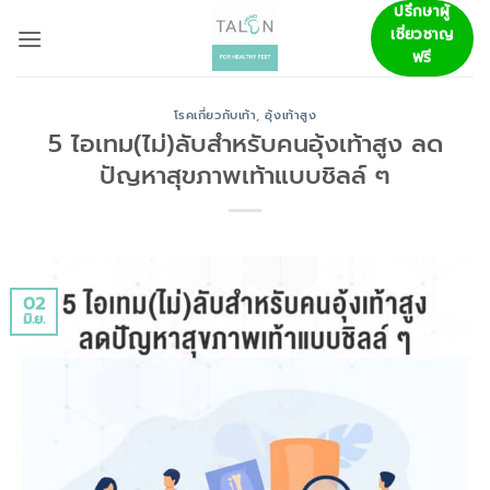
ข้าม
ปรึกษาผู้
เชี่ยวชาญ
ไป
ฟรี
ยัง
เนื้อหา
โรคเกี่ยวกับเท้า
,
อุ้งเท้าสูง
5 ไอเทม(ไม่)ลับสำหรับคนอุ้งเท้าสูง ลด
ปัญหาสุขภาพเท้าแบบชิลล์ ๆ
02
มิ.ย.