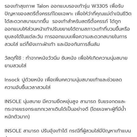
รองเท้าสุขภาพ Talon ออกแบบรองเท้ารุ่น W3305 เพื่อรับ
ปัญหาของสตรีตั้งครรภ์โดยเฉพาะ เพื่อให้ว่าที่คุณแม่ดำเนินชีวิต
ได้สะดวกสบายมากขึ้น รองเท้าสำหรับสตรีตั้งครรภ์ ได้ถูก
ออกแบบให้ส่วนหน้าเท้าปรับขยายได้ตามสภาวะเท้าที่บวมขึ้นหรือ
ยุบลงได้ในแต่ละวัน การออกแบบเพื่อความสะดวกสบายในการ
สวมใส่ แต่ก็ยังเกาะฝ่าเท้า และป้องกันการลื่นล้ม
วัสดุที่ใช้ : ทำจากหนังวัวนิ่ม ซับหนัง เพื่อให้เกิดความนุ่มสบาย
ยามสวมใส่
Insock ปูด้วยหนัง เพื่อเพิ่มคความนุ่มสบายเท้าและช่วยลด
ความอับชื้นเวลาสวมใส่
INSOLE นุ่มสบาย มีความยืดหยุ่นสูง สามารถ รับแรงกดและ
กระจายแรงกระแทกเวลาเดินได้เป็นอย่างดี (โดยเฉพาะผู้ที่มีน้ำ
หนักตัวมาก)
INSOLE สามารถ ปรับอุ้งเท้าได้ กรณีที่ผู้สวมใส่มีปัญหาเท้าแบน