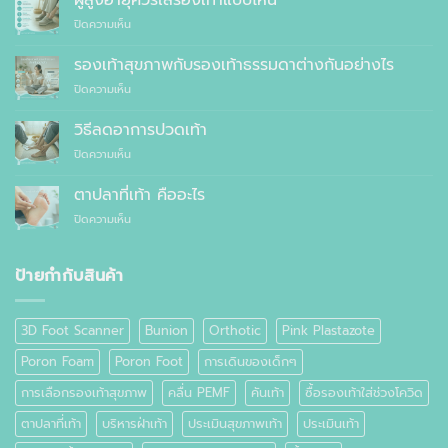
ที่
บน
ปิดความเห็น
คุณ
ผู้
ควร
สูง
รองเท้าสุขภาพกับรองเท้าธรรมดาต่างกันอย่างไร
สั่ง
อายุ
ตัด
บน
ปิดความเห็น
ควร
รองเท้า
รองเท้า
ใส่
เพื่อ
สุขภาพ
รองเท้า
วิธีลดอาการปวดเท้า
สุขภาพ
กับ
แบบ
แทนที่
บน
ปิดความเห็น
รองเท้า
ไหน
จะ
วิธี
ธรรมดา
ซื้อ
ลด
ต่าง
ตาปลาที่เท้า คืออะไร
สำเร็จรูป
อาการ
กัน
ทั่วไป
บน
ปิดความเห็น
ปวด
อย่างไร
ตาปลา
เท้า
ที่
เท้า
ป้ายกำกับสินค้า
คือ
อะไร
3D Foot Scanner
Bunion
Orthotic
Pink Plastazote
Poron Foam
Poron Foot
การเดินของเด็กๆ
การเลือกรองเท้าสุขภาพ
คลื่น PEMF
คันเท้า
ซื้อรองเท้าใส่ช่วงโควิด
ตาปลาที่เท้า
บริหารฝ่าเท้า
ประเมินสุขภาพเท้า
ประเมินเท้า