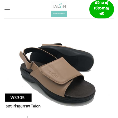
ข้าม
ปรึกษาผู้
เชี่ยวชาญ
ไป
ฟรี
ยัง
เนื้อหา