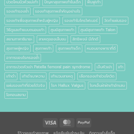
ปวดโคนนิ้วหัวแม่เท้า
ปัญหาสุขภาพเท้าในเด็ก
ฟื้นฟูเท้า
รองเท้ารองช้ำ
รองเท้าสุขภาพสำคัญอย่างไร
รองเท้าเพื่อสุขภาพสำหรับผู้หญิง
รองเท้าไมโครไฟเบอร์
วัดทำแผ่นรอง
วิธีดูแลเท้าแบบถนอมเท้า
ศูนย์สุขภาพเท้า
ศูนย์สุขภาพเท้า Talon
สยามทาคาชิมายะ
สาเหตุของเล็บขบ
สิทธิพงษ์ มีภักดี
สุขภาพผู้หญิง
สุขภาพเท้า
สุขภาพเท้าเด็ก
หมอนยางพาราที่ดี
อาการของโรครองช้ำ
อาการปวดหัวเข่า Patella femoral pain syndrome
เจ็บหัวเข่า
เท้า
เท้าดำ
เท้าดำเบาหวาน
เท้าบวมสาเหตุ
เลือกรองเท้าช่วงโควิด
แผ่นรองเท้าที่ช่วยได้จริง
โรค Hallux Valgus
โรคเอ็นฝ่าฝ่าเท้าอักเสบ
ไอคอนสยาม
Visa
MasterCard
PayPal
รีวิวรองเท้าสุขภาพ
แจ้งยืนยันชำระเงิน
ติดตามคำสั่งซื้อ