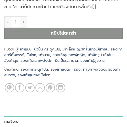
สวมใส่ แต่ก็ยังเกาะฝ่าเท้า และป้องกันการลื่นล้ม[:]
จำนวน รองเท้าสุขภาพ W3305 ชิ้น
หยิบใส่ตะกร้า
หมวดหมู่:
เท้าแบน
,
นิ้วปีน กระดูกโปน
,
เท้าเล็กใหญ่/ขาสั้นยาวไม่เท่ากัน
,
รองเท้า
สตรีตั้งครรภ์
,
Talon
,
เท้าบวม
,
รองเท้าสุขภาพผู้หญิง
,
เท้าผิดรูป เท้าล้ม
,
อุ้งเท้าสูง
,
รองเท้าสุขภาพสั่งตัด
,
ยืนเป็นเวลานาน
,
รองเท้าผู้สูงอายุ
ป้ายกำกับ:
รองเท้ากระดูกโปน
,
รองเท้าสั่งตัด
,
รองเท้าสุขภาพสั่งตัด
,
รองเท้า
สุขภาพ
,
รองเท้าสุขภาพ Talon
คำอธิบาย