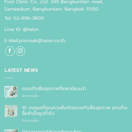
Foot Clinic Co., Ltd. 249 Bangkuntien road,
Samaedum, Bangkuntien, Bangkok 10150
Tel: 02-896-3800
Line ID: @talon
E-Mail:pornsak@talon.co.th
LATEST NEWS
รองเท้าเพื่อสุขภาพที่แพทย์แนะนำ
บน
ปิดความเห็น
รองเท้า
เพื่อ
10 เหตุผลที่คุณควรสั่งตัดรองเท้าเพื่อสุขภาพ แทนที่จะ
สุขภาพ
ซื้อสำเร็จรูปทั่วไป
ที่
บน
ปิดความเห็น
แพทย์
10
แนะนำ
เหตุผล
ผู้สูงอายุควรใส่รองเท้าแบบไหน