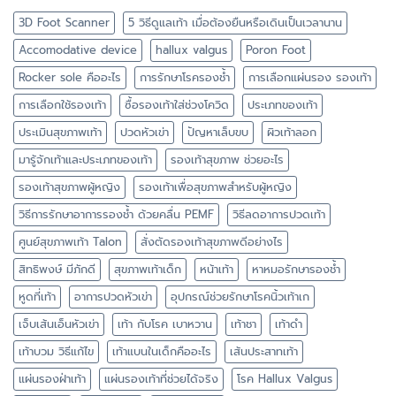
3D Foot Scanner
5 วิธีดูแลเท้า เมื่อต้องยืนหรือเดินเป็นเวลานาน
Accomodative device
hallux valgus
Poron Foot
Rocker sole คืออะไร
การรักษาโรครองช้ำ
การเลือกแผ่นรอง รองเท้า
การเลือกใช้รองเท้า
ซื้อรองเท้าใส่ช่วงโควิด
ประเภทของเท้า
ประเมินสุขภาพเท้า
ปวดหัวเข่า
ปัญหาเล็บขบ
ผิวเท้าลอก
มารู้จักเท้าและประเภทของเท้า
รองเท้าสุขภาพ ช่วยอะไร
รองเท้าสุขภาพผู้หญิง
รองเท้าเพื่อสุขภาพสำหรับผู้หญิง
วิธีการรักษาอาการรองช้ำ ด้วยคลื่น PEMF
วิธีลดอาการปวดเท้า
ศูนย์สุขภาพเท้า Talon
สั่งตัดรองเท้าสุขภาพดีอย่างไร
สิทธิพงษ์ มีภักดี
สุขภาพเท้าเด็ก
หน้าเท้า
หาหมอรักษารองช้ำ
หูดที่เท้า
อาการปวดหัวเข่า
อุปกรณ์ช่วยรักษาโรคนิ้วเท้าเก
เจ็บเส้นเอ็นหัวเข่า
เท้า กับโรค เบาหวาน
เท้าชา
เท้าดำ
เท้าบวม วิธีแก้ไข
เท้าแบนในเด็กคืออะไร
เส้นประสาทเท้า
แผ่นรองฝ่าเท้า
แผ่นรองเท้าที่ช่วยได้จริง
โรค Hallux Valgus