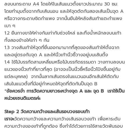
ลงบนกระดาษ A4 โดยให้ในเส้นแนวตั้งยาวประมาณ 30 ซม.
โดยทำมุมตั้งฉากกับเส้นนอน และให้จุดตัดกันสองเส้นเป็นจุด A
หรือวางกระดาษชิดกำแพง จากนั้นยืนให้หลังส้นเท้าแตะกำแพง
เบา ๆ
1.2 ยืนกางขาให้ห่างกันเท่ากับช่วงไหล่ และทิ้งน้ำหนักลงบนเท้า
ทั้งสองข้างให้เท่า ๆ กัน
1.3 วางส้นเท้าให้จุดที่ยื่นออกมามากที่สุดของส้นเท้าให้ตั้งฉาก
และอยู่ตรงกับจุด A และให้นิ้วเท้านิ้วชี้วางอยู่บนเส้นตั้ง
1.4 ใช้ไม้บรรทัดสามเหลี่ยมหรือไม้บรรทัดธรรมดา วางทาบลงบน
แนวของนิ้วเท้าที่ยาวที่สุด (อาจจะเป็นนิ้วชี้หรือนิ้วโป้งขึ้นอยู่กับ
แต่ละบุคคล) จากนั้นลากเส้นตรงในแนวนอนอีกเส้นให้ตัดกับ
เส้นในแนวตั้งที่มีอยู่กำหนดให้จุดที่ตัดกันป็นจุด B
*
ข้อควรจำ
การวัดความยาวระหว่างจุด
A และ จุด B เราใช้เป็น
หน่วยเซนติเมตรค่ะ
Step 2
วัดความกว้างและเส้นรอบวงรอบเท้า
เราจะ
วัดความกว้างและความกว้างเส้นรอบวงเท้า เพื่อหาระดับ
ความกว้างของเท้าที่ถูกต้อง ซึ่งทำได้ด้วยการใช้สายวัดพันรอบ