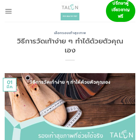
ข้าม
ปรึกษาผู้
เชี่ยวชาญ
ไป
ฟรี
ยัง
เนื้อหา
เลือกรองเท้าสุขภาพ
วิธีการวัดเท้าง่าย ๆ ทำได้ด้วยตัวคุณ
เอง
01
มี.ค.