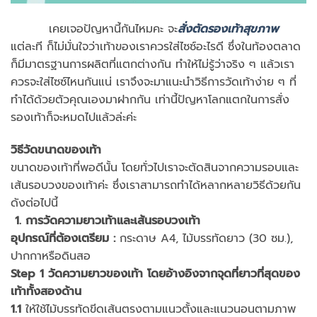
เคยเจอปัญหานี้กันไหมคะ จะ
สั่งตัดรองเท้าสุขภาพ
แต่ละที ก็ไม่มั่นใจว่าเท้าของเราควรใส่ไซซ์อะไรดี ซึ่งในท้องตลาด
ก็มีมาตรฐานการผลิตที่แตกต่างกัน ทำให้ไม่รู้ว่าจริง ๆ แล้วเรา
ควรจะใส่ไซซ์ไหนกันแน่ เราจึงจะมาแนะนำวิธีการวัดเท้าง่าย ๆ ที่
ทำได้ด้วยตัวคุณเองมาฝากกัน เท่านี้ปัญหาโลกแตกในการสั่ง
รองเท้าก็จะหมดไปแล้วล่ะค่ะ
วิธีวัดขนาดของเท้า
ขนาดของเท้าที่พอดีนั้น โดยทั่วไปเราจะตัดสินจากความรอบและ
เส้นรอบวงของเท้าค่ะ ซึ่งเราสามารถทำได้หลากหลายวิธีด้วยกัน
ดังต่อไปนี้
1. การวัดความยาวเท้าและเส้นรอบวงเท้า
อุปกรณ์ที่ต้องเตรียม :
กระดาษ A4, ไม้บรรทัดยาว (30 ซม.),
ปากกาหรือดินสอ
Step 1 วัดความยาวของเท้า โดยอ้างอิงจากจุดที่ยาวที่สุดของ
เท้าทั้งสองด้าน
1.1
ให้ใช้ไม้บรรทัดขีดเส้นตรงตามแนวตั้งและแนวนอนตามภาพ