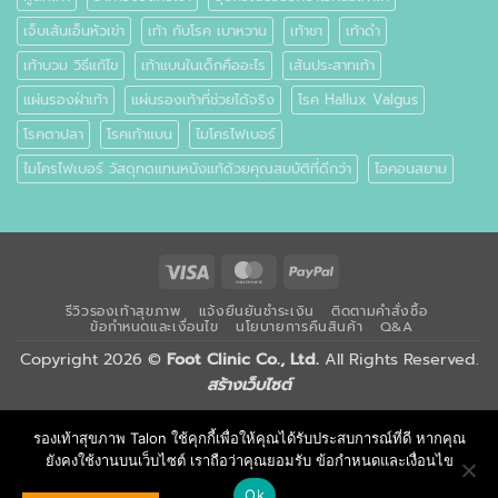
เจ็บเส้นเอ็นหัวเข่า
เท้า กับโรค เบาหวาน
เท้าชา
เท้าดำ
เท้าบวม วิธีแก้ไข
เท้าแบนในเด็กคืออะไร
เส้นประสาทเท้า
แผ่นรองฝ่าเท้า
แผ่นรองเท้าที่ช่วยได้จริง
โรค Hallux Valgus
โรคตาปลา
โรคเท้าแบน
ไมโครไฟเบอร์
ไมโครไฟเบอร์ วัสดุทดแทนหนังแท้ด้วยคุณสมบัติที่ดีกว่า
ไอคอนสยาม
Visa
MasterCard
PayPal
รีวิวรองเท้าสุขภาพ
แจ้งยืนยันชำระเงิน
ติดตามคำสั่งซื้อ
ข้อกำหนดและเงื่อนไข
นโยบายการคืนสินค้า
Q&A
Copyright 2026 ©
Foot Clinic Co., Ltd.
All Rights Reserved.
สร้างเว็บไซต์
รองเท้าสุขภาพ Talon ใช้คุกกี้เพื่อให้คุณได้รับประสบการณ์ที่ดี หากคุณ
ยังคงใช้งานบนเว็บไซต์ เราถือว่าคุณยอมรับ ข้อกำหนดและเงื่อนไข
Ok