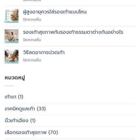
10
แนะนำ
เหตุผล
ผู้สูงอายุควรใส่รองเท้าแบบไหน
ที่
บน
ปิดความเห็น
คุณ
ผู้
ควร
สูง
รองเท้าสุขภาพกับรองเท้าธรรมดาต่างกันอย่างไร
สั่ง
อายุ
ตัด
บน
ปิดความเห็น
ควร
รองเท้า
รองเท้า
ใส่
เพื่อ
สุขภาพ
รองเท้า
วิธีลดอาการปวดเท้า
สุขภาพ
กับ
แบบ
แทนที่
บน
ปิดความเห็น
รองเท้า
ไหน
จะ
วิธี
ธรรมดา
ซื้อ
ลด
ต่าง
สำเร็จรูป
อาการ
หมวดหมู่
กัน
ทั่วไป
ปวด
อย่างไร
เท้า
เท้าเก
(1)
เทคนิคดูแลเท้า
(33)
นิ้วเท้าเอียง
(1)
เลือกรองเท้าสุขภาพ
(70)