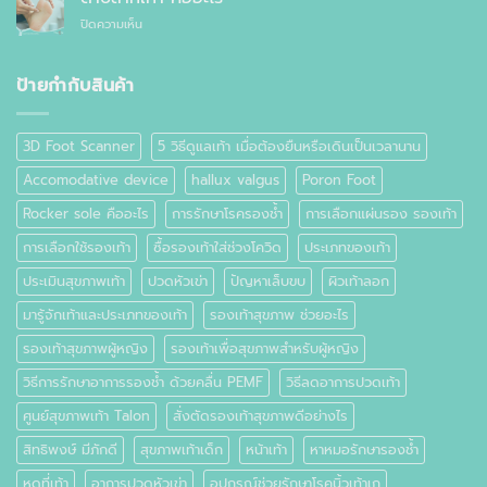
สำเร็จรูป
อาการ
กัน
ทั่วไป
บน
ปิดความเห็น
ปวด
อย่างไร
ตาปลา
เท้า
ที่
เท้า
ป้ายกำกับสินค้า
คือ
อะไร
3D Foot Scanner
5 วิธีดูแลเท้า เมื่อต้องยืนหรือเดินเป็นเวลานาน
Accomodative device
hallux valgus
Poron Foot
Rocker sole คืออะไร
การรักษาโรครองช้ำ
การเลือกแผ่นรอง รองเท้า
การเลือกใช้รองเท้า
ซื้อรองเท้าใส่ช่วงโควิด
ประเภทของเท้า
ประเมินสุขภาพเท้า
ปวดหัวเข่า
ปัญหาเล็บขบ
ผิวเท้าลอก
มารู้จักเท้าและประเภทของเท้า
รองเท้าสุขภาพ ช่วยอะไร
รองเท้าสุขภาพผู้หญิง
รองเท้าเพื่อสุขภาพสำหรับผู้หญิง
วิธีการรักษาอาการรองช้ำ ด้วยคลื่น PEMF
วิธีลดอาการปวดเท้า
ศูนย์สุขภาพเท้า Talon
สั่งตัดรองเท้าสุขภาพดีอย่างไร
สิทธิพงษ์ มีภักดี
สุขภาพเท้าเด็ก
หน้าเท้า
หาหมอรักษารองช้ำ
หูดที่เท้า
อาการปวดหัวเข่า
อุปกรณ์ช่วยรักษาโรคนิ้วเท้าเก