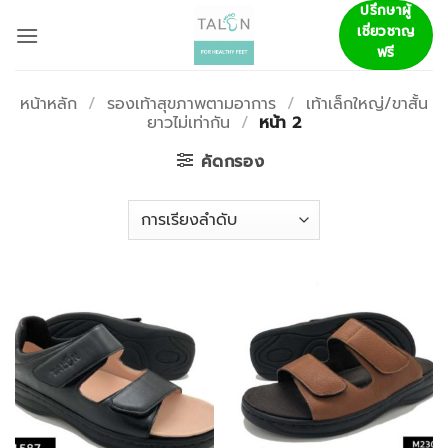
ข้าม
ปรึกษาผู้
เชี่ยวชาญ
ไป
ฟรี
ยัง
เนื้อหา
หน้าหลัก
/
รองเท้าสุขภาพตามอาการ
/
เท้าเล็กใหญ่/ขาสั้น
ยาวไม่เท่ากัน
/
หน้า 2
คัดกรอง