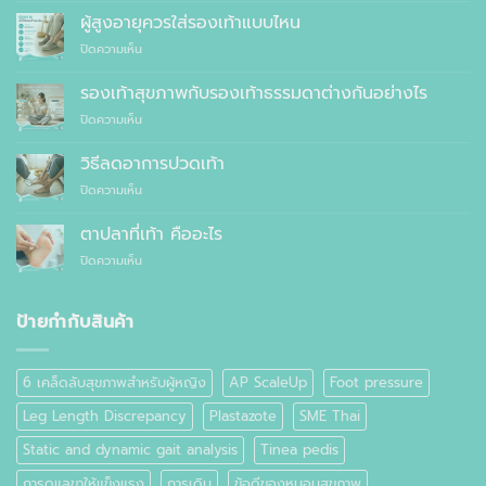
เหตุผล
ผู้สูงอายุควรใส่รองเท้าแบบไหน
ที่
บน
ปิดความเห็น
คุณ
ผู้
ควร
สูง
รองเท้าสุขภาพกับรองเท้าธรรมดาต่างกันอย่างไร
สั่ง
อายุ
ตัด
บน
ปิดความเห็น
ควร
รองเท้า
รองเท้า
ใส่
เพื่อ
สุขภาพ
รองเท้า
วิธีลดอาการปวดเท้า
สุขภาพ
กับ
แบบ
แทนที่
บน
ปิดความเห็น
รองเท้า
ไหน
จะ
วิธี
ธรรมดา
ซื้อ
ลด
ต่าง
ตาปลาที่เท้า คืออะไร
สำเร็จรูป
อาการ
กัน
ทั่วไป
บน
ปิดความเห็น
ปวด
อย่างไร
ตาปลา
เท้า
ที่
เท้า
ป้ายกำกับสินค้า
คือ
อะไร
6 เคล็ดลับสุขภาพสำหรับผู้หญิง
AP ScaleUp
Foot pressure
Leg Length Discrepancy
Plastazote
SME Thai
Static and dynamic gait analysis
Tinea pedis
การดูแลขาให้แข็งแรง
การเดิน
ข้อดีของหมอนสุขภาพ