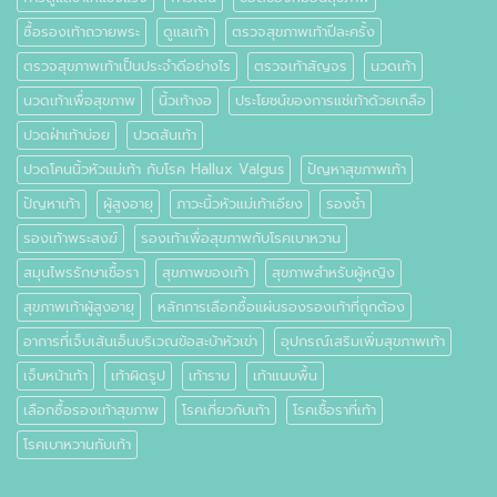
ซื้อรองเท้าถวายพระ
ดูแลเท้า
ตรวจสุขภาพเท้าปีละครั้ง
ตรวจสุขภาพเท้าเป็นประจำดีอย่างไร
ตรวจเท้าสัญจร
นวดเท้า
นวดเท้าเพื่อสุขภาพ
นิ้วเท้างอ
ประโยชน์ของการแช่เท้าด้วยเกลือ
ปวดฝ่าเท้าบ่อย
ปวดส้นเท้า
ปวดโคนนิ้วหัวแม่เท้า กับโรค Hallux Valgus
ปัญหาสุขภาพเท้า
ปัญหาเท้า
ผู้สูงอายุ
ภาวะนิ้วหัวแม่เท้าเอียง
รองช้ำ
รองเท้าพระสงฆ์
รองเท้าเพื่อสุขภาพกับโรคเบาหวาน
สมุนไพรรักษาเชื้อรา
สุขภาพของเท้า
สุขภาพสำหรับผู้หญิง
สุขภาพเท้าผู้สูงอายุ
หลักการเลือกซื้อแผ่นรองรองเท้าที่ถูกต้อง
อาการที่เจ็บเส้นเอ็นบริเวณข้อสะบ้าหัวเข่า
อุปกรณ์เสริมเพิ่มสุขภาพเท้า
เจ็บหน้าเท้า
เท้าผิดรูป
เท้าราบ
เท้าแนบพื้น
เลือกซื้อรองเท้าสุขภาพ
โรคเกี่ยวกับเท้า
โรคเชื้อราที่เท้า
โรคเบาหวานกับเท้า