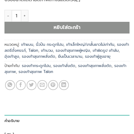
จำนวน รองเท้าสุขภาพหญิง W3237 ชิ้น
หยิบใส่ตะกร้า
หมวดหมู่:
เท้าแบน
,
นิ้วปีน กระดูกโปน
,
เท้าเล็กใหญ่/ขาสั้นยาวไม่เท่ากัน
,
รองเท้า
สตรีตั้งครรภ์
,
Talon
,
เท้าบวม
,
รองเท้าสุขภาพผู้หญิง
,
เท้าผิดรูป เท้าล้ม
,
อุ้งเท้าสูง
,
รองเท้าสุขภาพสั่งตัด
,
ยืนเป็นเวลานาน
,
รองเท้าผู้สูงอายุ
ป้ายกำกับ:
รองเท้ากระดูกโปน
,
รองเท้าสั่งตัด
,
รองเท้าสุขภาพสั่งตัด
,
รองเท้า
สุขภาพ
,
รองเท้าสุขภาพ Talon
คำอธิบาย