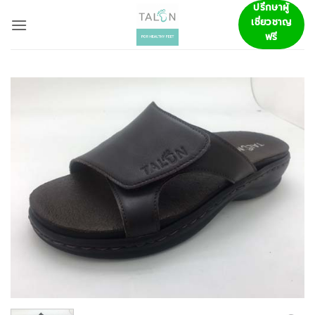
ข้าม
ปรึกษาผู้
เชี่ยวชาญ
ไป
ฟรี
ยัง
เนื้อหา