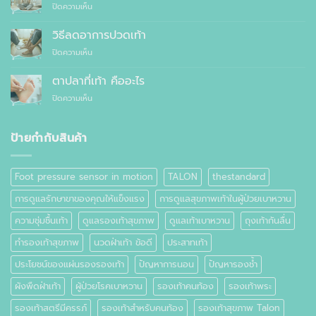
บน
ปิดความเห็น
ควร
รองเท้า
รองเท้า
ใส่
เพื่อ
สุขภาพ
รองเท้า
วิธีลดอาการปวดเท้า
สุขภาพ
กับ
แบบ
แทนที่
บน
ปิดความเห็น
รองเท้า
ไหน
จะ
วิธี
ธรรมดา
ซื้อ
ลด
ต่าง
ตาปลาที่เท้า คืออะไร
สำเร็จรูป
อาการ
กัน
ทั่วไป
บน
ปิดความเห็น
ปวด
อย่างไร
ตาปลา
เท้า
ที่
เท้า
ป้ายกำกับสินค้า
คือ
อะไร
Foot pressure sensor in motion
TALON
thestandard
การดูแลรักษาขาของคุณให้แข็งแรง
การดูแลสุขภาพเท้าในผู้ป่วยเบาหวาน
ความชุ่มชื้นเท้า
ดูแลรองเท้าสุขภาพ
ดูแลเท้าเบาหวาน
ถุงเท้ากันลื่น
ทำรองเท้าสุขภาพ
นวดฝ่าเท้า ข้อดี
ประสาทเท้า
ประโยชน์ของแผ่นรองรองเท้า
ปัญหาการนอน
ปัญหารองช้ำ
ผังพืดฝ่าเท้า
ผู้ป่วยโรคเบาหวาน
รองเท้าคนท้อง
รองเท้าพระ
รองเท้าสตรีมีครรภ์
รองเท้าสำหรับคนท้อง
รองเท้าสุขภาพ Talon