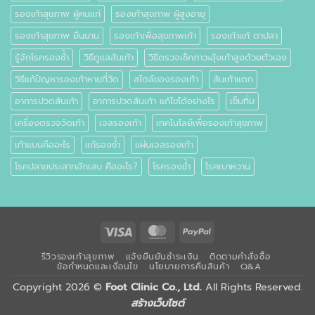
รองเท้าสุขภาพ ผู้คนแก่
รองเท้าสุขภาพ ผู้สูงอายุ
รองเท้าสุขภาพ ยืนนาน
รองเท้าเพื่อสุขภาพเท้า
รองเท้าแก้ ตาปลา
รู้จักโรครองช้ำ
วิธีดูแลส้นเท้า
วิธีตรวจเช็คภาวะอุ้งเท้าสูงด้วยตัวเอง
วิธีแก้ปัญหารองเท้าหายที่วัด
สไตล์ของรองเท้า
ส้นเท้าแตก
อาการปวดส้นเท้า
อาการปวดส้นเท้า แก้ไขได้อย่างไร
เข็มทิ่ม
เครื่องตรวจวัดเท้า
เจลรองเท้า
เทคโนโลยีเพื่อรองเท้าสุขภาพ
เท้าแบนคืออะไร
แก้รองช้ำ
แผ่นเจลรองเท้า
โรคปลายประสาทอักเสบ คืออะไร?
โรครองช้ำ
โรคเบาหวาน
Visa
MasterCard
PayPal
รีวิวรองเท้าสุขภาพ
แจ้งยืนยันชำระเงิน
ติดตามคำสั่งซื้อ
ข้อกำหนดและเงื่อนไข
นโยบายการคืนสินค้า
Q&A
Copyright 2026 ©
Foot Clinic Co., Ltd.
All Rights Reserved.
สร้างเว็บไซต์