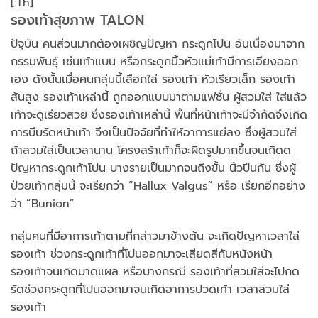
[:Th]
รองเท้าสุขภาพ TALON
ปัจุบัน คนส่วนมากต้องเผชิญปัญหา กระดูกโปน อันเนื่องมาจาก
กรรมพันธุ์ เช่นเท้าแบน หรือกระดูกนิ้วหัวแม่เท้ามีการเอียงออก
เอง ดังนั้นเมื่อคนกลุ่มนี้เลือกใส่ รองเท้า หัวเรียวเล็ก รองเท้า
ส้นสูง รองเท้าเหล่านี้ ถูกออกแบบมาตามแฟชั่น ผู้สวมใส่ ใส่แล้ว
เท้าจะดูเรียวสวย ซึ่งรองเท้าเหล่านี้ พื้นที่หน้าเท้าจะมีจำกัดจึงเกิด
การบีบรัดหน้าเท้า จึงเป็นปัจจัยที่ทำให้อาการแย่ลง ซึ่งผู้สวมใส่
ถ้าสวมใส่เป็นเวลานาน โครงสร้าเท้าก็จะผิดรูปมากขึ้นจนเกิดด
ปัญหากระดูกเท้าโปน บางรายเป็นมากจนถึงขั้น นิ้วปีนกัน ซึ่งผู้
ป่วยเท้ากลุ่มนี้ จะเรียกว่า “Hallux Valgus” หรือ เรียกอีกอย่าง
ว่า “Bunion”
กลุ่มคนที่มีอาการเท้าตามที่กล่าวมาข้างต้น จะเกิดปัญหาเวลาใส่
รองเท้า ช่วงกระดูกเท้าที่โปนออกมาจะเสียดสีกับหนังหน้า
รองเท้าจนเกิดบาดแผล หรือบางกรณี รองเท้าที่สวมใส่จะไปกด
รัดช่วงกระดูกที่โปนออกมาจนเกิดอาการปวดเท้า เวลาสวมใส่
รองเท้า