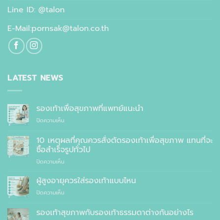
Line ID: @talon
E-Mail:pornsak@talon.co.th
LATEST NEWS
รองเท้าเพื่อสุขภาพที่แพทย์แนะนำ
บน
ปิดความเห็น
รองเท้า
เพื่อ
10 เหตุผลที่คุณควรสั่งตัดรองเท้าเพื่อสุขภาพ แทนที่จะ
สุขภาพ
ซื้อสำเร็จรูปทั่วไป
ที่
บน
ปิดความเห็น
แพทย์
10
แนะนำ
เหตุผล
ผู้สูงอายุควรใส่รองเท้าแบบไหน
ที่
บน
ปิดความเห็น
คุณ
ผู้
ควร
สูง
รองเท้าสุขภาพกับรองเท้าธรรมดาต่างกันอย่างไร
สั่ง
อายุ
ตัด