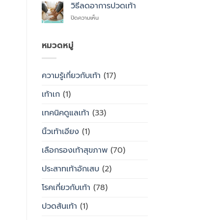
สุขภาพ
ไหน
วิธีลดอาการปวดเท้า
ซื้อ
กับ
สำเร็จรูป
บน
ปิดความเห็น
รองเท้า
ทั่วไป
วิธี
ธรรมดา
ลด
ต่าง
อาการ
หมวดหมู่
กัน
ปวด
อย่างไร
เท้า
ความรู้เกี่ยวกับเท้า
(17)
เท้าเก
(1)
เทคนิคดูแลเท้า
(33)
นิ้วเท้าเอียง
(1)
เลือกรองเท้าสุขภาพ
(70)
ประสาทเท้าอักเสบ
(2)
โรคเกี่ยวกับเท้า
(78)
ปวดส้นเท้า
(1)