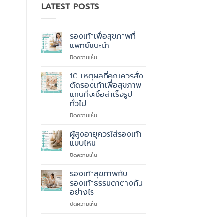
LATEST POSTS
รองเท้าเพื่อสุขภาพที่
แพทย์แนะนำ
บน
ปิดความเห็น
รองเท้า
เพื่อ
10 เหตุผลที่คุณควรสั่ง
สุขภาพ
ตัดรองเท้าเพื่อสุขภาพ
ที่
แทนที่จะซื้อสำเร็จรูป
แพทย์
ทั่วไป
แนะนำ
บน
ปิดความเห็น
10
เหตุผล
ผู้สูงอายุควรใส่รองเท้า
ที่
แบบไหน
คุณ
บน
ปิดความเห็น
ควร
ผู้
สั่ง
สูง
รองเท้าสุขภาพกับ
ตัด
อายุ
รองเท้า
รองเท้าธรรมดาต่างกัน
ควร
เพื่อ
อย่างไร
ใส่
สุขภาพ
บน
ปิดความเห็น
รองเท้า
แทนที่
รองเท้า
แบบ
จะ