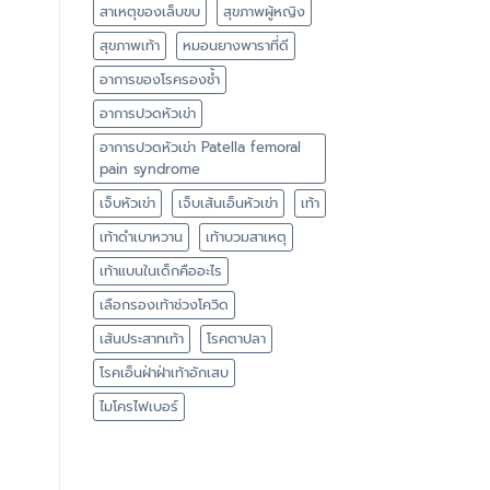
สาเหตุของเล็บขบ
สุขภาพผู้หญิง
สุขภาพเท้า
หมอนยางพาราที่ดี
อาการของโรครองช้ำ
อาการปวดหัวเข่า
อาการปวดหัวเข่า Patella femoral
pain syndrome
เจ็บหัวเข่า
เจ็บเส้นเอ็นหัวเข่า
เท้า
เท้าดำเบาหวาน
เท้าบวมสาเหตุ
เท้าแบนในเด็กคืออะไร
เลือกรองเท้าช่วงโควิด
เส้นประสาทเท้า
โรคตาปลา
โรคเอ็นฝ่าฝ่าเท้าอักเสบ
ไมโครไฟเบอร์