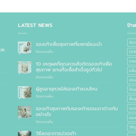
LATEST NEWS
ป้า
Acc
รองเท้าเพื่อสุขภาพที่แพทย์แนะนำ
ok
บน
Ort
ปิดความเห็น
รองเท้า
การ
เพื่อ
10 เหตุผลที่คุณควรสั่งตัดรองเท้าเพื่อ
สุขภาพ
สุขภาพ แทนที่จะซื้อสำเร็จรูปทั่วไป
คลื
ที่
บน
ปิดความเห็น
แพทย์
ประเ
10
แนะนำ
เหตุผล
ผู้สูงอายุควรใส่รองเท้าแบบไหน
ปัญ
ที่
บน
ปิดความเห็น
คุณ
ฟื้นฟ
ผู้
ควร
สูง
รองเท้าสุขภาพกับรองเท้าธรรมดาต่างกัน
สั่ง
รองเ
อายุ
ตัด
อย่างไร
ควร
รอง
รองเท้า
บน
ปิดความเห็น
ใส่
เพื่อ
รองเท้า
วิธี
รองเท้า
สุขภาพ
สุขภาพ
แบบ
วิธีลดอาการปวดเท้า
แทนที่