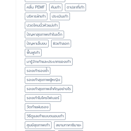
คลื่น PEMF
คันเท้า
ตาปลาที่เท้า
บริหารฝ่าเท้า
ประเมินเท้า
ปวดโคนนิ้วหัวแม่เท้า
ปัญหาสุขภาพเท้าในเด็ก
ปัญหาเล็บขบ
ผิวเท้าลอก
ฟื้นฟูเท้า
มารู้จักเท้าและประเภทของเท้า
รองเท้ารองช้ำ
รองเท้าสุขภาพผู้หญิง
รองเท้าสุขภาพสำคัญอย่างไร
รองเท้าไมโครไฟเบอร์
วัดทำแผ่นรอง
วิธีดูแลเท้าแบบถนอมเท้า
ศูนย์สุขภาพเท้า
สยามทาคาชิมายะ