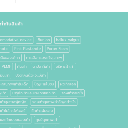
ยกำกับสินค้า
omodative device
Bunion
hallux valgus
hotic
Pink Plastazote
Poron Foam
เดินของเด็กๆ
การเลือกรองเท้าสุขภาพ
่น PEMF
คันเท้า
ตาปลาที่เท้า
บริหารฝ่าเท้า
มินเท้า
ปวดโคนนิ้วหัวแม่เท้า
หาสุขภาพเท้าในเด็ก
ปัญหาเล็บขบ
ผิวเท้าลอก
ูเท้า
มารู้จักเท้าและประเภทของเท้า
รองเท้ารองช้ำ
ท้าสุขภาพผู้หญิง
รองเท้าสุขภาพสำคัญอย่างไร
เท้าไมโครไฟเบอร์
วัดทำแผ่นรอง
ดูแลเท้าแบบถนอมเท้า
ศูนย์สุขภาพเท้า