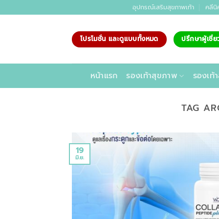
ข้าม
อุปกรณ์เสริมสุขภาพเท้า
คลีนิ
ไป
ยัง
โปรโมชั่น และดูแบบทั้งหมด
ปรึกษาผู้เชี
เนื้อหา
หน้าแรก
รองเท้าสุขภาพ
รองเท้า
TAG AR
19
มิ.ย.