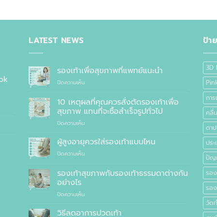
LATEST NEWS
ป้า
3D 
รองเท้าเพื่อสุขภาพที่แพทย์แนะนำ
ok
บน
Pin
ปิดความเห็น
รองเท้า
การ
เพื่อ
10 เหตุผลที่คุณควรสั่งตัดรองเท้าเพื่อ
สุขภาพ
สุขภาพ แทนที่จะซื้อสำเร็จรูปทั่วไป
คลื
ที่
บน
ปิดความเห็น
แพทย์
ตาปล
10
แนะนำ
เหตุผล
ผู้สูงอายุควรใส่รองเท้าแบบไหน
ประเ
ที่
บน
ปิดความเห็น
คุณ
ปัญ
ผู้
ควร
สูง
รองเท้าสุขภาพกับรองเท้าธรรมดาต่างกัน
สั่ง
รอง
อายุ
ตัด
อย่างไร
ควร
รองเ
รองเท้า
บน
ปิดความเห็น
ใส่
เพื่อ
รองเท้า
วัด
รองเท้า
สุขภาพ
สุขภาพ
แบบ
วิธีลดอาการปวดเท้า
แทนที่