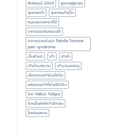
สิทธิพงษ์ มีภักดี
สุขภาพผู้หญิง
สุขภาพเท้า
สุขภาพเท้าเด็ก
หมอนยางพาราที่ดี
อาการของโรครองช้ำ
อาการปวดหัวเข่า Patella femoral
pain syndrome
เจ็บหัวเข่า
เท้า
เท้าดำ
เท้าดำเบาหวาน
เท้าบวมสาเหตุ
เลือกรองเท้าช่วงโควิด
แผ่นรองเท้าที่ช่วยได้จริง
โรค Hallux Valgus
โรคเอ็นฝ่าฝ่าเท้าอักเสบ
ไอคอนสยาม