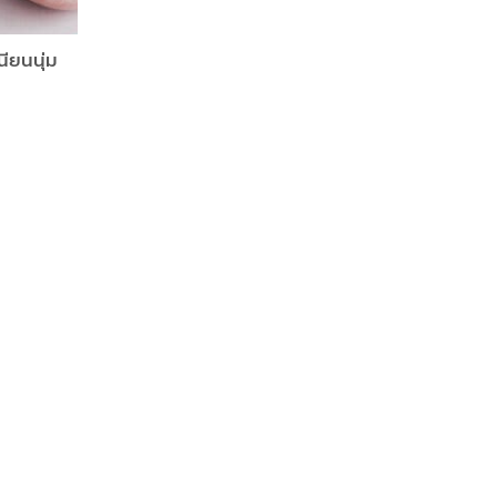
นียนนุ่ม