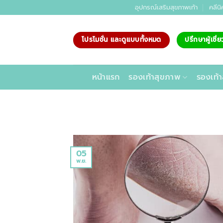
ข้าม
อุปกรณ์เสริมสุขภาพเท้า
คลีนิ
ไป
ยัง
โปรโมชั่น และดูแบบทั้งหมด
ปรึกษาผู้เชี
เนื้อหา
หน้าแรก
รองเท้าสุขภาพ
รองเท้า
05
พ.ย.