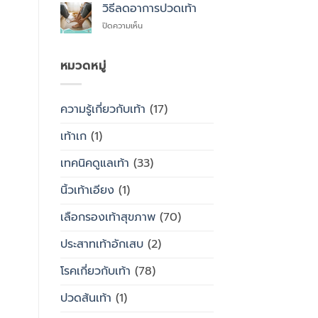
สุขภาพ
ไหน
วิธีลดอาการปวดเท้า
ซื้อ
กับ
สำเร็จรูป
บน
ปิดความเห็น
รองเท้า
ทั่วไป
วิธี
ธรรมดา
ลด
ต่าง
อาการ
หมวดหมู่
กัน
ปวด
อย่างไร
เท้า
ความรู้เกี่ยวกับเท้า
(17)
เท้าเก
(1)
เทคนิคดูแลเท้า
(33)
นิ้วเท้าเอียง
(1)
เลือกรองเท้าสุขภาพ
(70)
ประสาทเท้าอักเสบ
(2)
โรคเกี่ยวกับเท้า
(78)
ปวดส้นเท้า
(1)