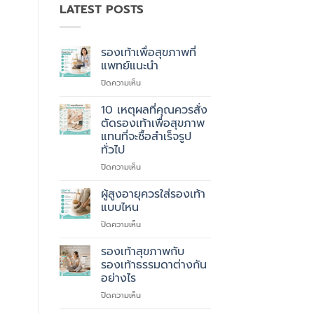
LATEST POSTS
รองเท้าเพื่อสุขภาพที่
แพทย์แนะนำ
บน
ปิดความเห็น
รองเท้า
เพื่อ
10 เหตุผลที่คุณควรสั่ง
สุขภาพ
ตัดรองเท้าเพื่อสุขภาพ
ที่
แทนที่จะซื้อสำเร็จรูป
แพทย์
ทั่วไป
แนะนำ
บน
ปิดความเห็น
10
เหตุผล
ผู้สูงอายุควรใส่รองเท้า
ที่
แบบไหน
คุณ
บน
ปิดความเห็น
ควร
ผู้
สั่ง
สูง
รองเท้าสุขภาพกับ
ตัด
อายุ
รองเท้า
รองเท้าธรรมดาต่างกัน
ควร
เพื่อ
อย่างไร
ใส่
สุขภาพ
บน
ปิดความเห็น
รองเท้า
แทนที่
รองเท้า
แบบ
จะ