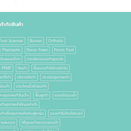
ยกำกับสินค้า
Foot Scanner
Bunion
Orthotic
k Plastazote
Poron Foam
Poron Foot
เดินของเด็กๆ
การเลือกรองเท้าสุขภาพ
่น PEMF
คันเท้า
ซื้อรองเท้าใส่ช่วงโควิด
าที่เท้า
บริหารฝ่าเท้า
ประเมินสุขภาพเท้า
มินเท้า
ปวดโคนนิ้วหัวแม่เท้า
หาสุขภาพเท้าในเด็ก
ฟื้นฟูเท้า
รองเท้ารองช้ำ
เท้าสุขภาพสำคัญอย่างไร
ท้าเพื่อสุขภาพสำหรับผู้หญิง
รองเท้าไมโครไฟเบอร์
ทำแผ่นรอง
วิธีดูแลเท้าแบบถนอมเท้า