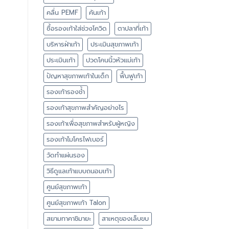
คลื่น PEMF
คันเท้า
ซื้อรองเท้าใส่ช่วงโควิด
ตาปลาที่เท้า
บริหารฝ่าเท้า
ประเมินสุขภาพเท้า
ประเมินเท้า
ปวดโคนนิ้วหัวแม่เท้า
ปัญหาสุขภาพเท้าในเด็ก
ฟื้นฟูเท้า
รองเท้ารองช้ำ
รองเท้าสุขภาพสำคัญอย่างไร
รองเท้าเพื่อสุขภาพสำหรับผู้หญิง
รองเท้าไมโครไฟเบอร์
วัดทำแผ่นรอง
วิธีดูแลเท้าแบบถนอมเท้า
ศูนย์สุขภาพเท้า
ศูนย์สุขภาพเท้า Talon
สยามทาคาชิมายะ
สาเหตุของเล็บขบ