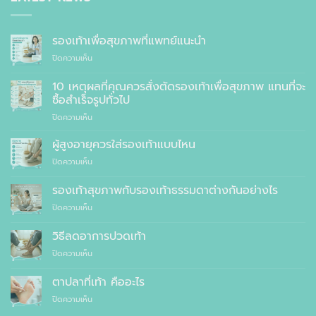
รองเท้าเพื่อสุขภาพที่แพทย์แนะนำ
บน
ปิดความเห็น
รองเท้า
เพื่อ
10 เหตุผลที่คุณควรสั่งตัดรองเท้าเพื่อสุขภาพ แทนที่จะ
สุขภาพ
ซื้อสำเร็จรูปทั่วไป
ที่
บน
ปิดความเห็น
แพทย์
10
แนะนำ
เหตุผล
ผู้สูงอายุควรใส่รองเท้าแบบไหน
ที่
บน
ปิดความเห็น
คุณ
ผู้
ควร
สูง
รองเท้าสุขภาพกับรองเท้าธรรมดาต่างกันอย่างไร
สั่ง
อายุ
ตัด
บน
ปิดความเห็น
ควร
รองเท้า
รองเท้า
ใส่
เพื่อ
สุขภาพ
รองเท้า
วิธีลดอาการปวดเท้า
สุขภาพ
กับ
แบบ
แทนที่
บน
ปิดความเห็น
รองเท้า
ไหน
จะ
วิธี
ธรรมดา
ซื้อ
ลด
ต่าง
ตาปลาที่เท้า คืออะไร
สำเร็จรูป
อาการ
กัน
ทั่วไป
บน
ปิดความเห็น
ปวด
อย่างไร
ตาปลา
เท้า