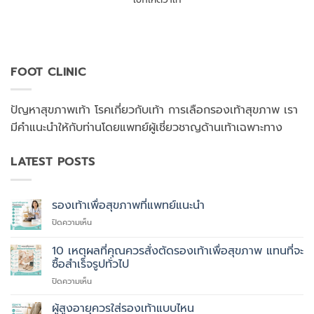
FOOT CLINIC
ปัญหาสุขภาพเท้า โรคเกี่ยวกับเท้า การเลือกรองเท้าสุขภาพ เรา
มีคำแนะนำให้กับท่านโดยแพทย์ผู้เชี่ยวชาญด้านเท้าเฉพาะทาง
LATEST POSTS
รองเท้าเพื่อสุขภาพที่แพทย์แนะนำ
บน
ปิดความเห็น
รองเท้า
เพื่อ
10 เหตุผลที่คุณควรสั่งตัดรองเท้าเพื่อสุขภาพ แทนที่จะ
สุขภาพ
ซื้อสำเร็จรูปทั่วไป
ที่
บน
ปิดความเห็น
แพทย์
10
แนะนำ
เหตุผล
ผู้สูงอายุควรใส่รองเท้าแบบไหน