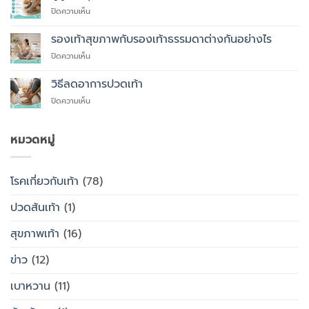
ที่
บน
ปิดความเห็น
คุณ
ผู้
ควร
สูง
รองเท้าสุขภาพกับรองเท้าธรรมดาต่างกันอย่างไร
สั่ง
อายุ
ตัด
บน
ปิดความเห็น
ควร
รองเท้า
รองเท้า
ใส่
เพื่อ
สุขภาพ
รองเท้า
วิธีลดอาการปวดเท้า
สุขภาพ
กับ
แบบ
แทนที่
บน
ปิดความเห็น
รองเท้า
ไหน
จะ
วิธี
ธรรมดา
ซื้อ
ลด
ต่าง
สำเร็จรูป
อาการ
หมวดหมู่
กัน
ทั่วไป
ปวด
อย่างไร
เท้า
โรคเกี่ยวกับเท้า
(78)
ปวดส้นเท้า
(1)
สุขภาพเท้า
(16)
ข่าว
(12)
เบาหวาน
(11)