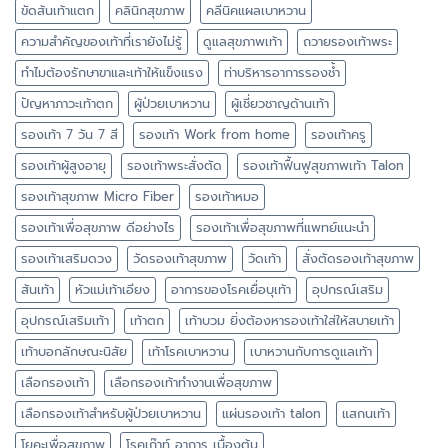
ขัดส้นเท้าแตก
คลินิกสุขภาพ
คลีนิคแผลเบาหวาน
ความสำคัญของเท้าที่เรายังไม่รู้
ดูแลสุขภาพเท้า
ถวายรองเท้าพระ
ทำไมต้องรักษาขาและเท้าให้แข็งแรง
ท่าบริหารอาการรองช้ำ
ปัญหาภาวะเท้าตก
ผู้ป่วยเบาหวาน
ผู้เชี่ยวชาญด้านเท้า
รองเท้า 7 วัน 7 สี
รองเท้า Work from home
รองเท้าครู
รองเท้าผู้สูงอายุ
รองเท้าพระสั่งตัด
รองเท้าฟื้นฟูสุขภาพเท้า Talon
รองเท้าสุขภาพ Micro Fiber
รองเท้าหมอ
รองเท้าเพื่อสุขภาพ ดีอย่างไร
รองเท้าเพื่อสุขภาพที่แพทย์แนะนำ
รองเท้าเสริมดวง
วัดรองเท้าสุขภาพ
วัดเท้า
สั่งตัดรองเท้าสุขภาพ
ส้นเท้า
หัวแม่เท้าเอียง
อาการของโรคเยื่อบุเท้า
อุปกรณ์เสริม
อุปกรณ์เสริมเท้า
เท้าตก
เท้าบวม ยิ่งต้องหารองเท้าใส่ให้สบายเท้า
เท้าบอกลักษณะนิสัย
เท้าโรคเบาหวาน
เบาหวานกับการดูแลเท้า
เลือกรองเท้า
เลือกรองเท้าทำงานเพื่อสุขภาพ
เลือกรองเท้าสำหรับผู้ป่วยเบาหวาน
แผ่นรองเท้า talon
แสกนเท้า
โยคะเพื่อสุขภาพ
โรคเก๊าท์ อาการ เบื้องต้น