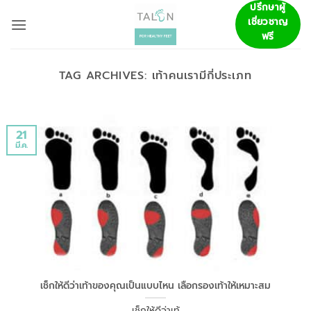
ข้าม
ปรึกษาผู้
เชี่ยวชาญ
ไป
ฟรี
ยัง
เนื้อหา
TAG ARCHIVES:
เท้าคนเรามีกี่ประเภท
21
มี.ค.
เช็กให้ดีว่าเท้าของคุณเป็นแบบไหน เลือกรองเท้าให้เหมาะสม
เช็กให้ดีว่าเท้