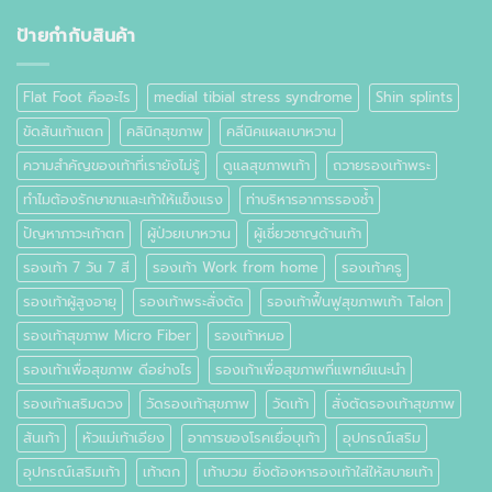
ที่
เท้า
ป้ายกำกับสินค้า
คือ
อะไร
Flat Foot คืออะไร
medial tibial stress syndrome
Shin splints
ขัดส้นเท้าแตก
คลินิกสุขภาพ
คลีนิคแผลเบาหวาน
ความสำคัญของเท้าที่เรายังไม่รู้
ดูแลสุขภาพเท้า
ถวายรองเท้าพระ
ทำไมต้องรักษาขาและเท้าให้แข็งแรง
ท่าบริหารอาการรองช้ำ
ปัญหาภาวะเท้าตก
ผู้ป่วยเบาหวาน
ผู้เชี่ยวชาญด้านเท้า
รองเท้า 7 วัน 7 สี
รองเท้า Work from home
รองเท้าครู
รองเท้าผู้สูงอายุ
รองเท้าพระสั่งตัด
รองเท้าฟื้นฟูสุขภาพเท้า Talon
รองเท้าสุขภาพ Micro Fiber
รองเท้าหมอ
รองเท้าเพื่อสุขภาพ ดีอย่างไร
รองเท้าเพื่อสุขภาพที่แพทย์แนะนำ
รองเท้าเสริมดวง
วัดรองเท้าสุขภาพ
วัดเท้า
สั่งตัดรองเท้าสุขภาพ
ส้นเท้า
หัวแม่เท้าเอียง
อาการของโรคเยื่อบุเท้า
อุปกรณ์เสริม
อุปกรณ์เสริมเท้า
เท้าตก
เท้าบวม ยิ่งต้องหารองเท้าใส่ให้สบายเท้า