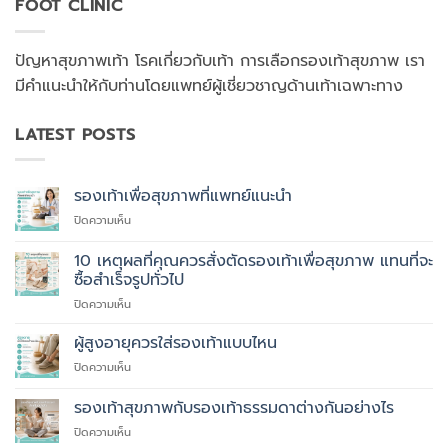
FOOT CLINIC
ปัญหาสุขภาพเท้า โรคเกี่ยวกับเท้า การเลือกรองเท้าสุขภาพ เรา
มีคำแนะนำให้กับท่านโดยแพทย์ผู้เชี่ยวชาญด้านเท้าเฉพาะทาง
LATEST POSTS
รองเท้าเพื่อสุขภาพที่แพทย์แนะนำ
บน
ปิดความเห็น
รองเท้า
เพื่อ
10 เหตุผลที่คุณควรสั่งตัดรองเท้าเพื่อสุขภาพ แทนที่จะ
สุขภาพ
ซื้อสำเร็จรูปทั่วไป
ที่
บน
ปิดความเห็น
แพทย์
10
แนะนำ
เหตุผล
ผู้สูงอายุควรใส่รองเท้าแบบไหน
ที่
บน
ปิดความเห็น
คุณ
ผู้
ควร
สูง
รองเท้าสุขภาพกับรองเท้าธรรมดาต่างกันอย่างไร
สั่ง
อายุ
ตัด
บน
ปิดความเห็น
ควร
รองเท้า