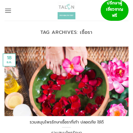
ข้าม
ปรึกษาผู้
เชี่ยวชาญ
ไป
ฟรี
ยัง
เนื้อหา
TAG ARCHIVES:
เชื้อรา
18
ธ.ค.
รวมสมุนไพรรักษาเชื้อราที่เท้า ปลอดภัย ใช้ดี
รวมสมุนไพรรักษา