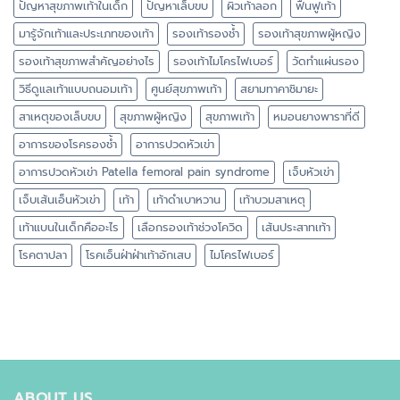
ปัญหาสุขภาพเท้าในเด็ก
ปัญหาเล็บขบ
ผิวเท้าลอก
ฟื้นฟูเท้า
มารู้จักเท้าและประเภทของเท้า
รองเท้ารองช้ำ
รองเท้าสุขภาพผู้หญิง
รองเท้าสุขภาพสำคัญอย่างไร
รองเท้าไมโครไฟเบอร์
วัดทำแผ่นรอง
วิธีดูแลเท้าแบบถนอมเท้า
ศูนย์สุขภาพเท้า
สยามทาคาชิมายะ
สาเหตุของเล็บขบ
สุขภาพผู้หญิง
สุขภาพเท้า
หมอนยางพาราที่ดี
อาการของโรครองช้ำ
อาการปวดหัวเข่า
อาการปวดหัวเข่า Patella femoral pain syndrome
เจ็บหัวเข่า
เจ็บเส้นเอ็นหัวเข่า
เท้า
เท้าดำเบาหวาน
เท้าบวมสาเหตุ
เท้าแบนในเด็กคืออะไร
เลือกรองเท้าช่วงโควิด
เส้นประสาทเท้า
โรคตาปลา
โรคเอ็นฝ่าฝ่าเท้าอักเสบ
ไมโครไฟเบอร์
ABOUT US