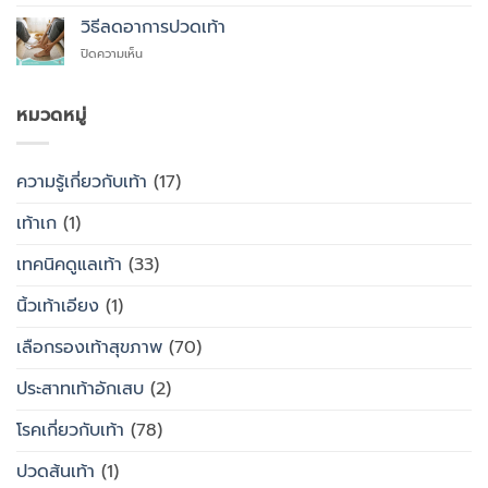
รองเท้า
ใส่
เพื่อ
สุขภาพ
รองเท้า
วิธีลดอาการปวดเท้า
สุขภาพ
กับ
แบบ
แทนที่
บน
ปิดความเห็น
รองเท้า
ไหน
จะ
วิธี
ธรรมดา
ซื้อ
ลด
ต่าง
สำเร็จรูป
อาการ
หมวดหมู่
กัน
ทั่วไป
ปวด
อย่างไร
เท้า
ความรู้เกี่ยวกับเท้า
(17)
เท้าเก
(1)
เทคนิคดูแลเท้า
(33)
นิ้วเท้าเอียง
(1)
เลือกรองเท้าสุขภาพ
(70)
ประสาทเท้าอักเสบ
(2)
โรคเกี่ยวกับเท้า
(78)
ปวดส้นเท้า
(1)