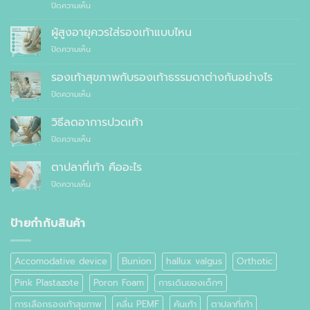
บน
ปิดความเห็น
แพทย์
10
แนะนำ
เหตุผล
ผู้สูงอายุควรใส่รองเท้าแบบไหน
ที่
บน
ปิดความเห็น
คุณ
ผู้
ควร
สูง
รองเท้าสุขภาพกับรองเท้าธรรมดาต่างกันอย่างไร
สั่ง
อายุ
ตัด
บน
ปิดความเห็น
ควร
รองเท้า
รองเท้า
ใส่
เพื่อ
สุขภาพ
รองเท้า
วิธีลดอาการปวดเท้า
สุขภาพ
กับ
แบบ
แทนที่
บน
ปิดความเห็น
รองเท้า
ไหน
จะ
วิธี
ธรรมดา
ซื้อ
ลด
ต่าง
ตาปลาที่เท้า คืออะไร
สำเร็จรูป
อาการ
กัน
ทั่วไป
บน
ปิดความเห็น
ปวด
อย่างไร
ตาปลา
เท้า
ที่
เท้า
ป้ายกำกับสินค้า
คือ
อะไร
Accomodative device
Bunion
hallux valgus
Orthotic
Pink Plastazote
Poron Foam
การเดินของเด็กๆ
การเลือกรองเท้าสุขภาพ
คลื่น PEMF
คันเท้า
ตาปลาที่เท้า