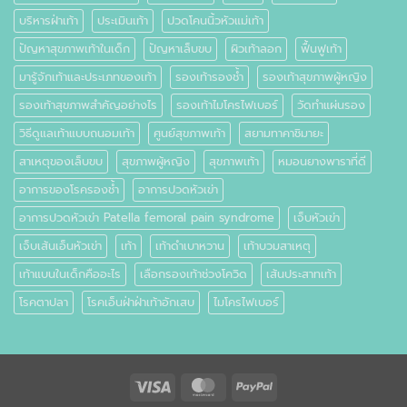
บริหารฝ่าเท้า
ประเมินเท้า
ปวดโคนนิ้วหัวแม่เท้า
ปัญหาสุขภาพเท้าในเด็ก
ปัญหาเล็บขบ
ผิวเท้าลอก
ฟื้นฟูเท้า
มารู้จักเท้าและประเภทของเท้า
รองเท้ารองช้ำ
รองเท้าสุขภาพผู้หญิง
รองเท้าสุขภาพสำคัญอย่างไร
รองเท้าไมโครไฟเบอร์
วัดทำแผ่นรอง
วิธีดูแลเท้าแบบถนอมเท้า
ศูนย์สุขภาพเท้า
สยามทาคาชิมายะ
สาเหตุของเล็บขบ
สุขภาพผู้หญิง
สุขภาพเท้า
หมอนยางพาราที่ดี
อาการของโรครองช้ำ
อาการปวดหัวเข่า
อาการปวดหัวเข่า Patella femoral pain syndrome
เจ็บหัวเข่า
เจ็บเส้นเอ็นหัวเข่า
เท้า
เท้าดำเบาหวาน
เท้าบวมสาเหตุ
เท้าแบนในเด็กคืออะไร
เลือกรองเท้าช่วงโควิด
เส้นประสาทเท้า
โรคตาปลา
โรคเอ็นฝ่าฝ่าเท้าอักเสบ
ไมโครไฟเบอร์
Visa
MasterCard
PayPal