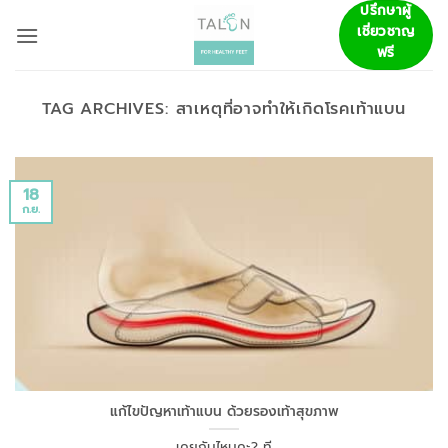
ข้าม
ปรึกษาผู้
เชี่ยวชาญ
ไป
ฟรี
ยัง
เนื้อหา
TAG ARCHIVES:
สาเหตุที่อาจทำให้เกิดโรคเท้าแบน
18
ก.ย.
แก้ไขปัญหาเท้าแบน ด้วยรองเท้าสุขภาพ
เคยกันไหมคะ? ที