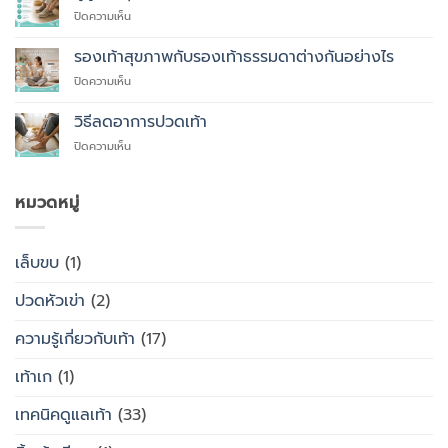
ที่
บน
ปิดความเห็น
คุณ
ผู้
ควร
สูง
รองเท้าสุขภาพกับรองเท้าธรรมดาต่างกันอย่างไร
สั่ง
อายุ
ตัด
บน
ปิดความเห็น
ควร
รองเท้า
รองเท้า
ใส่
เพื่อ
สุขภาพ
รองเท้า
วิธีลดอาการปวดเท้า
สุขภาพ
กับ
แบบ
แทนที่
บน
ปิดความเห็น
รองเท้า
ไหน
จะ
วิธี
ธรรมดา
ซื้อ
ลด
ต่าง
สำเร็จรูป
อาการ
หมวดหมู่
กัน
ทั่วไป
ปวด
อย่างไร
เท้า
เล็บขบ
(1)
ปวดหัวเข่า
(2)
ความรู้เกี่ยวกับเท้า
(17)
เท้าเก
(1)
เทคนิคดูแลเท้า
(33)