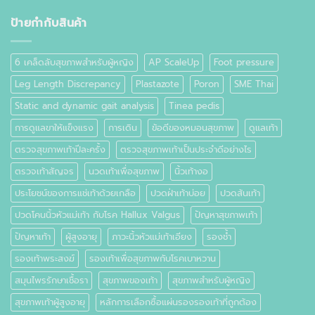
ที่
เท้า
ป้ายกำกับสินค้า
คือ
อะไร
6 เคล็ดลับสุขภาพสำหรับผู้หญิง
AP ScaleUp
Foot pressure
Leg Length Discrepancy
Plastazote
Poron
SME Thai
Static and dynamic gait analysis
Tinea pedis
การดูแลขาให้แข็งแรง
การเดิน
ข้อดีของหมอนสุขภาพ
ดูแลเท้า
ตรวจสุขภาพเท้าปีละครั้ง
ตรวจสุขภาพเท้าเป็นประจำดีอย่างไร
ตรวจเท้าสัญจร
นวดเท้าเพื่อสุขภาพ
นิ้วเท้างอ
ประโยชน์ของการแช่เท้าด้วยเกลือ
ปวดฝ่าเท้าบ่อย
ปวดส้นเท้า
ปวดโคนนิ้วหัวแม่เท้า กับโรค Hallux Valgus
ปัญหาสุขภาพเท้า
ปัญหาเท้า
ผู้สูงอายุ
ภาวะนิ้วหัวแม่เท้าเอียง
รองช้ำ
รองเท้าพระสงฆ์
รองเท้าเพื่อสุขภาพกับโรคเบาหวาน
สมุนไพรรักษาเชื้อรา
สุขภาพของเท้า
สุขภาพสำหรับผู้หญิง
สุขภาพเท้าผู้สูงอายุ
หลักการเลือกซื้อแผ่นรองรองเท้าที่ถูกต้อง