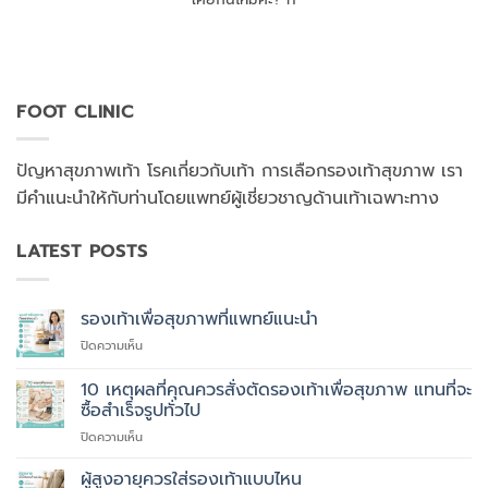
FOOT CLINIC
ปัญหาสุขภาพเท้า โรคเกี่ยวกับเท้า การเลือกรองเท้าสุขภาพ เรา
มีคำแนะนำให้กับท่านโดยแพทย์ผู้เชี่ยวชาญด้านเท้าเฉพาะทาง
LATEST POSTS
รองเท้าเพื่อสุขภาพที่แพทย์แนะนำ
บน
ปิดความเห็น
รองเท้า
เพื่อ
10 เหตุผลที่คุณควรสั่งตัดรองเท้าเพื่อสุขภาพ แทนที่จะ
สุขภาพ
ซื้อสำเร็จรูปทั่วไป
ที่
บน
ปิดความเห็น
แพทย์
10
แนะนำ
เหตุผล
ผู้สูงอายุควรใส่รองเท้าแบบไหน