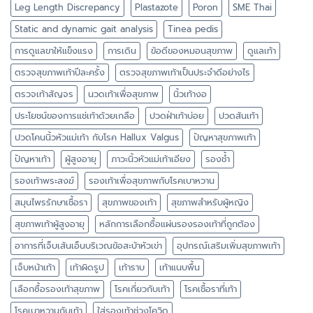
Leg Length Discrepancy
Plastazote
Poron
SME Thai
Static and dynamic gait analysis
Tinea pedis
การดูแลขาให้แข็งแรง
การเดิน
ข้อดีของหมอนสุขภาพ
ดูแลเท้า
ตรวจสุขภาพเท้าปีละครั้ง
ตรวจสุขภาพเท้าเป็นประจำดีอย่างไร
ตรวจเท้าสัญจร
นวดเท้าเพื่อสุขภาพ
นิ้วเท้างอ
ประโยชน์ของการแช่เท้าด้วยเกลือ
ปวดฝ่าเท้าบ่อย
ปวดส้นเท้า
ปวดโคนนิ้วหัวแม่เท้า กับโรค Hallux Valgus
ปัญหาสุขภาพเท้า
ปัญหาเท้า
ผู้สูงอายุ
ภาวะนิ้วหัวแม่เท้าเอียง
รองช้ำ
รองเท้าพระสงฆ์
รองเท้าเพื่อสุขภาพกับโรคเบาหวาน
สมุนไพรรักษาเชื้อรา
สุขภาพของเท้า
สุขภาพสำหรับผู้หญิง
สุขภาพเท้าผู้สูงอายุ
หลักการเลือกซื้อแผ่นรองรองเท้าที่ถูกต้อง
อาการที่เจ็บเส้นเอ็นบริเวณข้อสะบ้าหัวเข่า
อุปกรณ์เสริมเพิ่มสุขภาพเท้า
เจ็บหน้าเท้า
เท้าผิดรูป
เท้าราบ
เท้าแนบพื้น
เลือกซื้อรองเท้าสุขภาพ
โรคเกี่ยวกับเท้า
โรคเชื้อราที่เท้า
โรคเบาหวานกับเท้า
ใส่รองเท้าช่วงโควิด