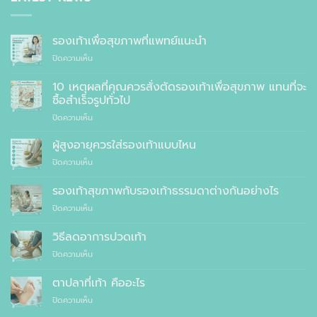
รองเท้าเพื่อสุขภาพที่แพทย์แนะนำ
บน
ปิดความเห็น
รองเท้า
เพื่อ
10 เหตุผลที่คุณควรสั่งตัดรองเท้าเพื่อสุขภาพ แทนที่จะ
สุขภาพ
ซื้อสำเร็จรูปทั่วไป
ที่
บน
ปิดความเห็น
แพทย์
10
แนะนำ
เหตุผล
ผู้สูงอายุควรใส่รองเท้าแบบไหน
ที่
บน
ปิดความเห็น
คุณ
ผู้
ควร
สูง
รองเท้าสุขภาพกับรองเท้าธรรมดาต่างกันอย่างไร
สั่ง
อายุ
ตัด
บน
ปิดความเห็น
ควร
รองเท้า
รองเท้า
ใส่
เพื่อ
สุขภาพ
รองเท้า
วิธีลดอาการปวดเท้า
สุขภาพ
กับ
แบบ
แทนที่
บน
ปิดความเห็น
รองเท้า
ไหน
จะ
วิธี
ธรรมดา
ซื้อ
ลด
ต่าง
ตาปลาที่เท้า คืออะไร
สำเร็จรูป
อาการ
กัน
ทั่วไป
บน
ปิดความเห็น
ปวด
อย่างไร
ตาปลา
เท้า