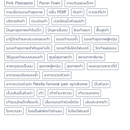
Pink Plastazote
Poron Foam
การเดินของเด็กๆ
การเลือกรองเท้าสุขภาพ
คลื่น PEMF
คันเท้า
ตาปลาที่เท้า
บริหารฝ่าเท้า
ประเมินเท้า
ปวดโคนนิ้วหัวแม่เท้า
ปัญหาสุขภาพเท้าในเด็ก
ปัญหาเล็บขบ
ผิวเท้าลอก
ฟื้นฟูเท้า
มารู้จักเท้าและประเภทของเท้า
รองเท้ารองช้ำ
รองเท้าสุขภาพผู้หญิง
รองเท้าสุขภาพสำคัญอย่างไร
รองเท้าไมโครไฟเบอร์
วัดทำแผ่นรอง
วิธีดูแลเท้าแบบถนอมเท้า
ศูนย์สุขภาพเท้า
สยามทาคาชิมายะ
สาเหตุของเล็บขบ
สุขภาพผู้หญิง
สุขภาพเท้า
หมอนยางพาราที่ดี
อาการของโรครองช้ำ
อาการปวดหัวเข่า
อาการปวดหัวเข่า Patella femoral pain syndrome
เจ็บหัวเข่า
เจ็บเส้นเอ็นหัวเข่า
เท้า
เท้าดำเบาหวาน
เท้าบวมสาเหตุ
เท้าแบนในเด็กคืออะไร
เลือกรองเท้าช่วงโควิด
เส้นประสาทเท้า
โรคตาปลา
โรคเอ็นฝ่าฝ่าเท้าอักเสบ
ไมโครไฟเบอร์