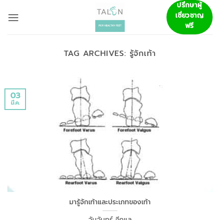
ข้าม
ปรึกษาผู้
เชี่ยวชาญ
ไป
ฟรี
ยัง
เนื้อหา
TAG ARCHIVES:
รู้จักเท้า
03
มี.ค.
มารู้จักเท้าและประเภทของเท้า
วันจันทร์ อีกแล