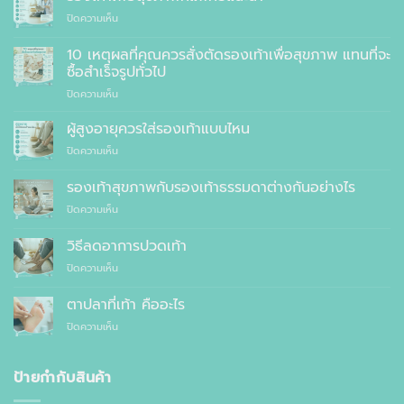
บน
ปิดความเห็น
รองเท้า
เพื่อ
10 เหตุผลที่คุณควรสั่งตัดรองเท้าเพื่อสุขภาพ แทนที่จะ
สุขภาพ
ซื้อสำเร็จรูปทั่วไป
ที่
บน
ปิดความเห็น
แพทย์
10
แนะนำ
เหตุผล
ผู้สูงอายุควรใส่รองเท้าแบบไหน
ที่
บน
ปิดความเห็น
คุณ
ผู้
ควร
สูง
รองเท้าสุขภาพกับรองเท้าธรรมดาต่างกันอย่างไร
สั่ง
อายุ
ตัด
บน
ปิดความเห็น
ควร
รองเท้า
รองเท้า
ใส่
เพื่อ
สุขภาพ
รองเท้า
วิธีลดอาการปวดเท้า
สุขภาพ
กับ
แบบ
แทนที่
บน
ปิดความเห็น
รองเท้า
ไหน
จะ
วิธี
ธรรมดา
ซื้อ
ลด
ต่าง
ตาปลาที่เท้า คืออะไร
สำเร็จรูป
อาการ
กัน
ทั่วไป
บน
ปิดความเห็น
ปวด
อย่างไร
ตาปลา
เท้า
ที่
เท้า
ป้ายกำกับสินค้า
คือ
อะไร