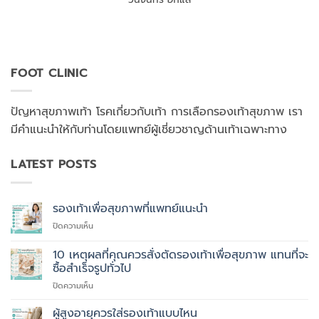
FOOT CLINIC
ปัญหาสุขภาพเท้า โรคเกี่ยวกับเท้า การเลือกรองเท้าสุขภาพ เรา
มีคำแนะนำให้กับท่านโดยแพทย์ผู้เชี่ยวชาญด้านเท้าเฉพาะทาง
LATEST POSTS
รองเท้าเพื่อสุขภาพที่แพทย์แนะนำ
บน
ปิดความเห็น
รองเท้า
เพื่อ
10 เหตุผลที่คุณควรสั่งตัดรองเท้าเพื่อสุขภาพ แทนที่จะ
สุขภาพ
ซื้อสำเร็จรูปทั่วไป
ที่
บน
ปิดความเห็น
แพทย์
10
แนะนำ
เหตุผล
ผู้สูงอายุควรใส่รองเท้าแบบไหน