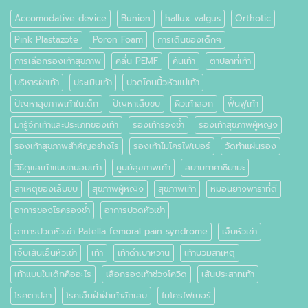
Accomodative device
Bunion
hallux valgus
Orthotic
Pink Plastazote
Poron Foam
การเดินของเด็กๆ
การเลือกรองเท้าสุขภาพ
คลื่น PEMF
คันเท้า
ตาปลาที่เท้า
บริหารฝ่าเท้า
ประเมินเท้า
ปวดโคนนิ้วหัวแม่เท้า
ปัญหาสุขภาพเท้าในเด็ก
ปัญหาเล็บขบ
ผิวเท้าลอก
ฟื้นฟูเท้า
มารู้จักเท้าและประเภทของเท้า
รองเท้ารองช้ำ
รองเท้าสุขภาพผู้หญิง
รองเท้าสุขภาพสำคัญอย่างไร
รองเท้าไมโครไฟเบอร์
วัดทำแผ่นรอง
วิธีดูแลเท้าแบบถนอมเท้า
ศูนย์สุขภาพเท้า
สยามทาคาชิมายะ
สาเหตุของเล็บขบ
สุขภาพผู้หญิง
สุขภาพเท้า
หมอนยางพาราที่ดี
อาการของโรครองช้ำ
อาการปวดหัวเข่า
อาการปวดหัวเข่า Patella femoral pain syndrome
เจ็บหัวเข่า
เจ็บเส้นเอ็นหัวเข่า
เท้า
เท้าดำเบาหวาน
เท้าบวมสาเหตุ
เท้าแบนในเด็กคืออะไร
เลือกรองเท้าช่วงโควิด
เส้นประสาทเท้า
โรคตาปลา
โรคเอ็นฝ่าฝ่าเท้าอักเสบ
ไมโครไฟเบอร์