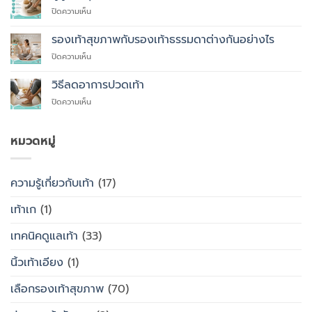
ที่
บน
ปิดความเห็น
คุณ
ผู้
ควร
สูง
รองเท้าสุขภาพกับรองเท้าธรรมดาต่างกันอย่างไร
สั่ง
อายุ
ตัด
บน
ปิดความเห็น
ควร
รองเท้า
รองเท้า
ใส่
เพื่อ
สุขภาพ
รองเท้า
วิธีลดอาการปวดเท้า
สุขภาพ
กับ
แบบ
แทนที่
บน
ปิดความเห็น
รองเท้า
ไหน
จะ
วิธี
ธรรมดา
ซื้อ
ลด
ต่าง
สำเร็จรูป
อาการ
หมวดหมู่
กัน
ทั่วไป
ปวด
อย่างไร
เท้า
ความรู้เกี่ยวกับเท้า
(17)
เท้าเก
(1)
เทคนิคดูแลเท้า
(33)
นิ้วเท้าเอียง
(1)
เลือกรองเท้าสุขภาพ
(70)