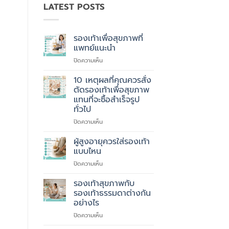
LATEST POSTS
รองเท้าเพื่อสุขภาพที่
แพทย์แนะนำ
บน
ปิดความเห็น
รองเท้า
เพื่อ
10 เหตุผลที่คุณควรสั่ง
สุขภาพ
ตัดรองเท้าเพื่อสุขภาพ
ที่
แทนที่จะซื้อสำเร็จรูป
แพทย์
ทั่วไป
แนะนำ
บน
ปิดความเห็น
10
เหตุผล
ผู้สูงอายุควรใส่รองเท้า
ที่
แบบไหน
คุณ
บน
ปิดความเห็น
ควร
ผู้
สั่ง
สูง
รองเท้าสุขภาพกับ
ตัด
อายุ
รองเท้า
รองเท้าธรรมดาต่างกัน
ควร
เพื่อ
อย่างไร
ใส่
สุขภาพ
บน
ปิดความเห็น
รองเท้า
แทนที่
รองเท้า
แบบ
จะ