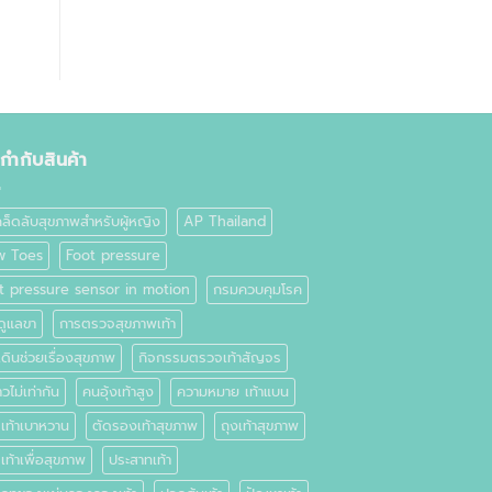
ยกำกับสินค้า
คล็ดลับสุขภาพสำหรับผู้หญิง
AP Thailand
w Toes
Foot pressure
t pressure sensor in motion
กรมควบคุมโรค
ดูแลขา
การตรวจสุขภาพเท้า
ดินช่วยเรื่องสุขภาพ
กิจกรรมตรวจเท้าสัญจร
วไม่เท่ากัน
คนอุ้งเท้าสูง
ความหมาย เท้าแบน
เท้าเบาหวาน
ตัดรองเท้าสุขภาพ
ถุงเท้าสุขภาพ
ท้าเพื่อสุขภาพ
ประสาทเท้า