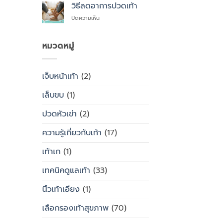
สุขภาพ
ไหน
วิธีลดอาการปวดเท้า
ซื้อ
กับ
สำเร็จรูป
บน
ปิดความเห็น
รองเท้า
ทั่วไป
วิธี
ธรรมดา
ลด
ต่าง
อาการ
หมวดหมู่
กัน
ปวด
อย่างไร
เท้า
เจ็บหน้าเท้า
(2)
เล็บขบ
(1)
ปวดหัวเข่า
(2)
ความรู้เกี่ยวกับเท้า
(17)
เท้าเก
(1)
เทคนิคดูแลเท้า
(33)
นิ้วเท้าเอียง
(1)
เลือกรองเท้าสุขภาพ
(70)