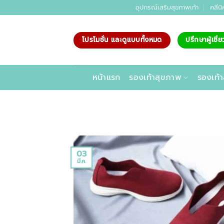
ข้าม
อุปกรณ์เสริมสุขภาพเท้า
คลีนิ
ไป
ยัง
โปรโมชั่น และดูแบบทั้งหมด
ปรึกษาผู้เชี
เนื้อหา
หน้าแรก
รองเท้าสุขภาพ
รองเท้า
03
มี.ค.