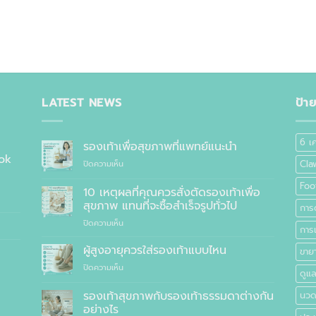
LATEST NEWS
ป้า
6 เ
รองเท้าเพื่อสุขภาพที่แพทย์แนะนำ
ok
บน
Cla
ปิดความเห็น
รองเท้า
Foo
เพื่อ
10 เหตุผลที่คุณควรสั่งตัดรองเท้าเพื่อ
สุขภาพ
สุขภาพ แทนที่จะซื้อสำเร็จรูปทั่วไป
การ
ที่
บน
ปิดความเห็น
แพทย์
การเ
10
แนะนำ
เหตุผล
ผู้สูงอายุควรใส่รองเท้าแบบไหน
ขายา
ที่
บน
ปิดความเห็น
คุณ
ดูแล
ผู้
ควร
สูง
รองเท้าสุขภาพกับรองเท้าธรรมดาต่างกัน
สั่ง
นวดเ
อายุ
ตัด
อย่างไร
ควร