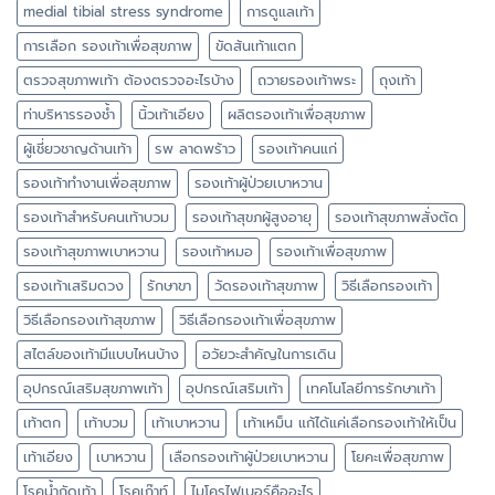
medial tibial stress syndrome
การดูแลเท้า
การเลือก รองเท้าเพื่อสุขภาพ
ขัดส้นเท้าแตก
ตรวจสุขภาพเท้า ต้องตรวจอะไรบ้าง
ถวายรองเท้าพระ
ถุงเท้า
ท่าบริหารรองช้ำ
นิ้วเท้าเอียง
ผลิตรองเท้าเพื่อสุขภาพ
ผู้เชี่ยวชาญด้านเท้า
รพ ลาดพร้าว
รองเท้าคนแก่
รองเท้าทำงานเพื่อสุขภาพ
รองเท้าผู้ป่วยเบาหวาน
รองเท้าสำหรับคนเท้าบวม
รองเท้าสุขภผู้สูงอายุ
รองเท้าสุขภาพสั่งตัด
รองเท้าสุขภาพเบาหวาน
รองเท้าหมอ
รองเท้าเพื่อสุขภาพ
รองเท้าเสริมดวง
รักษาขา
วัดรองเท้าสุขภาพ
วิธีเลือกรองเท้า
วิธีเลือกรองเท้าสุขภาพ
วิธีเลือกรองเท้าเพื่อสุขภาพ
สไตล์ของเท้ามีแบบไหนบ้าง
อวัยวะสำคัญในการเดิน
อุปกรณ์เสริมสุขภาพเท้า
อุปกรณ์เสริมเท้า
เทคโนโลยีการรักษาเท้า
เท้าตก
เท้าบวม
เท้าเบาหวาน
เท้าเหม็น แก้ได้แค่เลือกรองเท้าให้เป็น
เท้าเอียง
เบาหวาน
เลือกรองเท้าผู้ป่วยเบาหวาน
โยคะเพื่อสุขภาพ
โรคน้ำกัดเท้า
โรคเก๊าท์
ไมโครไฟเบอร์คืออะไร