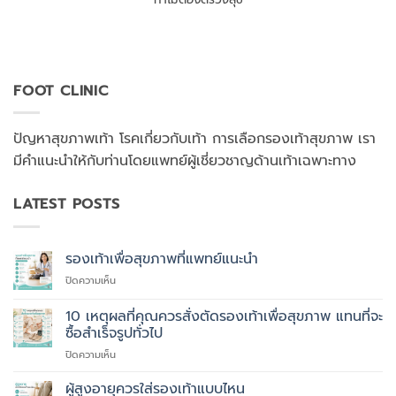
FOOT CLINIC
ปัญหาสุขภาพเท้า โรคเกี่ยวกับเท้า การเลือกรองเท้าสุขภาพ เรา
มีคำแนะนำให้กับท่านโดยแพทย์ผู้เชี่ยวชาญด้านเท้าเฉพาะทาง
LATEST POSTS
รองเท้าเพื่อสุขภาพที่แพทย์แนะนำ
บน
ปิดความเห็น
รองเท้า
เพื่อ
10 เหตุผลที่คุณควรสั่งตัดรองเท้าเพื่อสุขภาพ แทนที่จะ
สุขภาพ
ซื้อสำเร็จรูปทั่วไป
ที่
บน
ปิดความเห็น
แพทย์
10
แนะนำ
เหตุผล
ผู้สูงอายุควรใส่รองเท้าแบบไหน