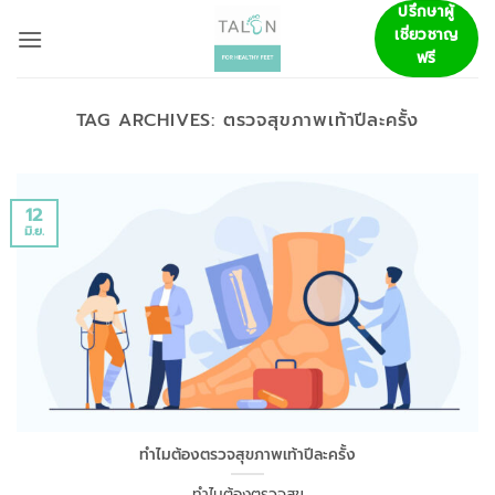
ข้าม
ปรึกษาผู้
เชี่ยวชาญ
ไป
ฟรี
ยัง
เนื้อหา
TAG ARCHIVES:
ตรวจสุขภาพเท้าปีละครั้ง
12
มิ.ย.
ทำไมต้องตรวจสุขภาพเท้าปีละครั้ง
ทำไมต้องตรวจสุข