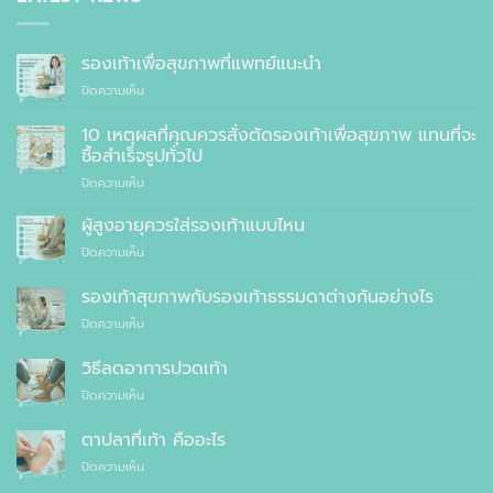
รองเท้าเพื่อสุขภาพที่แพทย์แนะนำ
บน
ปิดความเห็น
รองเท้า
เพื่อ
10 เหตุผลที่คุณควรสั่งตัดรองเท้าเพื่อสุขภาพ แทนที่จะ
สุขภาพ
ซื้อสำเร็จรูปทั่วไป
ที่
บน
ปิดความเห็น
แพทย์
10
แนะนำ
เหตุผล
ผู้สูงอายุควรใส่รองเท้าแบบไหน
ที่
บน
ปิดความเห็น
คุณ
ผู้
ควร
สูง
รองเท้าสุขภาพกับรองเท้าธรรมดาต่างกันอย่างไร
สั่ง
อายุ
ตัด
บน
ปิดความเห็น
ควร
รองเท้า
รองเท้า
ใส่
เพื่อ
สุขภาพ
รองเท้า
วิธีลดอาการปวดเท้า
สุขภาพ
กับ
แบบ
แทนที่
บน
ปิดความเห็น
รองเท้า
ไหน
จะ
วิธี
ธรรมดา
ซื้อ
ลด
ต่าง
ตาปลาที่เท้า คืออะไร
สำเร็จรูป
อาการ
กัน
ทั่วไป
บน
ปิดความเห็น
ปวด
อย่างไร
ตาปลา
เท้า