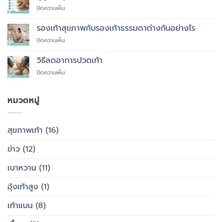
ที่
บน
ปิดความเห็น
คุณ
ผู้
ควร
สูง
รองเท้าสุขภาพกับรองเท้าธรรมดาต่างกันอย่างไร
สั่ง
อายุ
ตัด
บน
ปิดความเห็น
ควร
รองเท้า
รองเท้า
ใส่
เพื่อ
สุขภาพ
รองเท้า
วิธีลดอาการปวดเท้า
สุขภาพ
กับ
แบบ
แทนที่
บน
ปิดความเห็น
รองเท้า
ไหน
จะ
วิธี
ธรรมดา
ซื้อ
ลด
ต่าง
สำเร็จรูป
อาการ
หมวดหมู่
กัน
ทั่วไป
ปวด
อย่างไร
เท้า
สุขภาพเท้า
(16)
ข่าว
(12)
เบาหวาน
(11)
อุ้งเท้าสูง
(1)
เท้าแบน
(8)