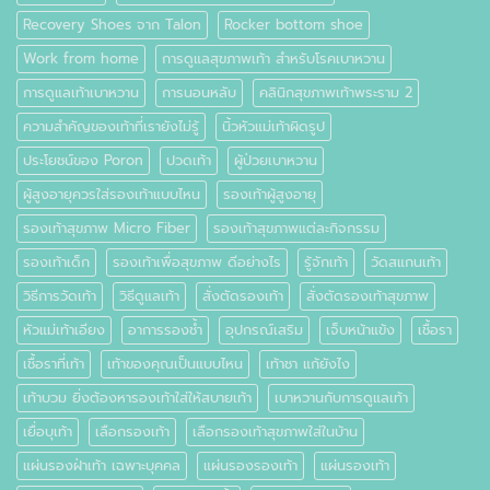
Recovery Shoes จาก Talon
Rocker bottom shoe
Work from home
การดูแลสุขภาพเท้า สำหรับโรคเบาหวาน
การดูแลเท้าเบาหวาน
การนอนหลับ
คลินิกสุขภาพเท้าพระราม 2
ความสำคัญของเท้าที่เรายังไม่รู้
นิ้วหัวแม่เท้าผิดรูป
ประโยชน์ของ Poron
ปวดเท้า
ผู้ป่วยเบาหวาน
ผู้สูงอายุควรใส่รองเท้าแบบไหน
รองเท้าผู้สูงอายุ
รองเท้าสุขภาพ Micro Fiber
รองเท้าสุขภาพแต่ละกิจกรรม
รองเท้าเด็ก
รองเท้าเพื่อสุขภาพ ดีอย่างไร
รู้จักเท้า
วัดสแกนเท้า
วิธีการวัดเท้า
วิธีดูแลเท้า
สั่งตัดรองเท้า
สั่งตัดรองเท้าสุขภาพ
หัวแม่เท้าเอียง
อาการรองช้ำ
อุปกรณ์เสริม
เจ็บหน้าแข้ง
เชื้อรา
เชื้อราที่เท้า
เท้าของคุณเป็นแบบไหน
เท้าชา แก้ยังไง
เท้าบวม ยิ่งต้องหารองเท้าใส่ให้สบายเท้า
เบาหวานกับการดูแลเท้า
เยื่อบุเท้า
เลือกรองเท้า
เลือกรองเท้าสุขภาพใส่ในบ้าน
แผ่นรองฝ่าเท้า เฉพาะบุคคล
แผ่นรองรองเท้า
แผ่นรองเท้า