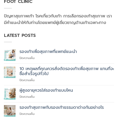
FOOT CLINIC
ปัญหาสุขภาพเท้า โรคเกี่ยวกับเท้า การเลือกรองเท้าสุขภาพ เรา
มีคำแนะนำให้กับท่านโดยแพทย์ผู้เชี่ยวชาญด้านเท้าเฉพาะทาง
LATEST POSTS
รองเท้าเพื่อสุขภาพที่แพทย์แนะนำ
บน
ปิดความเห็น
รองเท้า
เพื่อ
10 เหตุผลที่คุณควรสั่งตัดรองเท้าเพื่อสุขภาพ แทนที่จะ
สุขภาพ
ซื้อสำเร็จรูปทั่วไป
ที่
บน
ปิดความเห็น
แพทย์
10
แนะนำ
เหตุผล
ผู้สูงอายุควรใส่รองเท้าแบบไหน
ที่
บน
ปิดความเห็น
คุณ
ผู้
ควร
สูง
รองเท้าสุขภาพกับรองเท้าธรรมดาต่างกันอย่างไร
สั่ง
อายุ
ตัด
บน
ปิดความเห็น
ควร
รองเท้า