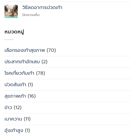
รองเท้า
ใส่
เพื่อ
สุขภาพ
รองเท้า
วิธีลดอาการปวดเท้า
สุขภาพ
กับ
แบบ
แทนที่
บน
ปิดความเห็น
รองเท้า
ไหน
จะ
วิธี
ธรรมดา
ซื้อ
ลด
ต่าง
สำเร็จรูป
อาการ
หมวดหมู่
กัน
ทั่วไป
ปวด
อย่างไร
เท้า
เลือกรองเท้าสุขภาพ
(70)
ประสาทเท้าอักเสบ
(2)
โรคเกี่ยวกับเท้า
(78)
ปวดส้นเท้า
(1)
สุขภาพเท้า
(16)
ข่าว
(12)
เบาหวาน
(11)
อุ้งเท้าสูง
(1)