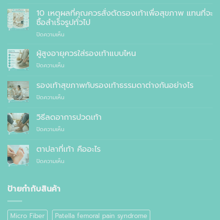
รองเท้า
เพื่อ
10 เหตุผลที่คุณควรสั่งตัดรองเท้าเพื่อสุขภาพ แทนที่จะ
สุขภาพ
ซื้อสำเร็จรูปทั่วไป
ที่
บน
ปิดความเห็น
แพทย์
10
แนะนำ
เหตุผล
ผู้สูงอายุควรใส่รองเท้าแบบไหน
ที่
บน
ปิดความเห็น
คุณ
ผู้
ควร
สูง
รองเท้าสุขภาพกับรองเท้าธรรมดาต่างกันอย่างไร
สั่ง
อายุ
ตัด
บน
ปิดความเห็น
ควร
รองเท้า
รองเท้า
ใส่
เพื่อ
สุขภาพ
รองเท้า
วิธีลดอาการปวดเท้า
สุขภาพ
กับ
แบบ
แทนที่
บน
ปิดความเห็น
รองเท้า
ไหน
จะ
วิธี
ธรรมดา
ซื้อ
ลด
ต่าง
ตาปลาที่เท้า คืออะไร
สำเร็จรูป
อาการ
กัน
ทั่วไป
บน
ปิดความเห็น
ปวด
อย่างไร
ตาปลา
เท้า
ที่
เท้า
ป้ายกำกับสินค้า
คือ
อะไร
Micro Fiber
Patella femoral pain syndrome