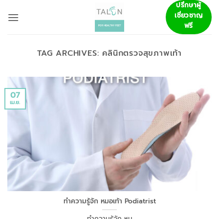
ข้าม
ปรึกษาผู้
เชี่ยวชาญ
ไป
ฟรี
ยัง
เนื้อหา
TAG ARCHIVES:
คลินิกตรวจสุขภาพเท้า
07
เม.ย.
ทำความรู้จัก หมอเท้า Podiatrist
ทำความรู้จัก หม