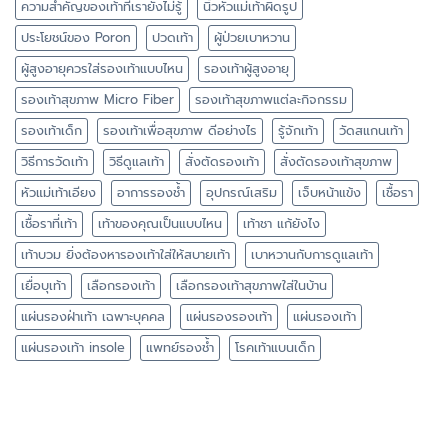
ความสำคัญของเท้าที่เรายังไม่รู้
นิ้วหัวแม่เท้าผิดรูป
ประโยชน์ของ Poron
ปวดเท้า
ผู้ป่วยเบาหวาน
ผู้สูงอายุควรใส่รองเท้าแบบไหน
รองเท้าผู้สูงอายุ
รองเท้าสุขภาพ Micro Fiber
รองเท้าสุขภาพแต่ละกิจกรรม
รองเท้าเด็ก
รองเท้าเพื่อสุขภาพ ดีอย่างไร
รู้จักเท้า
วัดสแกนเท้า
วิธีการวัดเท้า
วิธีดูแลเท้า
สั่งตัดรองเท้า
สั่งตัดรองเท้าสุขภาพ
หัวแม่เท้าเอียง
อาการรองช้ำ
อุปกรณ์เสริม
เจ็บหน้าแข้ง
เชื้อรา
เชื้อราที่เท้า
เท้าของคุณเป็นแบบไหน
เท้าชา แก้ยังไง
เท้าบวม ยิ่งต้องหารองเท้าใส่ให้สบายเท้า
เบาหวานกับการดูแลเท้า
เยื่อบุเท้า
เลือกรองเท้า
เลือกรองเท้าสุขภาพใส่ในบ้าน
แผ่นรองฝ่าเท้า เฉพาะบุคคล
แผ่นรองรองเท้า
แผ่นรองเท้า
แผ่นรองเท้า insole
แพทย์รองช้ำ
โรคเท้าแบนเด็ก