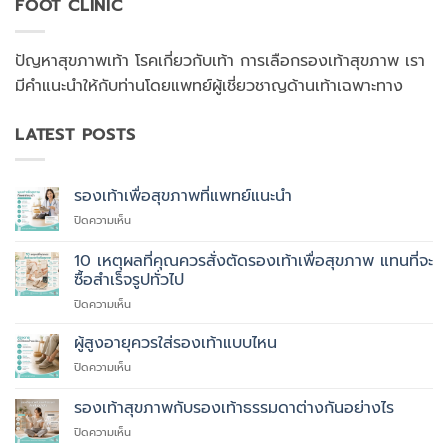
FOOT CLINIC
ปัญหาสุขภาพเท้า โรคเกี่ยวกับเท้า การเลือกรองเท้าสุขภาพ เรา
มีคำแนะนำให้กับท่านโดยแพทย์ผู้เชี่ยวชาญด้านเท้าเฉพาะทาง
LATEST POSTS
รองเท้าเพื่อสุขภาพที่แพทย์แนะนำ
บน
ปิดความเห็น
รองเท้า
เพื่อ
10 เหตุผลที่คุณควรสั่งตัดรองเท้าเพื่อสุขภาพ แทนที่จะ
สุขภาพ
ซื้อสำเร็จรูปทั่วไป
ที่
บน
ปิดความเห็น
แพทย์
10
แนะนำ
เหตุผล
ผู้สูงอายุควรใส่รองเท้าแบบไหน
ที่
บน
ปิดความเห็น
คุณ
ผู้
ควร
สูง
รองเท้าสุขภาพกับรองเท้าธรรมดาต่างกันอย่างไร
สั่ง
อายุ
ตัด
บน
ปิดความเห็น
ควร
รองเท้า