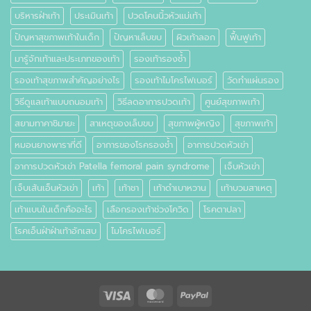
บริหารฝ่าเท้า
ประเมินเท้า
ปวดโคนนิ้วหัวแม่เท้า
ปัญหาสุขภาพเท้าในเด็ก
ปัญหาเล็บขบ
ผิวเท้าลอก
ฟื้นฟูเท้า
มารู้จักเท้าและประเภทของเท้า
รองเท้ารองช้ำ
รองเท้าสุขภาพสำคัญอย่างไร
รองเท้าไมโครไฟเบอร์
วัดทำแผ่นรอง
วิธีดูแลเท้าแบบถนอมเท้า
วิธีลดอาการปวดเท้า
ศูนย์สุขภาพเท้า
สยามทาคาชิมายะ
สาเหตุของเล็บขบ
สุขภาพผู้หญิง
สุขภาพเท้า
หมอนยางพาราที่ดี
อาการของโรครองช้ำ
อาการปวดหัวเข่า
อาการปวดหัวเข่า Patella femoral pain syndrome
เจ็บหัวเข่า
เจ็บเส้นเอ็นหัวเข่า
เท้า
เท้าชา
เท้าดำเบาหวาน
เท้าบวมสาเหตุ
เท้าแบนในเด็กคืออะไร
เลือกรองเท้าช่วงโควิด
โรคตาปลา
โรคเอ็นฝ่าฝ่าเท้าอักเสบ
ไมโครไฟเบอร์
Visa
MasterCard
PayPal