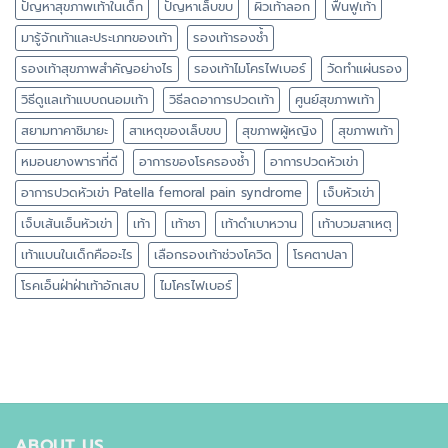
ปัญหาสุขภาพเท้าในเด็ก
ปัญหาเล็บขบ
ผิวเท้าลอก
ฟื้นฟูเท้า
มารู้จักเท้าและประเภทของเท้า
รองเท้ารองช้ำ
รองเท้าสุขภาพสำคัญอย่างไร
รองเท้าไมโครไฟเบอร์
วัดทำแผ่นรอง
วิธีดูแลเท้าแบบถนอมเท้า
วิธีลดอาการปวดเท้า
ศูนย์สุขภาพเท้า
สยามทาคาชิมายะ
สาเหตุของเล็บขบ
สุขภาพผู้หญิง
สุขภาพเท้า
หมอนยางพาราที่ดี
อาการของโรครองช้ำ
อาการปวดหัวเข่า
อาการปวดหัวเข่า Patella femoral pain syndrome
เจ็บหัวเข่า
เจ็บเส้นเอ็นหัวเข่า
เท้า
เท้าชา
เท้าดำเบาหวาน
เท้าบวมสาเหตุ
เท้าแบนในเด็กคืออะไร
เลือกรองเท้าช่วงโควิด
โรคตาปลา
โรคเอ็นฝ่าฝ่าเท้าอักเสบ
ไมโครไฟเบอร์
ABOUT US