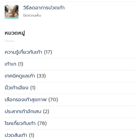
รองเท้า
ใส่
เพื่อ
สุขภาพ
รองเท้า
วิธีลดอาการปวดเท้า
สุขภาพ
กับ
แบบ
แทนที่
บน
ปิดความเห็น
รองเท้า
ไหน
จะ
วิธี
ธรรมดา
ซื้อ
ลด
ต่าง
สำเร็จรูป
อาการ
หมวดหมู่
กัน
ทั่วไป
ปวด
อย่างไร
เท้า
ความรู้เกี่ยวกับเท้า
(17)
เท้าเก
(1)
เทคนิคดูแลเท้า
(33)
นิ้วเท้าเอียง
(1)
เลือกรองเท้าสุขภาพ
(70)
ประสาทเท้าอักเสบ
(2)
โรคเกี่ยวกับเท้า
(78)
ปวดส้นเท้า
(1)