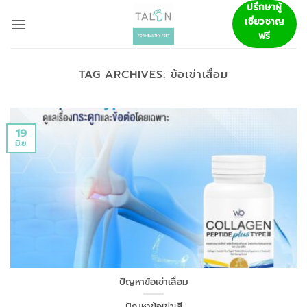
ข้าม
ปรึกษาผู้
เชี่ยวชาญ
ไป
ฟรี
ยัง
เนื้อหา
TAG ARCHIVES:
ข้อเข่าเสื่อม
19
มิ.ย.
ปัญหาข้อเข่าเสื่อม
ปัญหาข้อเข่าเสื