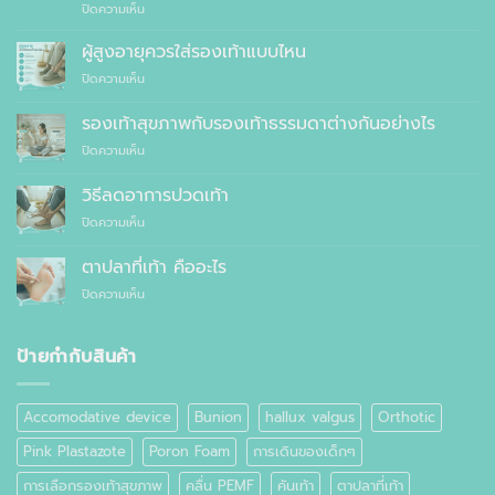
บน
ปิดความเห็น
แพทย์
10
แนะนำ
เหตุผล
ผู้สูงอายุควรใส่รองเท้าแบบไหน
ที่
บน
ปิดความเห็น
คุณ
ผู้
ควร
สูง
รองเท้าสุขภาพกับรองเท้าธรรมดาต่างกันอย่างไร
สั่ง
อายุ
ตัด
บน
ปิดความเห็น
ควร
รองเท้า
รองเท้า
ใส่
เพื่อ
สุขภาพ
รองเท้า
วิธีลดอาการปวดเท้า
สุขภาพ
กับ
แบบ
แทนที่
บน
ปิดความเห็น
รองเท้า
ไหน
จะ
วิธี
ธรรมดา
ซื้อ
ลด
ต่าง
ตาปลาที่เท้า คืออะไร
สำเร็จรูป
อาการ
กัน
ทั่วไป
บน
ปิดความเห็น
ปวด
อย่างไร
ตาปลา
เท้า
ที่
เท้า
ป้ายกำกับสินค้า
คือ
อะไร
Accomodative device
Bunion
hallux valgus
Orthotic
Pink Plastazote
Poron Foam
การเดินของเด็กๆ
การเลือกรองเท้าสุขภาพ
คลื่น PEMF
คันเท้า
ตาปลาที่เท้า