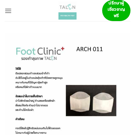
ข้าม
ปรึกษาผู้
เชี่ยวชาญ
ไป
ฟรี
ยัง
เนื้อหา