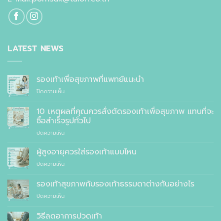
LATEST NEWS
รองเท้าเพื่อสุขภาพที่แพทย์แนะนำ
บน
ปิดความเห็น
รองเท้า
เพื่อ
10 เหตุผลที่คุณควรสั่งตัดรองเท้าเพื่อสุขภาพ แทนที่จะ
สุขภาพ
ซื้อสำเร็จรูปทั่วไป
ที่
บน
ปิดความเห็น
แพทย์
10
แนะนำ
เหตุผล
ผู้สูงอายุควรใส่รองเท้าแบบไหน
ที่
บน
ปิดความเห็น
คุณ
ผู้
ควร
สูง
รองเท้าสุขภาพกับรองเท้าธรรมดาต่างกันอย่างไร
สั่ง
อายุ
ตัด
บน
ปิดความเห็น
ควร
รองเท้า
รองเท้า
ใส่
เพื่อ
สุขภาพ
รองเท้า
วิธีลดอาการปวดเท้า
สุขภาพ
กับ