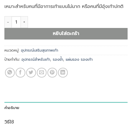
เหมาะสำหรับคนที่มีอาการเท้าแบนไม่มาก หรือคนที่มีอุ้งเท้าปกติ
จำนวน ซิลิโคนสวมเท้าดันอุ้งเท้า ARCH011 ชิ้น
หยิบใส่ตะกร้า
หมวดหมู่:
อุปกรณ์เสริมสุขภาพเท้า
ป้ายกำกับ:
อุปกรณ์สำหรับเท้า
,
รองช้ำ
,
แผ่นรอง รองเท้า
คำอธิบาย
วิธีใช้