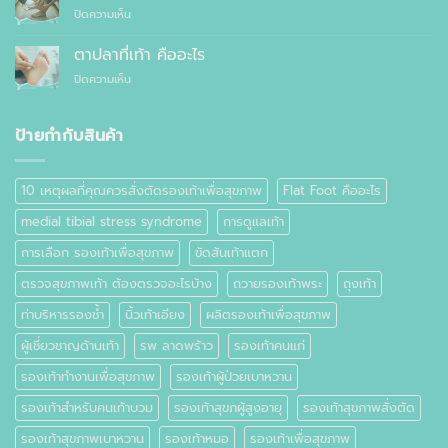
แบบ
แทนที่
บน
ปิดความเห็น
รองเท้า
ไหน
จะ
วิธี
ธรรมดา
ซื้อ
ลด
ต่าง
ตาปลาที่เท้า คืออะไร
สำเร็จรูป
อาการ
กัน
ทั่วไป
บน
ปิดความเห็น
ปวด
อย่างไร
ตาปลา
เท้า
ที่
เท้า
ป้ายกำกับสินค้า
คือ
อะไร
10 เหตุผลที่คุณควรสั่งตัดรองเท้าเพื่อสุขภาพ
Flat Foot คืออะไร
medial tibial stress syndrome
การดูแลเท้า
การเลือก รองเท้าเพื่อสุขภาพ
ขัดส้นเท้าแตก
ตรวจสุขภาพเท้า ต้องตรวจอะไรบ้าง
ถวายรองเท้าพระ
ถุงเท้า
ท่าบริหารรองช้ำ
นิ้วเท้าเอียง
ผลิตรองเท้าเพื่อสุขภาพ
ผู้เชี่ยวชาญด้านเท้า
รพ ลาดพร้าว
รองเท้าคนแก่
รองเท้าทำงานเพื่อสุขภาพ
รองเท้าผู้ป่วยเบาหวาน
รองเท้าสำหรับคนเท้าบวม
รองเท้าสุขภผู้สูงอายุ
รองเท้าสุขภาพสั่งตัด
รองเท้าสุขภาพเบาหวาน
รองเท้าหมอ
รองเท้าเพื่อสุขภาพ