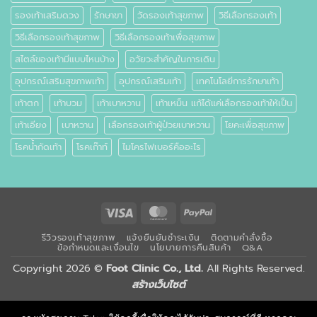
รองเท้าเสริมดวง
รักษาขา
วัดรองเท้าสุขภาพ
วิธีเลือกรองเท้า
วิธีเลือกรองเท้าสุขภาพ
วิธีเลือกรองเท้าเพื่อสุขภาพ
สไตล์ของเท้ามีแบบไหนบ้าง
อวัยวะสำคัญในการเดิน
อุปกรณ์เสริมสุขภาพเท้า
อุปกรณ์เสริมเท้า
เทคโนโลยีการรักษาเท้า
เท้าตก
เท้าบวม
เท้าเบาหวาน
เท้าเหม็น แก้ได้แค่เลือกรองเท้าให้เป็น
เท้าเอียง
เบาหวาน
เลือกรองเท้าผู้ป่วยเบาหวาน
โยคะเพื่อสุขภาพ
โรคน้ำกัดเท้า
โรคเก๊าท์
ไมโครไฟเบอร์คืออะไร
Visa
MasterCard
PayPal
รีวิวรองเท้าสุขภาพ
แจ้งยืนยันชำระเงิน
ติดตามคำสั่งซื้อ
ข้อกำหนดและเงื่อนไข
นโยบายการคืนสินค้า
Q&A
Copyright 2026 ©
Foot Clinic Co., Ltd.
All Rights Reserved.
สร้างเว็บไซต์