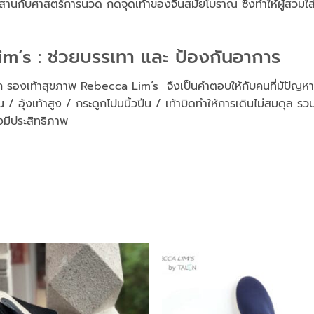
ับศาสตร์การนวด กดจุดเท้าของจีนสมัยโบราณ ซึ่งทำให้ผู้สวมใส่ร
m’s : ช่วยบรรเทา และ ป้องกันอาการ
ัก รองเท้าสุขภาพ Rebecca Lim’s จึงเป็นคำตอบให้กับคนที่มัปัญห
/ อุ้งเท้าสูง / กระดูกโปนนิ้วปีน / เท้าบิดทำให้การเดินไม่สมดุล รวม
างมีประสิทธิภาพ