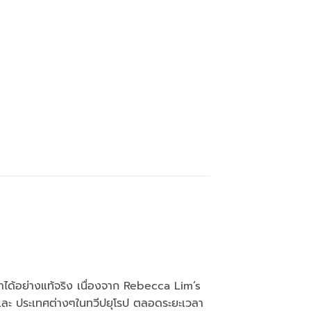
าได้อย่างแท้จริง เนื่องจาก Rebecca Lim’s
กา และ ประเทศต่างๆในทวีปยุโรป ตลอดระยะเวลา