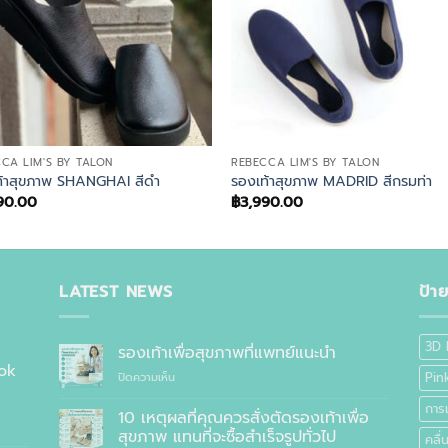
CA LIM'S BY TALON
REBECCA LIM'S BY TALON
ท้าสุขภาพ SHANGHAI สีดำ
รองเท้าสุขภาพ MADRID สีกรมท่า
90.00
฿
3,990.00
LATEST NEWS
ป้า
3D 
รองเท้าเพื่อสุขภาพที่แพทย์แนะนำ
ok
บน
Pin
ปิดความเห็น
รองเท้า
การ
เพื่อ
10 เหตุผลที่คุณควรสั่งตัดรองเท้าเพื่อ
สุขภาพ
สุขภาพ แทนที่จะซื้อสำเร็จรูปทั่วไป
คลื
ที่