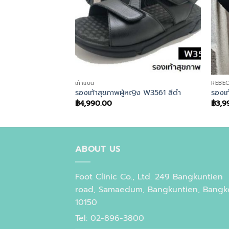
TALON
เท้าแบน
REBEC
ENNA สีทอง
รองเท้าสุขภาพผู้หญิง W3561 สีดำ
รองเ
฿
4,990.00
฿
3,9
ABOUT US
Foot Clinic Co., Ltd. 249 Bangkuntien
road, Samaedum, Bangkuntien, Bangk
10150
Tel: 02-896-3800