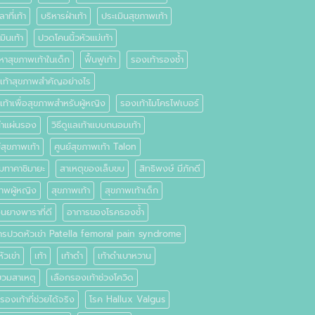
าที่เท้า
บริหารฝ่าเท้า
ประเมินสุขภาพเท้า
มินเท้า
ปวดโคนนิ้วหัวแม่เท้า
หาสุขภาพเท้าในเด็ก
ฟื้นฟูเท้า
รองเท้ารองช้ำ
เท้าสุขภาพสำคัญอย่างไร
ท้าเพื่อสุขภาพสำหรับผู้หญิง
รองเท้าไมโครไฟเบอร์
ทำแผ่นรอง
วิธีดูแลเท้าแบบถนอมเท้า
์สุขภาพเท้า
ศูนย์สุขภาพเท้า Talon
มทาคาชิมายะ
สาเหตุของเล็บขบ
สิทธิพงษ์ มีภักดี
ภาพผู้หญิง
สุขภาพเท้า
สุขภาพเท้าเด็ก
นยางพาราที่ดี
อาการของโรครองช้ำ
ารปวดหัวเข่า Patella femoral pain syndrome
หัวเข่า
เท้า
เท้าดำ
เท้าดำเบาหวาน
บวมสาเหตุ
เลือกรองเท้าช่วงโควิด
รองเท้าที่ช่วยได้จริง
โรค Hallux Valgus