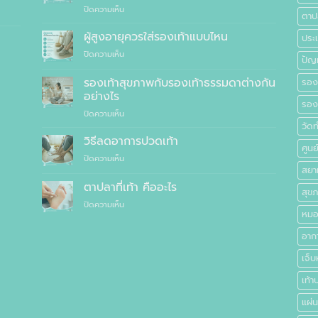
บน
ปิดความเห็น
แพทย์
ตาปล
10
แนะนำ
เหตุผล
ผู้สูงอายุควรใส่รองเท้าแบบไหน
ประเ
ที่
บน
ปิดความเห็น
คุณ
ปัญ
ผู้
ควร
สูง
รองเท้าสุขภาพกับรองเท้าธรรมดาต่างกัน
สั่ง
รอง
อายุ
ตัด
อย่างไร
ควร
รองเ
รองเท้า
บน
ปิดความเห็น
ใส่
เพื่อ
รองเท้า
วัด
รองเท้า
สุขภาพ
สุขภาพ
แบบ
วิธีลดอาการปวดเท้า
แทนที่
ศูนย
กับ
ไหน
จะ
บน
ปิดความเห็น
รองเท้า
ซื้อ
สยา
วิธี
ธรรมดา
สำเร็จรูป
ลด
ตาปลาที่เท้า คืออะไร
ต่าง
ทั่วไป
สุข
อาการ
กัน
บน
ปิดความเห็น
ปวด
อย่างไร
หมอ
ตาปลา
เท้า
ที่
อาก
เท้า
คือ
เจ็บ
อะไร
เท้า
แผ่น