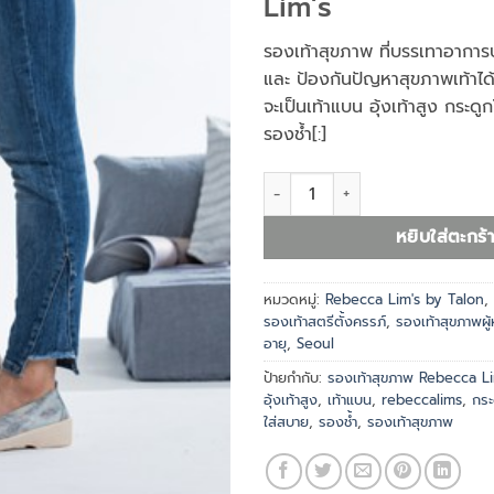
Lim’s
รองเท้าสุขภาพ ที่บรรเทาอาการ
และ ป้องกันปัญหาสุขภาพเท้าได้อ
จะเป็นเท้าแบน อุ้งเท้าสูง กระดูก
รองช้ำ
[:]
จำนวน รองเท้าสุขภาพ SEOUL สีฟ้า
หยิบใส่ตะกร้
หมวดหมู่:
Rebecca Lim's by Talon
,
รองเท้าสตรีตั้งครรภ์
,
รองเท้าสุขภาพผู
อายุ
,
Seoul
ป้ายกำกับ:
รองเท้าสุขภาพ Rebecca Li
อุ้งเท้าสูง
,
เท้าแบน
,
rebeccalims
,
กระ
ใส่สบาย
,
รองช้ำ
,
รองเท้าสุขภาพ