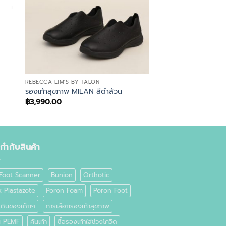
REBECCA LIM'S BY TALON
รองเท้าสุขภาพ MILAN สีดำล้วน
฿
3,990.00
ยกำกับสินค้า
Foot Scanner
Bunion
Orthotic
k Plastazote
Poron Foam
Poron Foot
เดินของเด็กๆ
การเลือกรองเท้าสุขภาพ
่น PEMF
คันเท้า
ซื้อรองเท้าใส่ช่วงโควิด