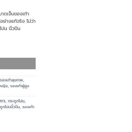
บาดเจ็บของเท้า
ย่างแท้จริง ไม่ว่า
โปน นิ้วปีน
 ชิ้น
า
รองเท้าสุขภาพ
,
้หญิง
,
รองเท้าผู้สูง
m's
,
กระดูกโปน
,
ดูกโปนนิ้วปีน
,
รองเท้า