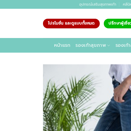
ข้าม
อุปกรณ์เสริมสุขภาพเท้า
คลีนิ
ไป
ยัง
โปรโมชั่น และดูแบบทั้งหมด
ปรึกษาผู้เชี
เนื้อหา
หน้าแรก
รองเท้าสุขภาพ
รองเท้า