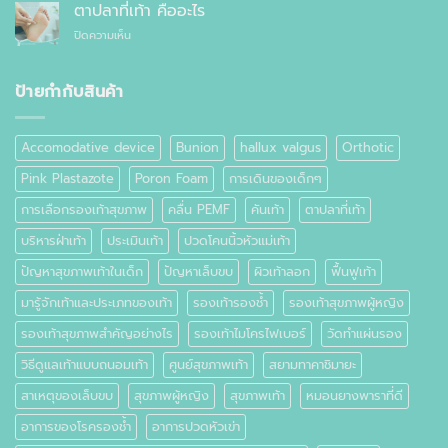
ลด
ต่าง
ตาปลาที่เท้า คืออะไร
สำเร็จรูป
อาการ
กัน
ทั่วไป
บน
ปิดความเห็น
ปวด
อย่างไร
ตาปลา
เท้า
ที่
เท้า
ป้ายกำกับสินค้า
คือ
อะไร
Accomodative device
Bunion
hallux valgus
Orthotic
Pink Plastazote
Poron Foam
การเดินของเด็กๆ
การเลือกรองเท้าสุขภาพ
คลื่น PEMF
คันเท้า
ตาปลาที่เท้า
บริหารฝ่าเท้า
ประเมินเท้า
ปวดโคนนิ้วหัวแม่เท้า
ปัญหาสุขภาพเท้าในเด็ก
ปัญหาเล็บขบ
ผิวเท้าลอก
ฟื้นฟูเท้า
มารู้จักเท้าและประเภทของเท้า
รองเท้ารองช้ำ
รองเท้าสุขภาพผู้หญิง
รองเท้าสุขภาพสำคัญอย่างไร
รองเท้าไมโครไฟเบอร์
วัดทำแผ่นรอง
วิธีดูแลเท้าแบบถนอมเท้า
ศูนย์สุขภาพเท้า
สยามทาคาชิมายะ
สาเหตุของเล็บขบ
สุขภาพผู้หญิง
สุขภาพเท้า
หมอนยางพาราที่ดี
อาการของโรครองช้ำ
อาการปวดหัวเข่า