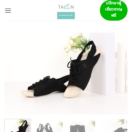
ข้าม
ปรึกษาผู้
เชี่ยวชาญ
ไป
ฟรี
ยัง
เนื้อหา